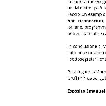
la corte a mezzo go
un Ministro può st
Faccio un esempio, 
non riconosciuti
,
italiane, programma
potrei citare altre 
In conclusione ci 
solo una sorta di c
i sottosegretari, c
Best regards / Cordi
Grüßen / ي الخاصة
Esposito Emanuel