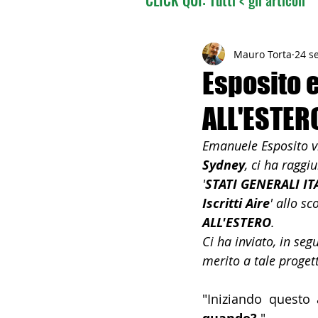
02 - TURISMO DELLE RADI
Mauro Torta
24 s
Esposito e
ALL'ESTER
04 - ITALIANI ALL'ESTERO
Emanuele Esposito vi
Sydney
, ci ha raggi
06 - ITALIANI ALL'ESTERO 
'
STATI GENERALI IT
Iscritti Aire
' allo sc
ALL'ESTERO
. 
08 - ITALIANI IN OCEANIA
Ci ha inviato, in seg
merito a tale proget
11 - ITALIANI ALL'ESTERO
"Iniziando questo 