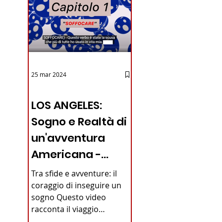
25 mar 2024
12 - IESTV.TV WEB TV
LOS ANGELES:
Sogno e Realtà di
un'avventura
Americana -
VIDEO
Tra sfide e avventure: il
coraggio di inseguire un
sogno Questo video
racconta il viaggio
straordinario di un giovane