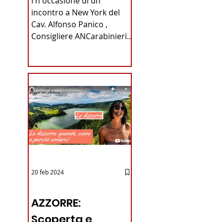
I n occasione di un
Carabinieri
incontro a New York del
Cav. Alfonso Panico ,
Fabrizio Parrulli
Consigliere ANCarabinieri
Sezione di New York, ex
Console del...
20 feb 2024
12 - IESTV.TV WEB TV
AZZORRE:
Scoperta e