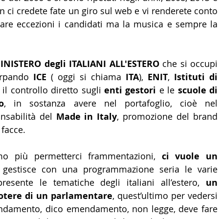
n ci credete fate un giro sul web e vi renderete conto 
are eccezioni i candidati ma la musica e sempre la 
INISTERO degli ITALIANI ALL'ESTERO
 che si occupi 
orpando 
ICE
 ( oggi si chiama
 ITA
), 
ENIT
, 
Istituti di 
il controllo diretto sugli 
enti gestori
 e le 
scuole di 
o
, in sostanza avere nel portafoglio, cioè nel 
nsabilità del 
Made in Italy
, promozione del brand 
e facce.
o più permetterci frammentazioni, 
ci vuole un 
 gestisce con una programmazione seria le varie 
presente le tematiche degli italiani all’estero, 
un 
otere di un parlamentare
, quest’ultimo per vedersi 
damento, dico emendamento, non legge, deve fare 