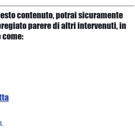
uesto contenuto, potrai sicuramente 
regiato parere di altri intervenuti, in 
 come: 
tta
I 