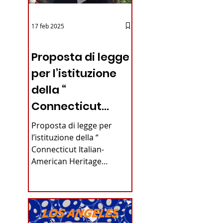
17 feb 2025
12 - IESTV.TV WEB TV
Proposta di legge
per l’istituzione
della “
Connecticut
Italian-American
Proposta di legge per
Heritage
l’istituzione della “
Connecticut Italian-
Commission”
American Heritage
nello stato del
Commission” nello stato
del Connecticut Di
Connecticut
Alfonso...