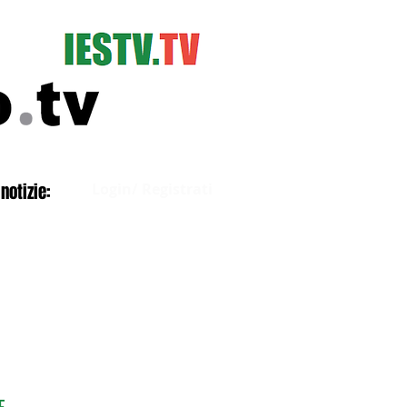
Accedi
notizie:
Login/ Registrati
E