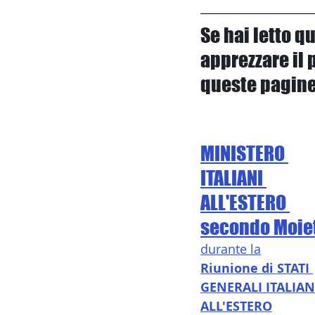
Se hai letto q
apprezzare il p
queste pagine
MINISTERO 
ITALIANI 
ALL'ESTERO 
secondo Moie
durante la
Riunione di STATI 
GENERALI ITALIAN
ALL'ESTERO