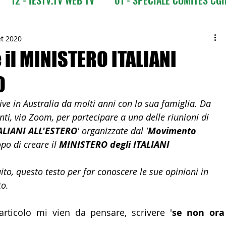
CI
03 - ITALIANI ALL'ESTERO
03 bis - Giro del M
et 2020
 il MINISTERO ITALIANI
O
 Europa
05 - ITALIANI ALL'ESTERO Africa
ve in Australia da molti anni con la sua famiglia. Da 
unti, via Zoom, per partecipare a una delle riunioni di 
Asia
07 - ITALIANI ALL'ESTERO Australia
ALIANI ALL'ESTERO
' organizzate dal '
Movimento 
opo di creare il 
MINISTERO degli ITALIANI 
09 - ITALIANI ALL'ESTERO Nord Amer
uito, questo testo per far conoscere le sue
 opinioni in 
to.
 Sud Amer
13 - ISTITUZIONI
articolo mi vien da pensare, scrivere '
se non ora 