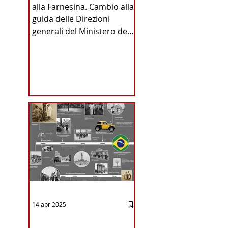
alla Farnesina. Cambio alla
INA
guida delle Direzioni
generali del Ministero degli
Affari Esteri e della
Cooperazione
Internazionale . Il Consiglio
dei Ministri di ieri ha infatti
deliberato le nomine
ICA
proposte dal ministro
Antonio Tajani . NUOVA
DIREZIONE GENERALE
ne degli 
DELLA FARNESINA
 non offendere nessuno, non 
14 apr 2025
12 - IESTV.TV WEB TV