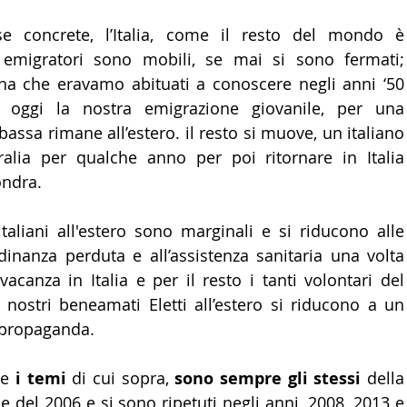
e concrete, l’Italia, come il resto del mondo è 
i emigratori sono mobili, se mai si sono fermati; 
ana che eravamo abituati a conoscere negli anni ‘50 
 oggi la nostra emigrazione giovanile, per una 
assa rimane all’estero. il resto si muove, un italiano 
alia per qualche anno per poi ritornare in Italia 
ondra.
italiani all'estero sono marginali e si riducono alle 
adinanza perduta e all’assistenza sanitaria una volta 
che si rientra per vacanza in Italia e per i
i nostri beneamati Eletti all’estero si riducono a un 
 propaganda.
e 
i temi
 di cui sopra, 
sono sempre gli stessi
 della 
 del 2006 e si sono ripetuti negli anni, 2008, 2013 e 