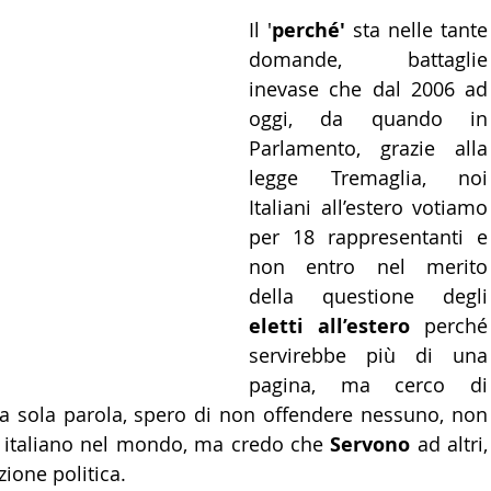
Il '
perché'
 sta nelle tante 
LTURA
15 - AMBASCIATE CONSOLATI
16 - FARNES
domande, battaglie 
inevase che dal 2006 ad 
oggi, da quando in 
 - MAPPE ITALIANI ALL'ESTERO
19 - EUROPA
Parlamento, grazie alla 
legge Tremaglia, noi 
AMERICA-CENTRO
22 - AMERICA DEL SUD
23 - AFR
Italiani all’estero votiamo 
per 18 rappresentanti e 
non entro nel merito 
IA
26 - POLITICA
28 - PAPPAMONDO.TV
della questio
eletti all’estero
 perché 
servirebbe più di una 
E ISTITUTO COMMERCIO ESTERO
32 - MADE IN ITALY
pagina, ma cerco di 
sintetizzare con una sola parola, spero di
 italiano nel mondo, ma credo che 
Servono
 ad altri, 
zione politica.