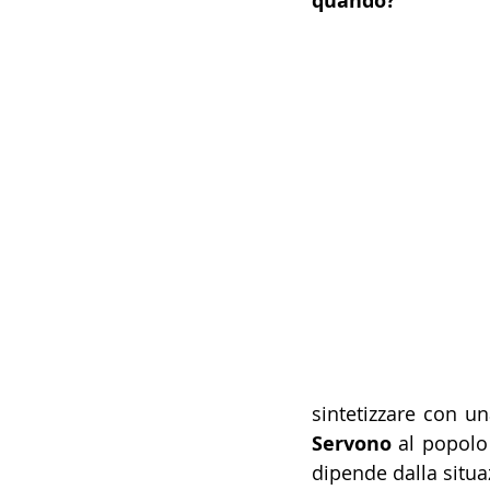
quando? 
" 
14 - IIC IST. ITALIANO CU
17 - ASSOCIAZIONI
18
20 - AMERICA
21 - 
24 - ASIA
25 - OCEAN
30 - LAVORO
31 - IC
Servono
 al popolo
dipende dalla situa