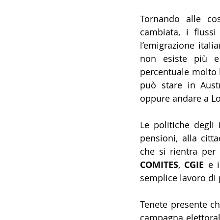
Tornando alle cos
cambiata, i fluss
l’emigrazione itali
non esiste più e
percentuale molto b
può stare in Austr
oppure andare a L
Le politiche degli 
pensioni, alla citt
COMITES
, 
CGIE
 e 
semplice lavoro di
Tenete presente ch
campagna elettorale