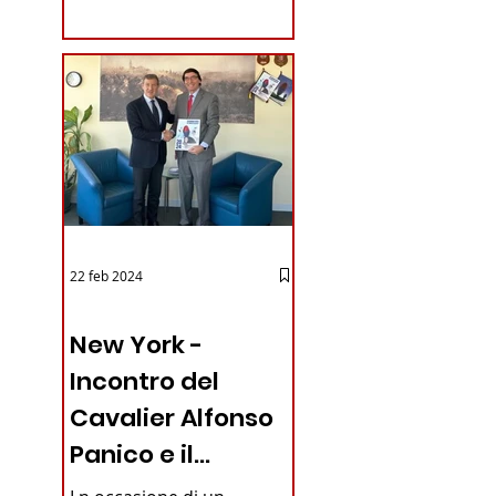
coraggioso che ha...
22 feb 2024
03 - ITALIANI ALL'ESTERO
New York -
Incontro del
Cavalier Alfonso
Panico e il
Generale dei