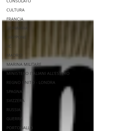
CONSOLATO
CULTURA
FRANCIA
GERMANIA
GIAPPONE
IIC
MADRID
MARINA MILITARE
MINISTERO ITALIANI ALL'ESTERO
REGNO UNITO - LONDRA
SPAGNA
SVIZZERA
RUSSIA
GUERRA
PORTOGALLO