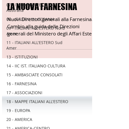
LA NUOVA FARNESINA
07 - ITALIANI ALL'ESTERO
Australia
Nuovi Direttori generali alla Farnesina.
08 - ITALIANI IN OCEANIA
Cambio alla guida delle Direzioni
09 - ITALIANI ALL'ESTERO Nord
generali del Ministero degli Affari Esteri
Amer
e della Cooperazione Internazionale . Il
11 - ITALIANI ALL'ESTERO Sud
Consiglio dei Ministri di ieri ha infatti
Amer
deliberato le nomine proposte dal
13 - ISTITUZIONI
ministro Antonio Tajani . NUOVA
14 - IIC IST. ITALIANO CULTURA
DIREZIONE GENERALE DELLA
15 - AMBASCIATE CONSOLATI
FARNESINA
16 - FARNESINA
17 - ASSOCIAZIONI
18 - MAPPE ITALIANI ALL'ESTERO
19 - EUROPA
20 - AMERICA
21 - AMERICA-CENTRO