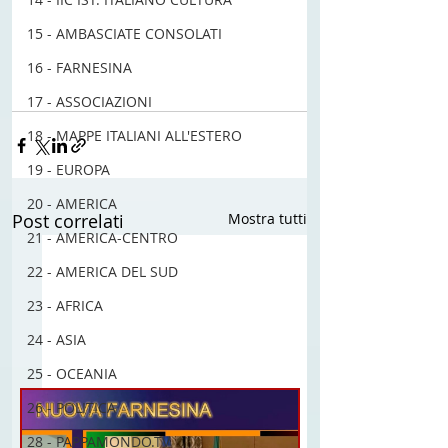
#movimento
#movimentoaire
#movimentoaire
#nelmondo
15 - AMBASCIATE CONSOLATI
#notizie
#NOTIZIEMONDO
16 - FARNESINA
#nuovazelanda
#parigi
#POLONIA
#scozia
17 - ASSOCIAZIONI
18 - MAPPE ITALIANI ALL'ESTERO
19 - EUROPA
20 - AMERICA
Post correlati
Mostra tutti
21 - AMERICA-CENTRO
22 - AMERICA DEL SUD
23 - AFRICA
24 - ASIA
25 - OCEANIA
26 - POLITICA
28 - PAPPAMONDO.TV