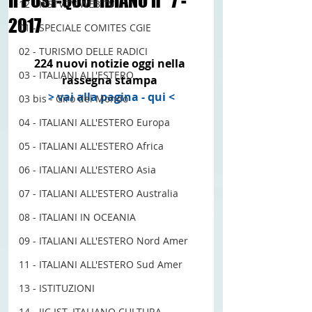
Il POST-QUOTIDIANO n° 7 -
12 - IESTV.TV WEB TV
2017
01 - SPECIALE COMITES CGIE
02 - TURISMO DELLE RADICI
224 nuovi notizie oggi nella 
03 - ITALIANI ALL'ESTERO
rassegna stampa 
> vai alla pagina - qui <
03 bis - Giro del Mondo
04 - ITALIANI ALL'ESTERO Europa
05 - ITALIANI ALL'ESTERO Africa
#argentina
#australia
06 - ITALIANI ALL'ESTERO Asia
#baristaestero
#buenosaires
07 - ITALIANI ALL'ESTERO Australia
#brasile
#canada
#istambul
#inghilterra
#lavoro
08 - ITALIANI IN OCEANIA
#LAVOROESTERO
#job
09 - ITALIANI ALL'ESTERO Nord Amer
#italianimondo
#ITALIANIIN
#italianiallestero
#italiani
11 - ITALIANI ALL'ESTERO Sud Amer
#london
#londra
#manchester
13 - ISTITUZIONI
#mondoitaliani
#mondo
14 - IIC IST. ITALIANO CULTURA