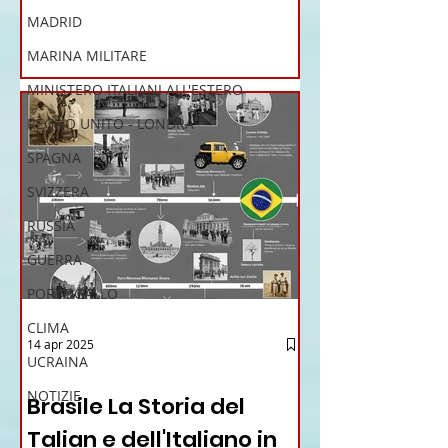
Antonio Tajani . NUOVA DIREZIONE
MADRID
GENERALE DELLA FARNESINA
MARINA MILITARE
MINISTERO ITALIANI ALL'ESTERO
REGNO UNITO - LONDRA
SPAGNA
SVIZZERA
RUSSIA
GUERRA
PORTOGALLO
CLIMA
14 apr 2025
UCRAINA
12 - IESTV.TV WEB TV
NOTIZIE
Brasile La Storia del
Talian e dell'Italiano in