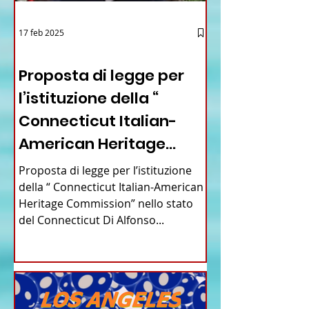
17 feb 2025
12 - IESTV.TV WEB TV
Proposta di legge per
l’istituzione della “
Connecticut Italian-
American Heritage
Commission” nello stato
Proposta di legge per l’istituzione
del Connecticut
della “ Connecticut Italian-American
Heritage Commission” nello stato
del Connecticut Di Alfonso...