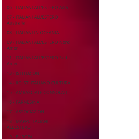
06 - ITALIANI ALL'ESTERO Asia
07 - ITALIANI ALL'ESTERO
Australia
08 - ITALIANI IN OCEANIA
09 - ITALIANI ALL'ESTERO Nord
Amer
11 - ITALIANI ALL'ESTERO Sud
Amer
13 - ISTITUZIONI
14 - IIC IST. ITALIANO CULTURA
15 - AMBASCIATE CONSOLATI
16 - FARNESINA
17 - ASSOCIAZIONI
18 - MAPPE ITALIANI
ALL'ESTERO
19 - EUROPA