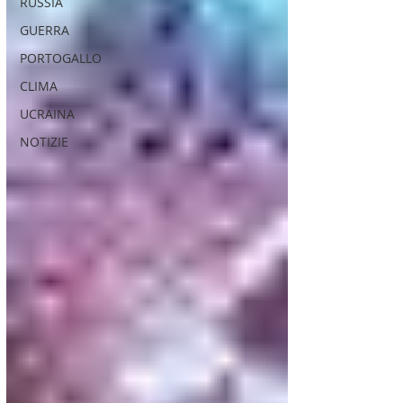
RUSSIA
GUERRA
PORTOGALLO
CLIMA
UCRAINA
NOTIZIE