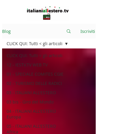
Blog
Iscriviti
CLICK QUI: Tutti < gli articoli
CLICK QUI: Tutti < gli articoli
12 - IESTV.TV WEB TV
01 - SPECIALE COMITES CGIE
02 - TURISMO DELLE RADICI
03 - ITALIANI ALL'ESTERO
03 bis - Giro del Mondo
04 - ITALIANI ALL'ESTERO
Europa
05 - ITALIANI ALL'ESTERO
Africa