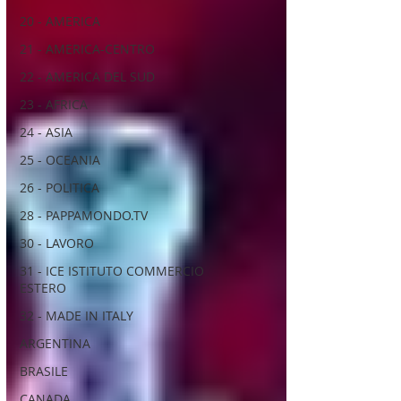
20 - AMERICA
21 - AMERICA-CENTRO
22 - AMERICA DEL SUD
23 - AFRICA
24 - ASIA
25 - OCEANIA
26 - POLITICA
28 - PAPPAMONDO.TV
30 - LAVORO
31 - ICE ISTITUTO COMMERCIO
ESTERO
32 - MADE IN ITALY
ARGENTINA
BRASILE
CANADA