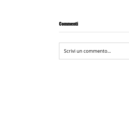
Commenti
Scrivi un commento...
LA NUOVA FARNESINA