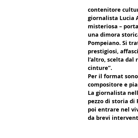
14 - IIC IST. ITALIANO CU
contenitore cultur
giornalista Lucia 
misteriosa – porta
17 - ASSOCIAZIONI
18
una dimora storic
Pompeiano. Si tratt
prestigiosi, affasc
20 - AMERICA
21 - 
l’altro, scelta dal
cinture”.
Per il format sono
24 - ASIA
25 - OCEAN
compositore e pia
La giornalista nel
pezzo di storia d
30 - LAVORO
31 - IC
poi entrare nel vi
da brevi interventi