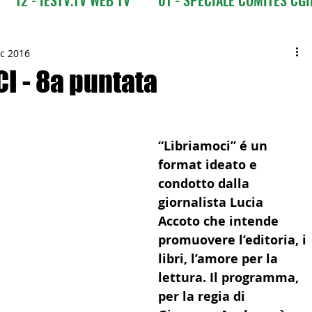
CI
03 - ITALIANI ALL'ESTERO
03 bis - Giro del M
ic 2016
I - 8a puntata
 Europa
05 - ITALIANI ALL'ESTERO Africa
“Libriamoci” é un 
format ideato e 
Asia
07 - ITALIANI ALL'ESTERO Australia
condotto dalla 
giornalista Lucia 
09 - ITALIANI ALL'ESTERO Nord Amer
Accoto che intende 
promuovere l’editoria, i 
libri, l’amore per la 
 Sud Amer
13 - ISTITUZIONI
lettura. Il programma, 
per la regia di 