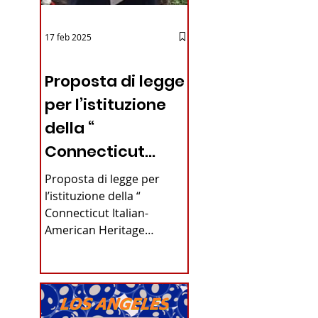
17 feb 2025
12 - IESTV.TV WEB TV
Proposta di legge
per l’istituzione
della “
Connecticut
Italian-American
Proposta di legge per
Heritage
l’istituzione della “
Connecticut Italian-
 rifare
Commission”
American Heritage
nello stato del
Commission” nello stato
del Connecticut Di
Connecticut
Alfonso...