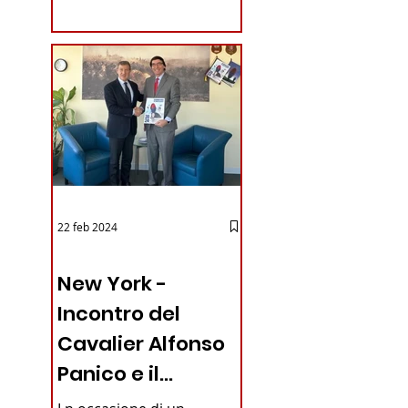
coraggioso che ha...
22 feb 2024
03 - ITALIANI ALL'ESTERO
New York -
Incontro del
Cavalier Alfonso
Panico e il
Generale dei