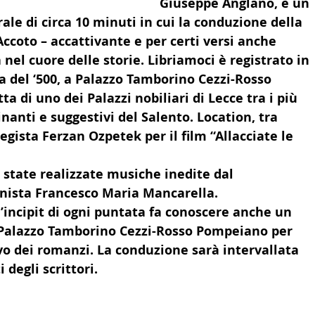
Giuseppe Anglano, è un 
LTURA
15 - AMBASCIATE CONSOLATI
16 - FARNES
ale di circa 10 minuti in cui la conduzione della 
Accoto – accattivante e per certi versi anche 
 nel cuore delle storie. Libriamoci è registrato in 
 - MAPPE ITALIANI ALL'ESTERO
19 - EUROPA
a del ‘500, a Palazzo Tamborino Cezzi-Rosso 
a di uno dei Palazzi nobiliari di Lecce tra i più 
inanti e suggestivi del Salento. Location, tra 
AMERICA-CENTRO
22 - AMERICA DEL SUD
23 - AFR
 regista Ferzan Ozpetek per il film “Allacciate le 
 state realizzate musiche inedite dal 
IA
26 - POLITICA
28 - PAPPAMONDO.TV
nista Francesco Maria Mancarella.
l’incipit di ogni puntata fa conoscere anche un 
i Palazzo Tamborino Cezzi-Rosso Pompeiano per 
E ISTITUTO COMMERCIO ESTERO
32 - MADE IN ITALY
vo dei romanzi. La conduzione sarà intervallata 
 degli scrittori.
> VAI ALLA PAGINA VIDEO <