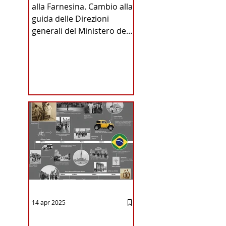
alla Farnesina. Cambio alla
INA
guida delle Direzioni
generali del Ministero degli
Affari Esteri e della
Cooperazione
Internazionale . Il Consiglio
dei Ministri di ieri ha infatti
deliberato le nomine
ICA
proposte dal ministro
Antonio Tajani . NUOVA
DIREZIONE GENERALE
DELLA FARNESINA
14 apr 2025
12 - IESTV.TV WEB TV