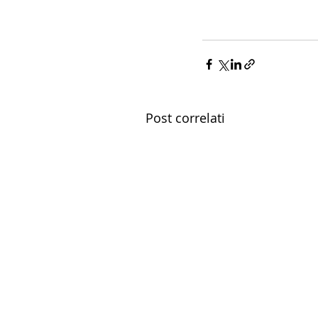
#libriamoci
#libri
Post correlati