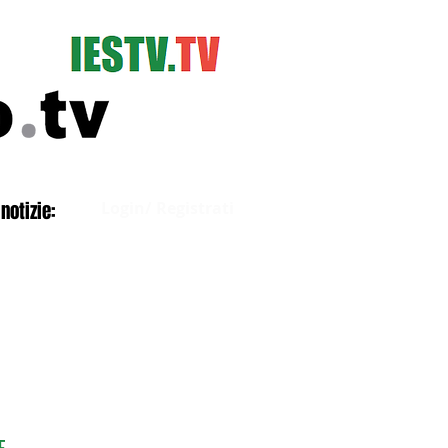
Accedi
notizie:
Login/ Registrati
E