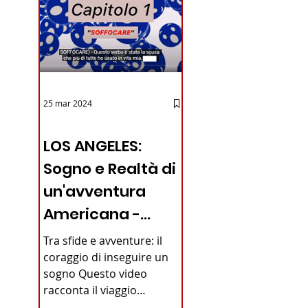
25 mar 2024
12 - IESTV.TV WEB TV
LOS ANGELES:
Sogno e Realtà di
un'avventura
Americana -
VIDEO
Tra sfide e avventure: il
coraggio di inseguire un
sogno Questo video
racconta il viaggio
straordinario di un giovane