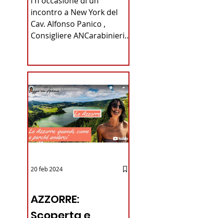
I n occasione di un
Carabinieri
incontro a New York del
Cav. Alfonso Panico ,
Fabrizio Parrulli
Consigliere ANCarabinieri
Sezione di New York, ex
Console del...
20 feb 2024
12 - IESTV.TV WEB TV
AZZORRE:
Scoperta e