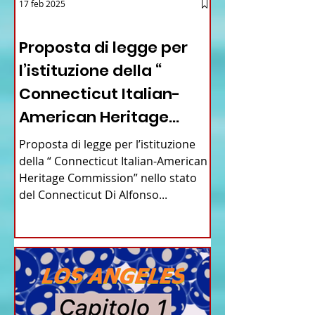
17 feb 2025
12 - IESTV.TV WEB TV
Proposta di legge per
l’istituzione della “
Connecticut Italian-
American Heritage
Commission” nello stato
Proposta di legge per l’istituzione
del Connecticut
della “ Connecticut Italian-American
Heritage Commission” nello stato
del Connecticut Di Alfonso...