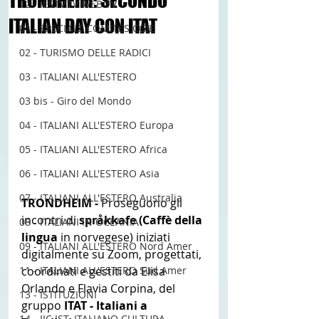
TRONDHEIM: SECONDO
12 - IESTV.TV WEB TV
ITALIAN DAY CON ITAT
01 - SPECIALE COMITES CGIE
02 - TURISMO DELLE RADICI
03 - ITALIANI ALL'ESTERO
03 bis - Giro del Mondo
04 - ITALIANI ALL'ESTERO Europa
05 - ITALIANI ALL'ESTERO Africa
06 - ITALIANI ALL'ESTERO Asia
07 - ITALIANI ALL'ESTERO Australia
TRONDHEIM - 
Proseguono gli 
incontri di 
språkkafe (Caffè della 
08 - ITALIANI IN OCEANIA
lingua 
in norvegese) iniziati 
09 - ITALIANI ALL'ESTERO Nord Amer
digitalmente su Zoom, progettati, 
11 - ITALIANI ALL'ESTERO Sud Amer
coordinati e gestiti da Elisa 
Orlando e Flavia Corpina, del 
13 - ISTITUZIONI
gruppo 
ITAT - Italiani a 
14 - IIC IST. ITALIANO CULTURA