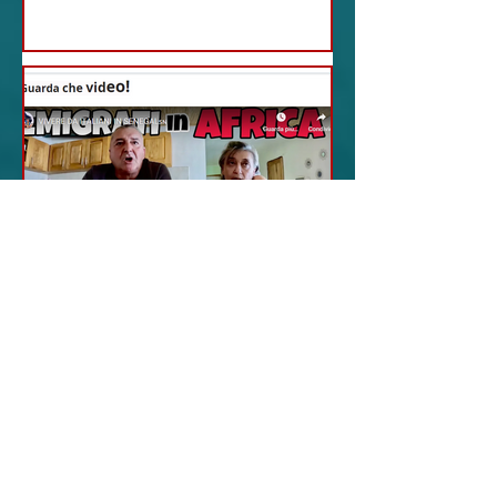
18 feb 2024
12 - IESTV.TV WEB TV
Senegal: Alla Scoperta
di una Vita Idilliaca
L'avventura Italiana di