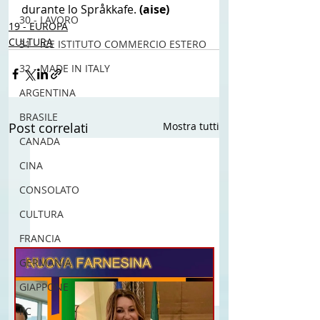
durante lo Språkkafe. 
(aise) 
30 - LAVORO
19 - EUROPA
CULTURA
31 - ICE ISTITUTO COMMERCIO ESTERO
32 - MADE IN ITALY
ARGENTINA
BRASILE
Post correlati
Mostra tutti
CANADA
CINA
CONSOLATO
CULTURA
FRANCIA
GERMANIA
GIAPPONE
IIC