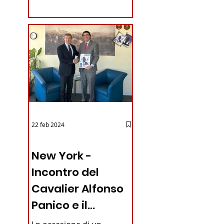
coraggioso che ha...
22 feb 2024
03 - ITALIANI ALL'ESTERO
New York -
Incontro del
Cavalier Alfonso
Panico e il
Generale dei