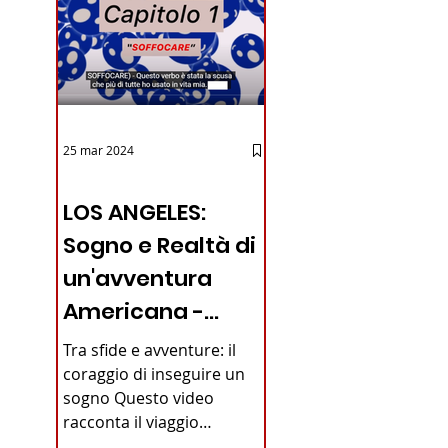
25 mar 2024
12 - IESTV.TV WEB TV
LOS ANGELES:
Sogno e Realtà di
un'avventura
Americana -
VIDEO
Tra sfide e avventure: il
coraggio di inseguire un
sogno Questo video
racconta il viaggio
straordinario di un giovane