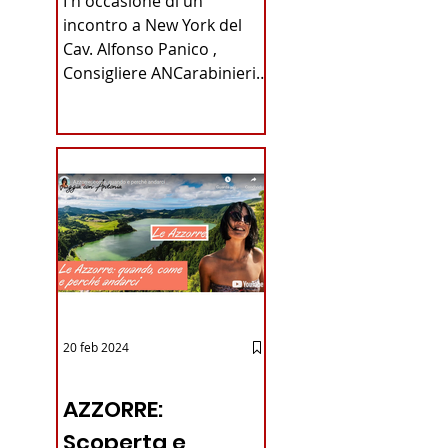
I n occasione di un
Carabinieri
incontro a New York del
Cav. Alfonso Panico ,
Fabrizio Parrulli
Consigliere ANCarabinieri
Sezione di New York, ex
Console del...
20 feb 2024
12 - IESTV.TV WEB TV
AZZORRE:
Scoperta e