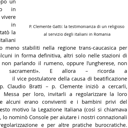
opo un 
LTURA
15 - AMBASCIATE CONSOLATI
16 - FARNES
to in 
 vivere 
, in 
P. Clemente Gatti: la testimonianza di un religioso 
 - MAPPE ITALIANI ALL'ESTERO
19 - EUROPA
atò la 
al servizio degli italiani in Romania
aliani 
 meno stabiliti nella regione trans-caucasica per 
AMERICA-CENTRO
22 - AMERICA DEL SUD
23 - AFR
cuni in forma definitiva, altri solo nelle stazioni di 
ni, non parlando il rumeno, oppure l’ungherese, non 
frequentavano i sacramenti». E
IA
26 - POLITICA
28 - PAPPAMONDO.TV
ne.it
 il vice postulatore della causa di beatificazione 
. Claudio Bratti – p. Clemente iniziò a cercarli, 
 Messa per loro, invitarli a regolarizzare la loro 
E ISTITUTO COMMERCIO ESTERO
32 - MADE IN ITALY
e alcuni erano conviventi e i bambini privi del 
esto motivo la Legazione Italiana (così si chiamava 
), lo nominò Console per aiutare i nostri connazionali 
regolarizzazione e per altre pratiche burocratiche. 