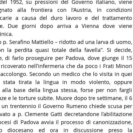
e del 1952, su pressioni del Governo italiano, viene 
nato alla frontiera con l’Austria, in condizioni 
arie a causa del duro lavoro e del trattamento 
re. Due giorni dopo arriva a Vienna dove viene 
inica.
 p. Serafino Mattiello – ridotto ad una larva di uomo, 
n la perdita quasi totale della favella”. Si decide, 
, di farlo proseguire per Padova, dove giunge il 15 
icoverato nell’infermeria che da poco i Frati Minori 
accolongo. Secondo un medico che lo visita in quei 
e stata tirata la lingua in modo violento, oppure 
alla base della lingua stessa, forse per non fargli 
ze e le torture subite. Muore dopo tre settimane, il 6 
 un trentennio il Governo Rumeno chiede scusa per 
rvato a p. Clemente Gatti decretandone l’abilitazione 
ocesi di Padova avvia il processo di canonizzazione, 
lo diocesano ed ora in discussione preso la 