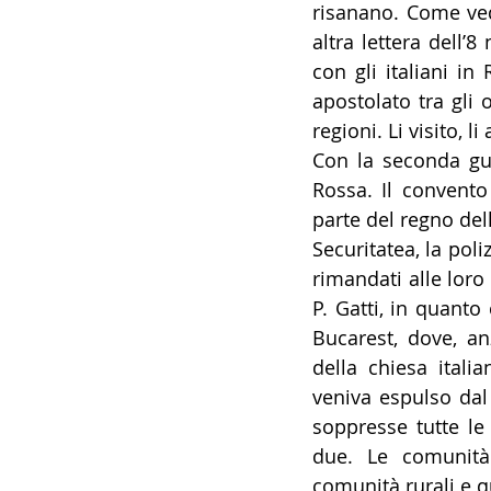
risanano. Come vede
altra lettera dell’8
con gli italiani in
apostolato tra gli 
regioni. Li visito, l
Con la seconda gu
Rossa. Il convento
parte del regno del
Securitatea, la poli
rimandati alle loro 
P. Gatti, in quanto 
Bucarest, dove, anzi
della chiesa italia
veniva espulso dal 
soppresse tutte le 
due. Le comunità 
comunità rurali e q