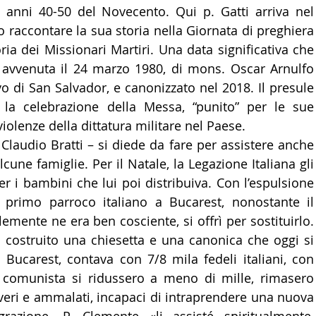
 anni 40-50 del Novecento. Qui p. Gatti arriva nel 
 raccontare la sua storia nella Giornata di preghiera 
a dei Missionari Martiri. Una data significativa che 
, avvenuta il 24 marzo 1980, di mons. Oscar Arnulfo 
 di San Salvador, e canonizzato nel 2018. Il presule 
 la celebrazione della Messa, “punito” per le sue 
iolenze della dittatura militare nel Paese.
Claudio Bratti – si diede da fare per assistere anche 
ne famiglie. Per il Natale, la Legazione Italiana gli 
er i bambini che lui poi distribuiva. Con l’espulsione 
 primo parroco italiano a Bucarest, nonostante il 
lemente ne era ben cosciente, si offrì per sostituirlo. 
o costruito una chiesetta e una canonica che oggi si 
 Bucarest, contava con 7/8 mila fedeli italiani, con 
e comunista si ridussero a meno di mille, rimasero 
veri e ammalati, incapaci di intraprendere una nuova 