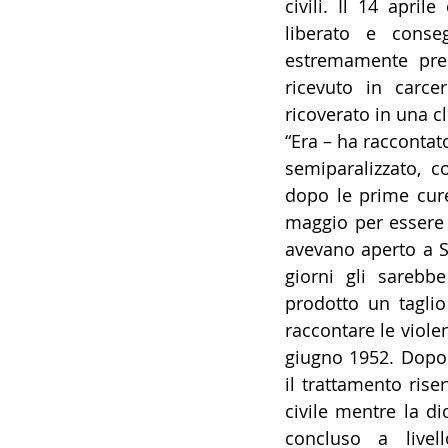
civili. Il 14 april
liberato e conseg
estremamente prec
ricevuto in carce
ricoverato in una cl
“Era – ha raccontato
semiparalizzato, co
dopo le prime cure
maggio per essere r
avevano aperto a S
giorni gli sarebb
prodotto un taglio 
raccontare le violen
giugno 1952. Dopo
il trattamento rise
civile mentre la di
concluso a livel