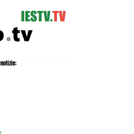
Accedi
notizie:
Login/ Registrati
E