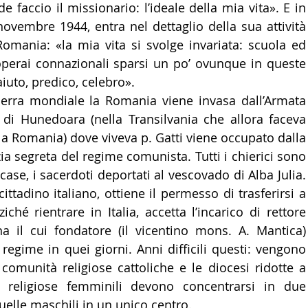
 faccio il missionario: l’ideale della mia vita». E in 
 novembre 1944, entra nel dettaglio della sua attività 
 Romania: «la mia vita si svolge invariata: scuola ed 
operai connazionali sparsi un po’ ovunque in queste 
i aiuto, predico, celebro».
erra mondiale la Romania viene invasa dall’Armata 
 di Hunedoara (nella Transilvania che allora faceva 
la Romania) dove viveva p. Gatti viene occupato dalla 
zia segreta del regime comunista. Tutti i chierici sono 
case, i sacerdoti deportati al vescovado di Alba Julia. 
cittadino italiano, ottiene il permesso di trasferirsi a 
ché rientrare in Italia, accetta l’incarico di rettore 
na il cui fondatore (il vicentino mons. A. Mantica) 
regime in quei giorni. Anni difficili questi: vengono 
comunità religiose cattoliche e le diocesi ridotte a 
religiose femminili devono concentrarsi in due 
uelle maschili in un unico centro.