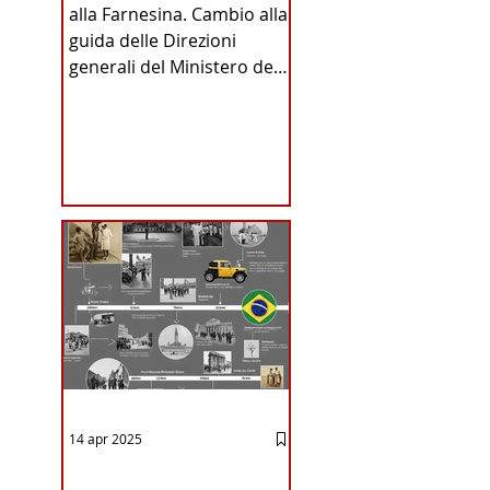
alla Farnesina. Cambio alla
INA
guida delle Direzioni
generali del Ministero degli
Affari Esteri e della
Cooperazione
Internazionale . Il Consiglio
dei Ministri di ieri ha infatti
deliberato le nomine
ICA
proposte dal ministro
Antonio Tajani . NUOVA
 allora – ricorda a 
DIREZIONE GENERALE
DELLA FARNESINA
14 apr 2025
12 - IESTV.TV WEB TV