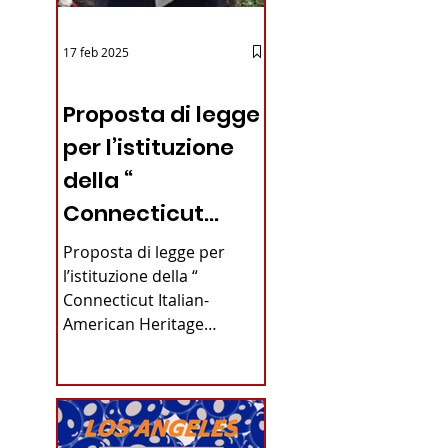
17 feb 2025
12 - IESTV.TV WEB TV
Proposta di legge
per l’istituzione
della “
Connecticut
Italian-American
Proposta di legge per
Heritage
l’istituzione della “
Connecticut Italian-
Commission”
American Heritage
nello stato del
Commission” nello stato
del Connecticut Di
Connecticut
Alfonso...