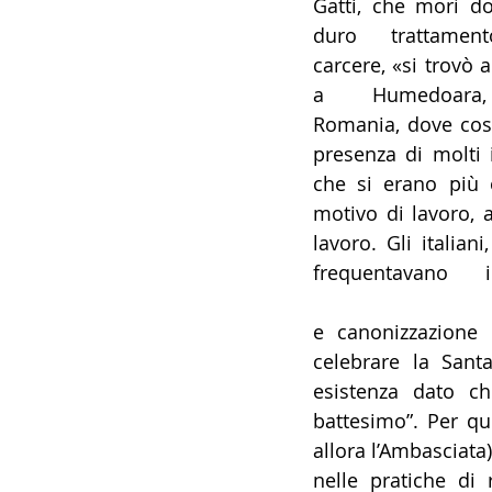
Gatti, che morì d
14 - IIC IST. ITALIANO CU
duro trattamen
carcere, «si trovò a
a Humedoara
17 - ASSOCIAZIONI
18
Romania, dove cost
presenza di molti it
che si erano più o
20 - AMERICA
21 - 
motivo di lavoro, al
lavoro. Gli italia
24 - ASIA
25 - OCEAN
www.migrantesonli
e canonizzazione p
celebrare la Santa
30 - LAVORO
31 - IC
esistenza dato ch
battesimo”. Per qu
allora l’Ambasciata
nelle pratiche di 