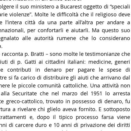
lgere il suo ministero a Bucarest oggetto di “speciali 
arie violenze”. Molte le difficoltà che il religioso deve 
e l’intera città da una parte all’altra per andare a 
nnazionali, per confortarli e aiutarli. Ma questo suo 
egnalato alle autorità rumene che lo considerano 
o.
 racconta p. Bratti – sono molte le testimonianze che 
ti di p. Gatti ai cittadini italiani: medicine, generi 
he contributi in denaro per pagare le spese di 
re si fa carico di distribuire gli aiuti che arrivano dal 
ere le piccole comunità cattoliche. Una attività non 
alla Securitate che nel marzo del 1951 lo arresta 
 greco-cattolico, trovato in possesso di denaro, fu 
tura a rivelare chi glielo aveva fornito. E sottoposto 
rattamenti e, dopo il tipico processo farsa viene 
i di carcere duro e 10 anni di privazione dei diritti 