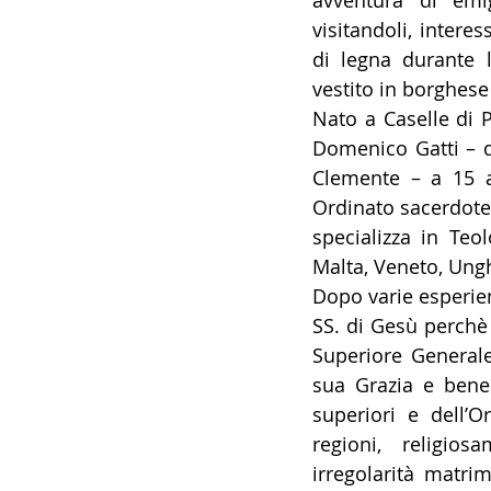
avventura di emig
visitandoli, intere
di legna durante l’
vestito in borghese
Nato a Caselle di P
Domenico Gatti – q
Clemente – a 15 an
Ordinato sacerdote 
specializza in Teo
Malta, Veneto, Ung
Dopo varie esperie
SS. di Gesù perchè 
Superiore Generale 
sua Grazia e bened
superiori e dell’O
regioni, religios
irregolarità matrim