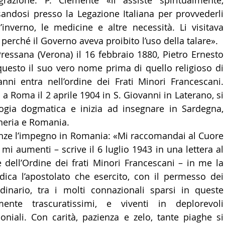
razione. P. Clemente «li assisté spiritualmente, 
ssandosi presso la Legazione Italiana per provvederli 
inverno, le medicine e altre necessità. Li visitava 
 perché il Governo aveva proibito l’uso della talare».
ressana (Verona) il 16 febbraio 1880, Pietro Ernesto 
uesto il suo vero nome prima di quello religioso di 
ni entra nell’ordine dei Frati Minori Francescani. 
a Roma il 2 aprile 1904 in S. Giovanni in Laterano, si 
logia dogmatica e inizia ad insegnare in Sardegna, 
heria e Romania.
nze l’impegno in Romania: «Mi raccomandai al Cuore 
mi aumenti – scrive il 6 luglio 1943 in una lettera al 
dell’Ordine dei frati Minori Francescani – in me la 
ica l’apostolato che esercito, con il permesso dei 
rdinario, tra i molti connazionali sparsi in queste 
amente trascuratissimi, e viventi in deplorevoli 
oniali. Con carità, pazienza e zelo, tante piaghe si 