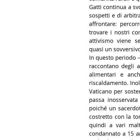
Gatti continua a svo
sospetti e di arbitr
affrontare: percorr
trovare i nostri co
attivismo viene s
quasi un sovversiv
In questo periodo –
raccontano degli aiu
alimentari e anc
riscaldamento. Inolt
Vaticano per sosten
passa inosservata 
poiché un sacerdote
costretto con la tor
quindi a vari malt
condannato a 15 ann