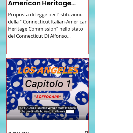
American Heritage
Commission” nello stato
Proposta di legge per l’istituzione
del Connecticut
della “ Connecticut Italian-American
Heritage Commission” nello stato
del Connecticut Di Alfonso...