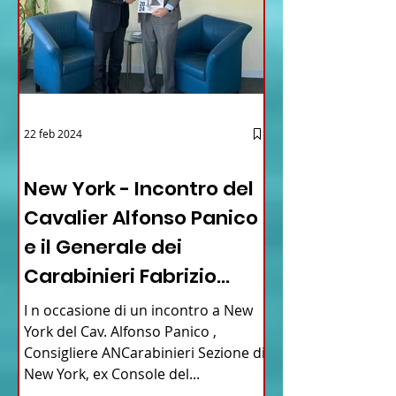
22 feb 2024
03 - ITALIANI ALL'ESTERO
New York - Incontro del
Cavalier Alfonso Panico
e il Generale dei
Carabinieri Fabrizio
Parrulli
I n occasione di un incontro a New
York del Cav. Alfonso Panico ,
Consigliere ANCarabinieri Sezione di
New York, ex Console del...