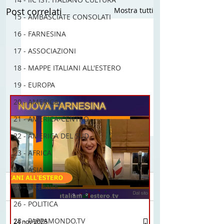
Post correlati
Mostra tutti
15 - AMBASCIATE CONSOLATI
16 - FARNESINA
17 - ASSOCIAZIONI
18 - MAPPE ITALIANI ALL'ESTERO
19 - EUROPA
20 - AMERICA
21 - AMERICA-CENTRO
22 - AMERICA DEL SUD
23 - AFRICA
24 - ASIA
25 - OCEANIA
Commenti
26 - POLITICA
Guidi ancora con la
Perdo davvero il me
28 - PAPPAMONDO.TV
24 nov 2025