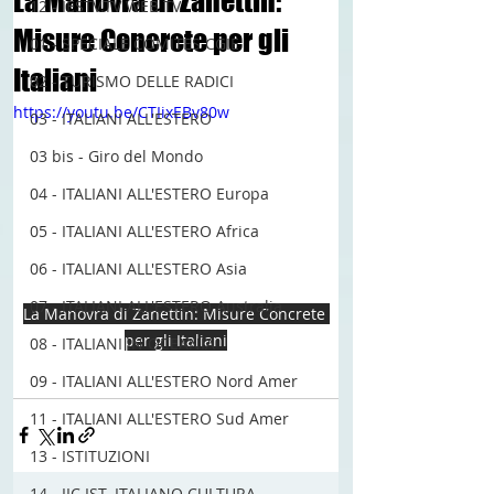
La Manovra di Zanettin:
12 - IESTV.TV WEB TV
Misure Concrete per gli
01 - SPECIALE COMITES CGIE
Italiani
02 - TURISMO DELLE RADICI
https://youtu.be/CTIixEBv80w
03 - ITALIANI ALL'ESTERO
03 bis - Giro del Mondo
04 - ITALIANI ALL'ESTERO Europa
05 - ITALIANI ALL'ESTERO Africa
06 - ITALIANI ALL'ESTERO Asia
07 - ITALIANI ALL'ESTERO Australia
La Manovra di Zanettin: Misure Concrete 
per gli Italiani
08 - ITALIANI IN OCEANIA
09 - ITALIANI ALL'ESTERO Nord Amer
11 - ITALIANI ALL'ESTERO Sud Amer
13 - ISTITUZIONI
14 - IIC IST. ITALIANO CULTURA