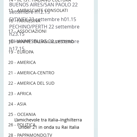
BUENOS AIRES/SAN PAOLO 22 
15 - AMBASCIATE CONSOLATI
settembre h12.15
SYDNEY 23 settembre h01.15
16 - FARNESINA
PECHINO/PERTH 22 settembre 
17 - ASSOCIAZIONI
h23.15
JOHANNESBURG 22 settembre 
18 - MAPPE ITALIANI ALL'ESTERO
h17.15. 
19 - EUROPA
20 - AMERICA
21 - AMERICA-CENTRO
22 - AMERICA DEL SUD
23 - AFRICA
24 - ASIA
25 - OCEANIA
L’amichevole tra Italia–Inghilterra 
26 - POLITICA
Under 21 in onda su Rai Italia
28 - PAPPAMONDO.TV