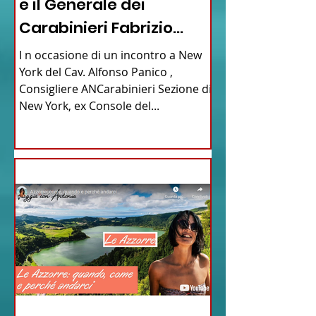
e il Generale dei
Carabinieri Fabrizio
Parrulli
I n occasione di un incontro a New
York del Cav. Alfonso Panico ,
Consigliere ANCarabinieri Sezione di
New York, ex Console del...