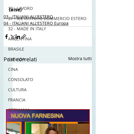
30 - LAVORO
(aise) 
03 - ITALIANI ALL'ESTERO
31 - ICE ISTITUTO COMMERCIO ESTERO
04 - ITALIANI ALL'ESTERO Europa
32 - MADE IN ITALY
ARGENTINA
BRASILE
Post correlati
Mostra tutti
CANADA
CINA
CONSOLATO
CULTURA
FRANCIA
GERMANIA
GIAPPONE
IIC