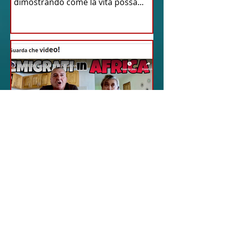
dimostrando come la vita possa...
18 feb 2024
12 - IESTV.TV WEB TV
Senegal: Alla Scoperta
di una Vita Idilliaca