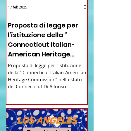
17 feb 2025
12 - IESTV.TV WEB TV
Proposta di legge per
l’istituzione della “
Connecticut Italian-
American Heritage
Commission” nello stato
Proposta di legge per l’istituzione
del Connecticut
della “ Connecticut Italian-American
Heritage Commission” nello stato
del Connecticut Di Alfonso...