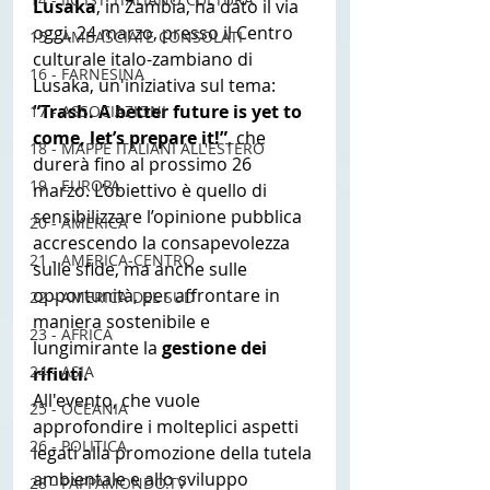
Lusaka
, in Zambia, ha dato il via 
oggi, 24 marzo, presso il Centro 
15 - AMBASCIATE CONSOLATI
culturale italo-zambiano di 
16 - FARNESINA
Lusaka, un'iniziativa sul tema: 
“Trash. A better future is yet to 
17 - ASSOCIAZIONI
come, let’s prepare it!”
, che 
18 - MAPPE ITALIANI ALL'ESTERO
durerà fino al prossimo 26 
19 - EUROPA
marzo. L’obiettivo è quello di 
sensibilizzare l’opinione pubblica 
20 - AMERICA
accrescendo la consapevolezza 
21 - AMERICA-CENTRO
sulle sfide, ma anche sulle 
opportunità, per affrontare in 
22 - AMERICA DEL SUD
maniera sostenibile e 
23 - AFRICA
lungimirante la 
gestione dei 
24 - ASIA
rifiuti.
All'evento, che vuole 
25 - OCEANIA
approfondire i molteplici aspetti 
26 - POLITICA
legati alla promozione della tutela 
ambientale e allo sviluppo 
28 - PAPPAMONDO.TV