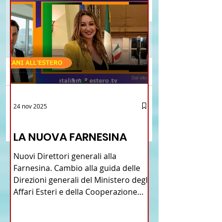
Commenti
Senegal: Alla Scoperta di
PERCHE' GLI ITALIANI
24 nov 2025
Scrivi un commento...
una Vita Idilliaca
VANNO ALL'ESTERO? 
12 - IESTV.TV WEB TV
L'avventura Italiana di
2024
LA NUOVA FARNESINA
Loredana e Giancarlo -
VIDEO
Nuovi Direttori generali alla
Farnesina. Cambio alla guida delle
Direzioni generali del Ministero degli
Affari Esteri e della Cooperazione
Internazionale . Il Consiglio dei
Ministri di ieri ha infatti deliberato le