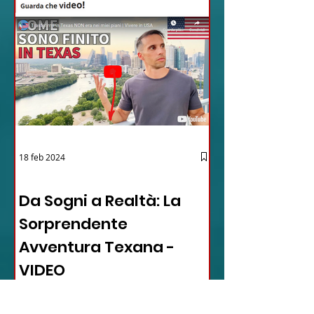
18 feb 2024
12 - IESTV.TV WEB TV
Da Sogni a Realtà: La
Sorprendente
Avventura Texana -
VIDEO
In questo video affascinante,
l'autore condivide il suo viaggio