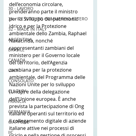
dell’economia circolare, 
30 - LAVORO
prenderanno parte il ministro 
per lo Sviluppo del patrimonio 
31 - ICE ISTITUTO COMMERCIO ESTERO
idrico e per la Protezione 
32 - MADE IN ITALY
ambientale dello Zambia, Raphael 
ARGENTINA
Nakacinda, nonché 
rappresentanti zambiani del 
BRASILE
ministero per il Governo locale 
CANADA
del territorio, dell’Agenzia 
zambiana per la protezione 
CINA
ambientale, del Programma delle 
CONSOLATO
Nazioni Unite per lo sviluppo 
CULTURA
(Undp) e della delegazione 
dell’Unione europea. È anche 
FRANCIA
prevista la partecipazione di Ong 
GERMANIA
italiane operanti sul territorio ed 
il collegamento digitale di aziende 
GIAPPONE
italiane attive nei processi di 
IIC
riciclo e nella gestione di processi 