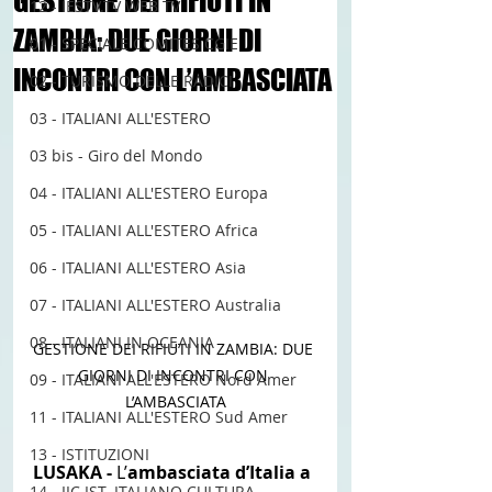
GESTIONE DEI RIFIUTI IN
12 - IESTV.TV WEB TV
ZAMBIA: DUE GIORNI DI
01 - SPECIALE COMITES CGIE
INCONTRI CON L’AMBASCIATA
02 - TURISMO DELLE RADICI
03 - ITALIANI ALL'ESTERO
03 bis - Giro del Mondo
04 - ITALIANI ALL'ESTERO Europa
05 - ITALIANI ALL'ESTERO Africa
06 - ITALIANI ALL'ESTERO Asia
07 - ITALIANI ALL'ESTERO Australia
08 - ITALIANI IN OCEANIA
GESTIONE DEI RIFIUTI IN ZAMBIA: DUE 
GIORNI DI INCONTRI CON 
09 - ITALIANI ALL'ESTERO Nord Amer
L’AMBASCIATA
11 - ITALIANI ALL'ESTERO Sud Amer
13 - ISTITUZIONI
LUSAKA - 
L’
ambasciata d’Italia a 
14 - IIC IST. ITALIANO CULTURA