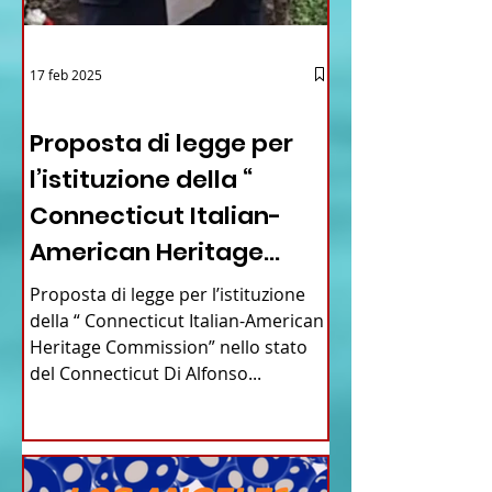
17 feb 2025
12 - IESTV.TV WEB TV
Proposta di legge per
l’istituzione della “
Connecticut Italian-
American Heritage
Commission” nello stato
Proposta di legge per l’istituzione
del Connecticut
della “ Connecticut Italian-American
Heritage Commission” nello stato
del Connecticut Di Alfonso...