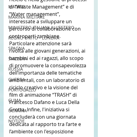
di “Waste Management” e di 
MADRID
“Water management”, 
MARINA MILITARE
interessate a sviluppare un 
MINISTERO ITALIANI ALL'ESTERO
percorso di collaborazione con 
controparti zambiane.
REGNO UNITO - LONDRA
Particolare attenzione sarà 
SPAGNA
rivolta alle giovani generazioni, ai 
bambini ed ai ragazzi, allo scopo 
SVIZZERA
di promuovere la consapevolezza 
RUSSIA
dell’importanza delle tematiche 
GUERRA
ambientali, con un laboratorio di 
riciclo creativo e la visione del 
PORTOGALLO
film di animazione “TRASH” di 
CLIMA
Francesco Dafano e Luca Della 
Grotta. Infine, l'iniziativa si 
UCRAINA
concluderà con una giornata 
NOTIZIE
dedicata al rapporto tra l’arte e 
l’ambiente con l'esposizione 