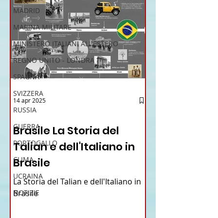
MADRID
MARINA MILITARE
MINISTERO ITALIANI ALL'ESTERO
REGNO UNITO - LONDRA
SPAGNA
SVIZZERA
14 apr 2025
RUSSIA
12 - IESTV.TV WEB TV
GUERRA
Brasile La Storia del
PORTOGALLO
Talian e dell'Italiano in
CLIMA
Brasile
UCRAINA
La Storia del Talian e dell'Italiano in
NOTIZIE
Brasile