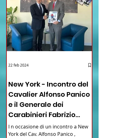
22 feb 2024
03 - ITALIANI ALL'ESTERO
New York - Incontro del
Cavalier Alfonso Panico
e il Generale dei
Carabinieri Fabrizio
Parrulli
I n occasione di un incontro a New
York del Cav. Alfonso Panico ,