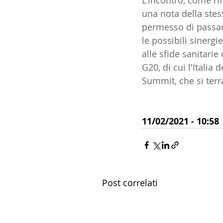
L'incontro, come rif
una nota della stes
14 - IIC IST. ITALIANO CU
permesso di passare
le possibili sinergi
alle sfide sanitari
17 - ASSOCIAZIONI
18
G20, di cui l'Italia
Summit, che si ter
20 - AMERICA
21 - 
VISUALIZZA TUTTI 
11/02/2021 - 10:58
24 - ASIA
25 - OCEAN
30 - LAVORO
31 - IC
Post correlati