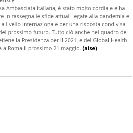
erisce 
sa Ambasciata italiana, è stato molto cordiale e ha 
LTURA
15 - AMBASCIATE CONSOLATI
16 - FARNES
 in rassegna le sfide attuali legate alla pandemia e 
e a livello internazionale per una risposta condivisa 
e del prossimo futuro. Tutto ciò anche nel quadro del 
 - MAPPE ITALIANI ALL'ESTERO
19 - EUROPA
 detiene la Presidenza per il 2021, e del Global Health 
rà a Roma il prossimo 21 maggio. 
(aise)
AMERICA-CENTRO
22 - AMERICA DEL SUD
23 - AFR
GLI ARTICOLI  QUI
IA
26 - POLITICA
28 - PAPPAMONDO.TV
E ISTITUTO COMMERCIO ESTERO
32 - MADE IN ITALY