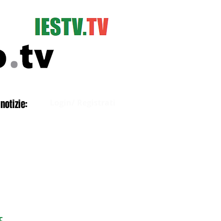
Accedi
notizie:
Login/ Registrati
E