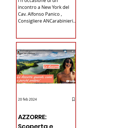
I n occasione di un
Carabinieri
incontro a New York del
Cav. Alfonso Panico ,
Fabrizio Parrulli
Consigliere ANCarabinieri
Sezione di New York, ex
Console del...
20 feb 2024
12 - IESTV.TV WEB TV
AZZORRE:
Scoperta e