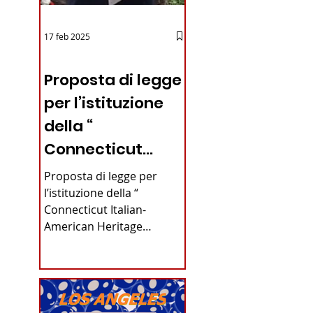
17 feb 2025
 rifare
12 - IESTV.TV WEB TV
Proposta di legge
per l’istituzione
della “
Connecticut
Italian-American
Proposta di legge per
Heritage
l’istituzione della “
Connecticut Italian-
Commission”
American Heritage
nello stato del
Commission” nello stato
del Connecticut Di
Connecticut
Alfonso...