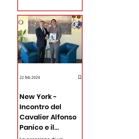
coraggioso che ha...
22 feb 2024
03 - ITALIANI ALL'ESTERO
New York -
Incontro del
Cavalier Alfonso
Panico e il
Generale dei