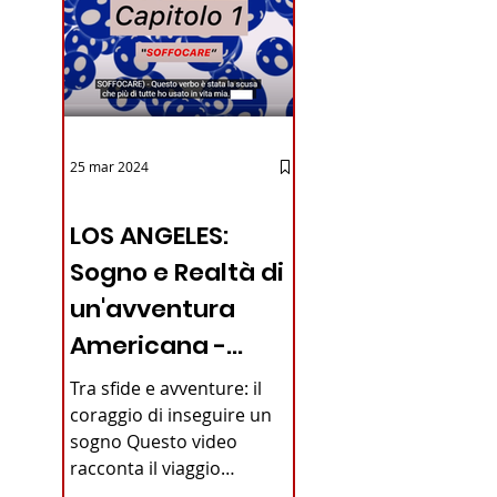
25 mar 2024
12 - IESTV.TV WEB TV
LOS ANGELES:
Sogno e Realtà di
un'avventura
Americana -
VIDEO
Tra sfide e avventure: il
coraggio di inseguire un
sogno Questo video
racconta il viaggio
straordinario di un giovane