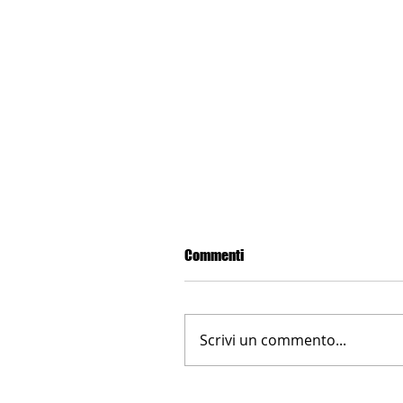
Commenti
Scrivi un commento...
LA NUOVA FARNESINA