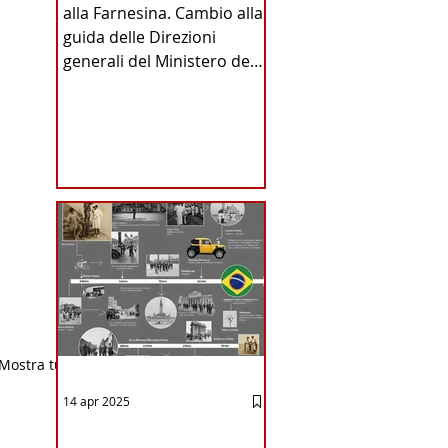
alla Farnesina. Cambio alla
INA
guida delle Direzioni
generali del Ministero degli
Affari Esteri e della
Cooperazione
Internazionale . Il Consiglio
dei Ministri di ieri ha infatti
deliberato le nomine
ICA
proposte dal ministro
Antonio Tajani . NUOVA
DIREZIONE GENERALE
DELLA FARNESINA
Mostra tutti
14 apr 2025
12 - IESTV.TV WEB TV