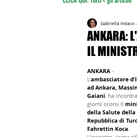
02 - TURISMO DELLE RADI
Gabriella Indaco 
ANKARA: L
IL MINIST
04 - ITALIANI ALL'ESTERO
ANKARA
 - 
06 - ITALIANI ALL'ESTERO 
L'
ambasciatore d’I
ad Ankara, Massi
Gaiani
, ha incontra
08 - ITALIANI IN OCEANIA
giorni scorsi il 
mini
della Salute della 
Repubblica di Turc
11 - ITALIANI ALL'ESTERO
Fahrettin Koca
.