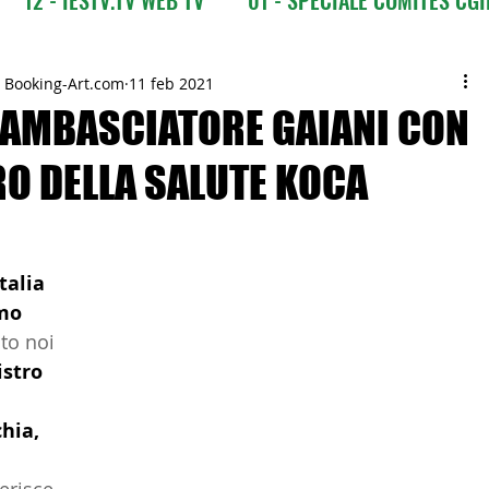
CI
03 - ITALIANI ALL'ESTERO
03 bis - Giro del M
- Booking-Art.com
11 feb 2021
'AMBASCIATORE GAIANI CON
RO DELLA SALUTE KOCA
 Europa
05 - ITALIANI ALL'ESTERO Africa
Asia
07 - ITALIANI ALL'ESTERO Australia
talia 
mo 
to noi 
09 - ITALIANI ALL'ESTERO Nord Amer
stro 
hia, 
 Sud Amer
13 - ISTITUZIONI