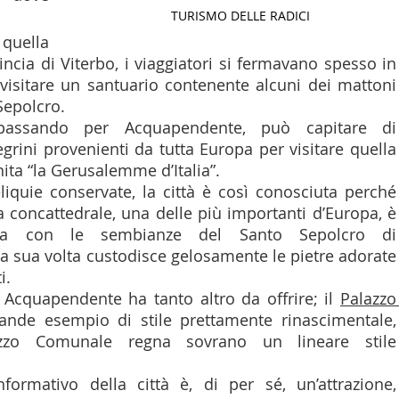
TURISMO DELLE RADICI
LTURA
15 - AMBASCIATE CONSOLATI
16 - FARNES
quella 
incia di Viterbo, i viaggiatori si fermavano spesso in 
visitare un santuario contenente alcuni dei mattoni 
 - MAPPE ITALIANI ALL'ESTERO
19 - EUROPA
Sepolcro. 
passando per Acquapendente, può capitare di 
egrini provenienti da tutta Europa per visitare quella 
AMERICA-CENTRO
22 - AMERICA DEL SUD
23 - AFR
ita “la Gerusalemme d’Italia”. 
liquie conservate, la città è così conosciuta perché 
ua concattedrale, una delle più importanti d’Europa, è 
cola con le sembianze del Santo Sepolcro di 
IA
26 - POLITICA
28 - PAPPAMONDO.TV
 sua volta custodisce gelosamente le pietre adorate 
i. 
, Acquapendente ha tanto altro da offrire; il 
Palazzo 
E ISTITUTO COMMERCIO ESTERO
32 - MADE IN ITALY
ande esempio di stile prettamente rinascimentale, 
zzo Comunale regna sovrano un lineare stile 
formativo della città è, di per sé, un’attrazione, 