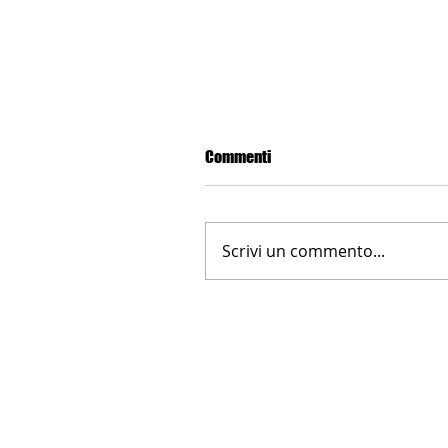
Commenti
Scrivi un commento...
CINGOLI, LE MARCHE DOVE NACQ
VIII - TURISMO DELLE RADICI -