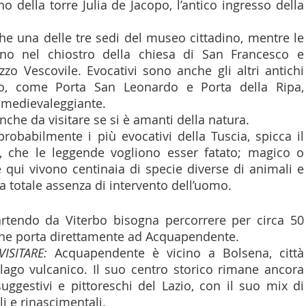
no della torre Julia de Jacopo, l’antico ingresso della 
he una delle tre sedi del museo cittadino, mentre le 
ano nel chiostro della chiesa di San Francesco e 
azzo Vescovile. Evocativi sono anche gli altri antichi 
tato, come Porta San Leonardo e Porta della Ripa, 
 medievaleggiante. 
he da visitare se si è amanti della natura. 
probabilmente i più evocativi della Tuscia, spicca il 
, che le leggende vogliono esser fatato; magico o 
qui vivono centinaia di specie diverse di animali e 
la totale assenza di intervento dell’uomo.
rtendo da Viterbo bisogna percorrere per circa 50 
 che porta direttamente ad Acquapendente.
ISITARE:
 Acquapendente è vicino a Bolsena, città 
lago vulcanico. Il suo centro storico rimane ancora 
ggestivi e pittoreschi del Lazio, con il suo mix di 
i e rinascimentali.