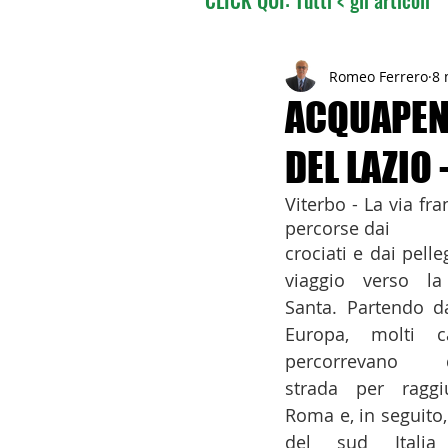
02 - TURISMO DELLE RADI
Romeo Ferrero
8 
ACQUAPEN
DEL LAZIO
04 - ITALIANI ALL'ESTERO
Viterbo - La via fr
percorse dai
06 - ITALIANI ALL'ESTERO 
crociati e dai pelleg
viaggio verso la 
Santa. Partendo da
08 - ITALIANI IN OCEANIA
Europa, molti cat
percorrevano q
strada per raggiu
11 - ITALIANI ALL'ESTERO
Roma e, in seguito, 
del sud Italia