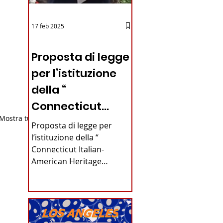
17 feb 2025
12 - IESTV.TV WEB TV
Proposta di legge
per l’istituzione
della “
Connecticut
Mostra tutti
Italian-American
Proposta di legge per
Heritage
l’istituzione della “
Connecticut Italian-
Commission”
American Heritage
nello stato del
Commission” nello stato
del Connecticut Di
Connecticut
Alfonso...