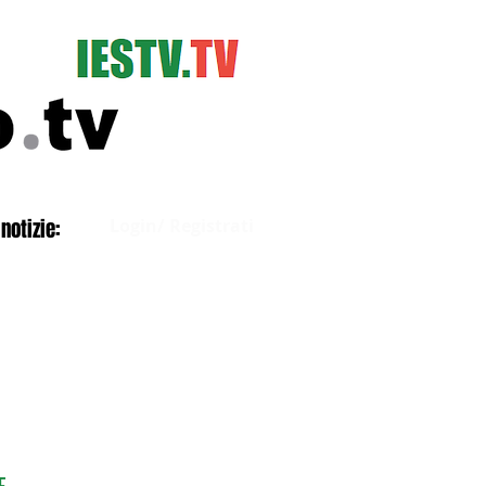
Accedi
notizie:
Login/ Registrati
E