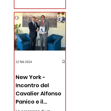
coraggioso che ha...
22 feb 2024
03 - ITALIANI ALL'ESTERO
New York -
Incontro del
Cavalier Alfonso
Panico e il
Generale dei