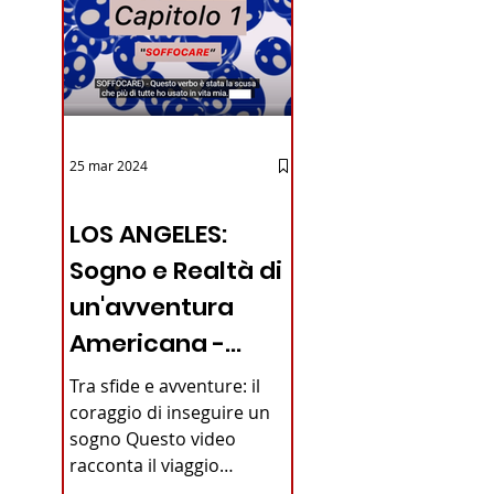
25 mar 2024
12 - IESTV.TV WEB TV
LOS ANGELES:
Sogno e Realtà di
un'avventura
Americana -
VIDEO
Tra sfide e avventure: il
coraggio di inseguire un
sogno Questo video
racconta il viaggio
straordinario di un giovane