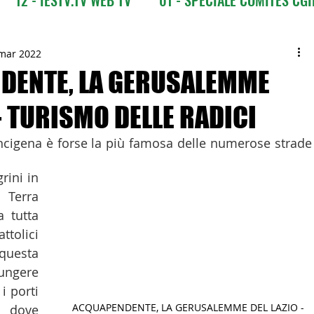
CI
03 - ITALIANI ALL'ESTERO
03 bis - Giro del M
mar 2022
DENTE, LA GERUSALEMME
 - TURISMO DELLE RADICI
 Europa
05 - ITALIANI ALL'ESTERO Africa
ancigena è forse la più famosa delle numerose strade 
Asia
07 - ITALIANI ALL'ESTERO Australia
rini in 
Terra 
 tutta 
09 - ITALIANI ALL'ESTERO Nord Amer
tolici 
uesta 
ngere 
 Sud Amer
13 - ISTITUZIONI
i porti 
ACQUAPENDENTE, LA GERUSALEMME DEL LAZIO - 
 dove 