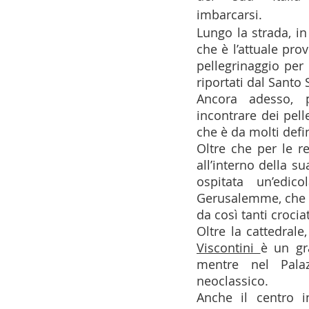
imbarcarsi. 
14 - IIC IST. ITALIANO CU
Lungo la strada, in 
che è l’attuale prov
pellegrinaggio per 
17 - ASSOCIAZIONI
18
riportati dal Santo 
Ancora adesso, 
incontrare dei pell
20 - AMERICA
21 - 
che è da molti defin
Oltre che per le re
all’interno della s
ospitata un’edi
24 - ASIA
25 - OCEAN
Gerusalemme, che a
da così tanti crociat
Oltre la cattedrale
30 - LAVORO
31 - IC
Viscontini 
è un gr
mentre nel Pala
neoclassico.
Anche il centro in