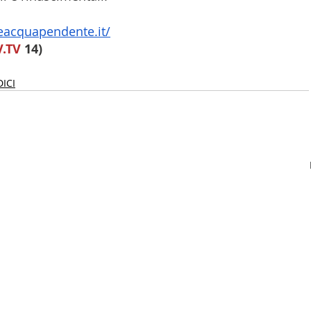
acquapendente.it/
V.TV
 14)
ICI