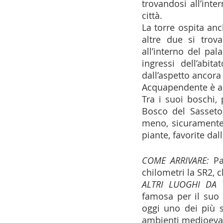
trovandosi all’inter
città. 
La torre ospita anc
altre due si trov
all’interno del pal
ingressi dell’abi
dall’aspetto ancora
Acquapendente è anc
Tra i suoi boschi, 
Bosco del Sasseto
meno, sicuramente 
piante, favorite dal
COME ARRIVARE:
 Pa
chilometri la SR2,
ALTRI LUOGHI DA V
famosa per il suo 
oggi uno dei più su
ambienti medioeval