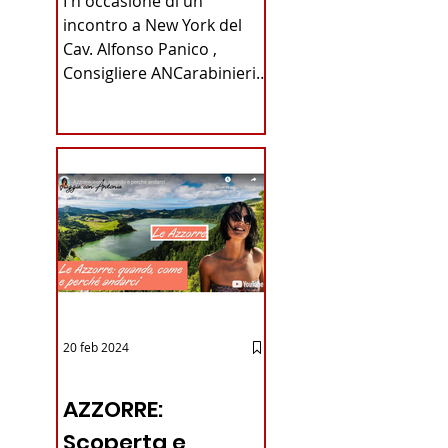
I n occasione di un
Carabinieri
incontro a New York del
Cav. Alfonso Panico ,
Fabrizio Parrulli
Consigliere ANCarabinieri
Sezione di New York, ex
Console del...
20 feb 2024
12 - IESTV.TV WEB TV
AZZORRE:
Scoperta e