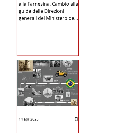
alla Farnesina. Cambio alla
INA
guida delle Direzioni
generali del Ministero degli
Affari Esteri e della
Cooperazione
Internazionale . Il Consiglio
dei Ministri di ieri ha infatti
deliberato le nomine
ICA
proposte dal ministro
Antonio Tajani . NUOVA
DIREZIONE GENERALE
DELLA FARNESINA
14 apr 2025
12 - IESTV.TV WEB TV