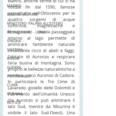
Bianco, antiche terme di cui si ha 
MADRID
notizia fin dal 1590, famose 
soprattutto nell'Ottocento per le 
MARINA MILITARE
quattro sorgenti di acque 
MINISTERO ITALIANI ALL'ESTERO
solforose, magnesiache e 
ferruginose. Una passeggiata 
REGNO UNITO - LONDRA
intorno al lago permette di 
SPAGNA
ammirare l’ambiente naturale 
SVIZZERA
circostante ricco di abeti e faggi, 
l’abitato di Auronzo e respirare 
RUSSIA
l’aria buona di montagna. Sono 
GUERRA
proprio le bellezze naturalistiche a 
rendere unico Auronzo di Cadore. 
PORTOGALLO
In particolare le Tre Cime di 
CLIMA
Lavaredo, gioiello delle Dolomiti e 
Patrimonio dell'Umanità Unesco 
UCRAINA
(da Auronzo si può ammirare il 
NOTIZIE
lato Sud, mentre da Misurina è 
visibile il lato Sud-Ovest). Una 