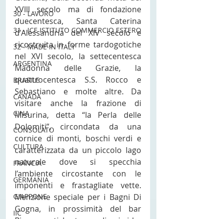
XVIII secolo ma di fondazione 
30 - LAVORO
duecentesca, Santa Caterina 
31 - ICE ISTITUTO COMMERCIO ESTERO
d'Alessandria del XIV secolo e 
ricostruita in forme tardogotiche 
32 - MADE IN ITALY
nel XVI secolo, la settecentesca 
ARGENTINA
Madonna delle Grazie, la 
quattrocentesca S.S. Rocco e 
BRASILE
Sebastiano e molte altre. Da 
CANADA
visitare anche la frazione di 
CINA
Misurina, detta “la Perla delle 
Dolomiti”, circondata da una 
CONSOLATO
cornice di monti, boschi verdi e 
CULTURA
caratterizzata da un piccolo lago 
naturale dove si specchia 
FRANCIA
l’ambiente circostante con le 
GERMANIA
imponenti e frastagliate vette. 
Menzione speciale per i Bagni Di 
GIAPPONE
Gogna, in prossimità del bar 
IIC