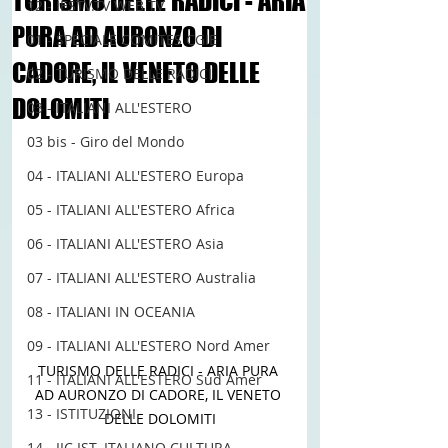
TURISMO DELLE RADICI - ARIA
12 - IESTV.TV WEB TV
PURA AD AURONZO DI
01 - SPECIALE COMITES CGIE
CADORE, IL VENETO DELLE
02 - TURISMO DELLE RADICI
DOLOMITI
03 - ITALIANI ALL'ESTERO
03 bis - Giro del Mondo
04 - ITALIANI ALL'ESTERO Europa
05 - ITALIANI ALL'ESTERO Africa
06 - ITALIANI ALL'ESTERO Asia
07 - ITALIANI ALL'ESTERO Australia
08 - ITALIANI IN OCEANIA
09 - ITALIANI ALL'ESTERO Nord Amer
TURISMO DELLE RADICI - ARIA PURA 
11 - ITALIANI ALL'ESTERO Sud Amer
AD AURONZO DI CADORE, IL VENETO 
13 - ISTITUZIONI
DELLE DOLOMITI
14 - IIC IST. ITALIANO CULTURA