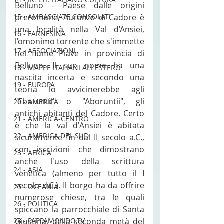
Belluno - Paese dalle origini 
preromane, Auronzo di Cadore è 
15 - AMBASCIATE CONSOLATI
una località nella Val d’Ansiei, 
16 - FARNESINA
l’omonimo torrente che s'immette 
17 - ASSOCIAZIONI
nel fiume Piave in provincia di 
Belluno. Il suo nome ha una 
18 - MAPPE ITALIANI ALL'ESTERO
nascita incerta e secondo una 
19 - EUROPA
teoria lo avvicinerebbe agli 
"Eboruntii" o "Aboruntii", gli 
20 - AMERICA
antichi abitanti del Cadore. Certo 
21 - AMERICA-CENTRO
è che la val d'Ansiei è abitata 
22 - AMERICA DEL SUD
sicuramente fin dal II secolo a.C., 
con iscrizioni che dimostrano 
23 - AFRICA
anche l'uso della scrittura 
24 - ASIA
venetica (almeno per tutto il I 
secolo d.C.). Il borgo ha da offrire 
25 - OCEANIA
numerose chiese, tra le quali 
26 - POLITICA
spiccano la parrocchiale di Santa 
Giustina, della seconda metà del 
28 - PAPPAMONDO.TV