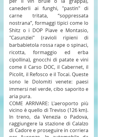
per il vin brulè o la grappa), 
canederli ai funghi, "pastin" di 
carne tritata, “soppressata 
nostrana”, formaggi tipici come lo 
Shitz o i DOP Piave e Montasio, 
"Casunziei" (ravioli ripieni di 
barbabietola rossa rape o spinaci, 
ricotta, formaggio ed erba 
cipollina), gnocchi di patate e vini 
come il Carso DOC, il Cabernet, il 
Picolit, il Refosco e il Tocai. Queste 
sono le Dolomiti venete: paesi 
immersi nel verde, cibo saporito e 
aria pura.
COME ARRIVARE: L'aeroporto più 
vicino è quello di Treviso (126 km). 
In treno, da Venezia o Padova, 
raggiungere la stazione di Calalzo 
di Cadore e proseguire in corriera 
per Auronzo. In automobile da 