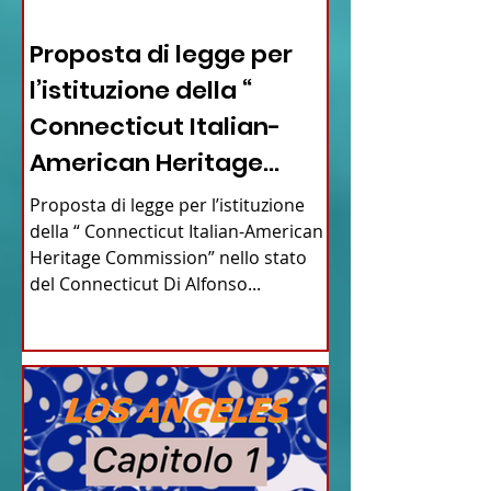
12 - IESTV.TV WEB TV
Proposta di legge per
l’istituzione della “
Connecticut Italian-
American Heritage
Commission” nello stato
Proposta di legge per l’istituzione
del Connecticut
della “ Connecticut Italian-American
Heritage Commission” nello stato
del Connecticut Di Alfonso...