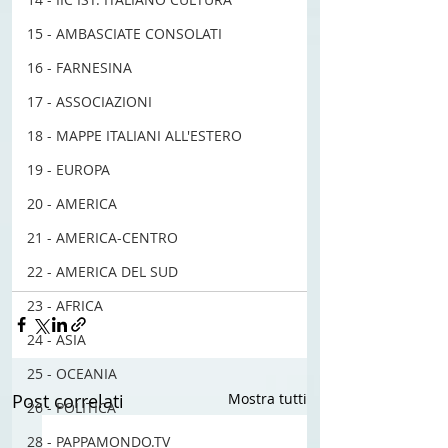
15 - AMBASCIATE CONSOLATI
16 - FARNESINA
17 - ASSOCIAZIONI
18 - MAPPE ITALIANI ALL'ESTERO
#atamburbattente
#magorurli
19 - EUROPA
#cinotortorella
#stefanosalvati
20 - AMERICA
#jasper
#corradocacciaguerra
#triorokband
#alessiocreatura
21 - AMERICA-CENTRO
#gorankuzominac
22 - AMERICA DEL SUD
#nunziacarrozza
#nicomaraja
23 - AFRICA
24 - ASIA
25 - OCEANIA
Post correlati
Mostra tutti
26 - POLITICA
28 - PAPPAMONDO.TV