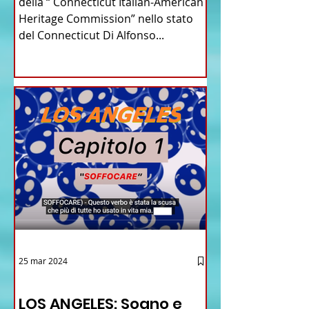
del Connecticut
della “ Connecticut Italian-American
Heritage Commission” nello stato
del Connecticut Di Alfonso...
25 mar 2024
12 - IESTV.TV WEB TV
LOS ANGELES: Sogno e