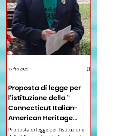
17 feb 2025
12 - IESTV.TV WEB TV
Proposta di legge per
l’istituzione della “
Connecticut Italian-
American Heritage
Commission” nello stato
Proposta di legge per l’istituzione