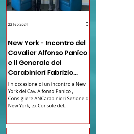
22 feb 2024
03 - ITALIANI ALL'ESTERO
New York - Incontro del
Cavalier Alfonso Panico
e il Generale dei
Carabinieri Fabrizio
Parrulli
I n occasione di un incontro a New
York del Cav. Alfonso Panico ,
Consigliere ANCarabinieri Sezione di
New York, ex Console del...