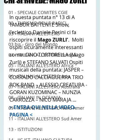
CHI SI RIVEDE: MAGO ZURLI'
12 - IESTV.TV WEB TV
01 - SPECIALE COMITES CGIE
In questa puntata n° 13 di A 
02 - TURISMO DELLE RADICI
TAMBUR BATTENTE Show, 
l'eclettico Daniele Perini ci fa 
03 - ITALIANI ALL'ESTERO
riscoprire il 
Mago ZURLI'
.  Molti 
03 bis - Giro del Mondo
ospiti sicuramente interessanti 
come: CINO TORTORELLA (Mago 
04 - ITALIANI ALL'ESTERO Europa
Zurlì) e STEFANO SALVATI Ospiti 
05 - ITALIANI ALL'ESTERO Africa
musicali della puntata: JASPER – 
06 - ITALIANI ALL'ESTERO Asia
CORRADO CACCIAGUERRA TRIO 
ROK BAND – ALESSIO CREATURA - 
07 - ITALIANI ALL'ESTERO Australia
GORAN KUZOMINAC – NUNZIA 
08 - ITALIANI IN OCEANIA
CARROZZA – NICO MARAJA ...
> ENTRA QUI NELLA VIDEO-
09 - ITALIANI ALL'ESTERO Nord Amer
PAGINA < 
11 - ITALIANI ALL'ESTERO Sud Amer
13 - ISTITUZIONI
14 - IIC IST. ITALIANO CULTURA