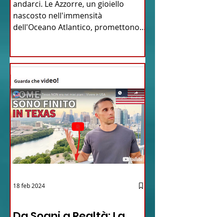
andarci. Le Azzorre, un gioiello
nascosto nell'immensità
dell'Oceano Atlantico, promettono
un'avventura...
18 feb 2024
12 - IESTV.TV WEB TV
Da Sogni a Realtà: La