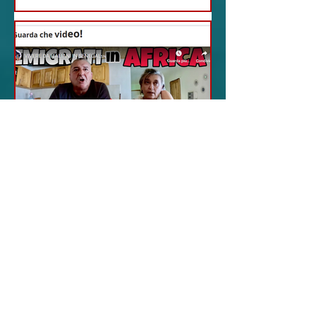
18 feb 2024
12 - IESTV.TV WEB TV
Senegal: Alla Scoperta
di una Vita Idilliaca
L'avventura Italiana di
Loredana e Giancarlo -