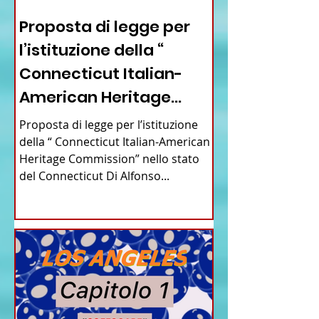
12 - IESTV.TV WEB TV
Proposta di legge per
l’istituzione della “
Connecticut Italian-
American Heritage
Commission” nello stato
Proposta di legge per l’istituzione
del Connecticut
della “ Connecticut Italian-American
Heritage Commission” nello stato
del Connecticut Di Alfonso...