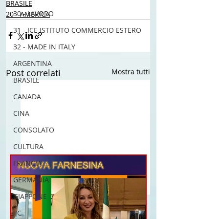
BRASILE
30 - LAVORO
20 - AMERICA
31 - ICE ISTITUTO COMMERCIO ESTERO
32 - MADE IN ITALY
ARGENTINA
Post correlati
Mostra tutti
BRASILE
CANADA
CINA
CONSOLATO
CULTURA
FRANCIA
GERMANIA
GIAPPONE
IIC