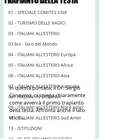
TRAPIANTO DELLA TESTA
12 - IESTV.TV WEB TV
01 - SPECIALE COMITES CGIE
02 - TURISMO DELLE RADICI
03 - ITALIANI ALL'ESTERO
03 bis - Giro del Mondo
04 - ITALIANI ALL'ESTERO Europa
05 - ITALIANI ALL'ESTERO Africa
06 - ITALIANI ALL'ESTERO Asia
07 - ITALIANI ALL'ESTERO Australia
In questa puntata, il Dr. Sergio 
Canavero, ci spiega chiaramente 
08 - ITALIANI IN OCEANIA
come avverrà il primo trapianto 
09 - ITALIANI ALL'ESTERO Nord Amer
della testa. Affronta anche il lato 
etico....
11 - ITALIANI ALL'ESTERO Sud Amer
13 - ISTITUZIONI
14 - IIC IST. ITALIANO CULTURA