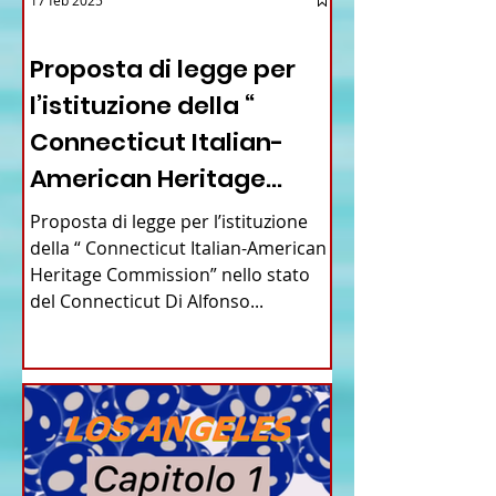
12 - IESTV.TV WEB TV
Proposta di legge per
l’istituzione della “
Connecticut Italian-
American Heritage
Commission” nello stato
Proposta di legge per l’istituzione
del Connecticut
della “ Connecticut Italian-American
Heritage Commission” nello stato
del Connecticut Di Alfonso...