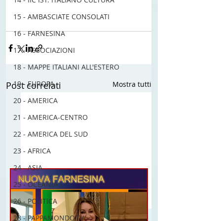
> vai alla pagina completa qui <
#sergiocanavero
15 - AMBASCIATE CONSOLATI
#atamburbattenteshow
16 - FARNESINA
17 - ASSOCIAZIONI
18 - MAPPE ITALIANI ALL'ESTERO
19 - EUROPA
Post correlati
Mostra tutti
20 - AMERICA
21 - AMERICA-CENTRO
22 - AMERICA DEL SUD
23 - AFRICA
24 - ASIA
25 - OCEANIA
26 - POLITICA
28 - PAPPAMONDO.TV