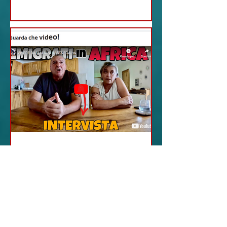
18 feb 2024
12 - IESTV.TV WEB TV
Senegal: Alla Scoperta
di una Vita Idilliaca
L'avventura Italiana di