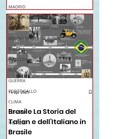
MADRID
MARINA MILITARE
MINISTERO ITALIANI ALL'ESTERO
REGNO UNITO - LONDRA
SPAGNA
SVIZZERA
RUSSIA
GUERRA
PORTOGALLO
14 apr 2025
12 - IESTV.TV WEB TV
CLIMA
Brasile La Storia del
UCRAINA
Talian e dell'Italiano in
NOTIZIE
Brasile