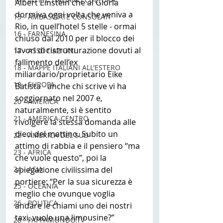
Albert Einstein che al Gloria 
dormiva ogni volta che veniva a 
15 - AMBASCIATE CONSOLATI
Rio, in quell’hotel 5 stelle - ormai 
16 - FARNESINA
chiuso dal 2010 per il blocco dei 
lavori di ristrutturazione dovuti al 
17 - ASSOCIAZIONI
fallimento dell’ex 
18 - MAPPE ITALIANI ALL'ESTERO
miliardario/proprietario Eike 
19 - EUROPA
Batista - anche chi scrive vi ha 
soggiornato nel 2007 e, 
20 - AMERICA
naturalmente, si è sentito 
21 - AMERICA-CENTRO
rivolgere la stessa domanda alle 
dieci del mattino. Subito un 
22 - AMERICA DEL SUD
attimo di rabbia e il pensiero “ma 
23 - AFRICA
che vuole questo”, poi la 
spiegazione civilissima del 
24 - ASIA
portiere: “Per la sua sicurezza è 
25 - OCEANIA
meglio che ovunque voglia 
26 - POLITICA
andare le chiami uno dei nostri 
taxi, vuole una limousine?” 
28 - PAPPAMONDO.TV