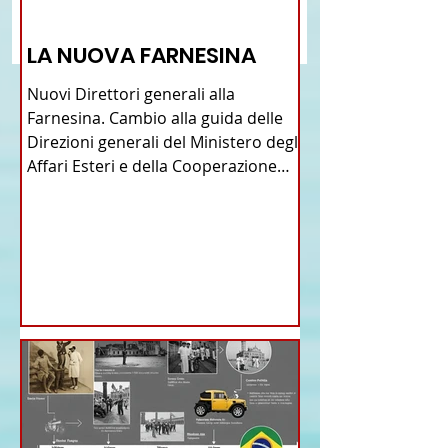
Scrivi un commento...
Poços De Caldas il
Fasoli nuovo presid
12 - IESTV.TV WEB TV
Comites Minas Gerais
del Comites
LA NUOVA FARNESINA
Nuovi Direttori generali alla
Farnesina. Cambio alla guida delle
Direzioni generali del Ministero degli
Affari Esteri e della Cooperazione
Internazionale . Il Consiglio dei
Ministri di ieri ha infatti deliberato le
nomine proposte dal ministro
Antonio Tajani . NUOVA DIREZIONE
GENERALE DELLA FARNESINA