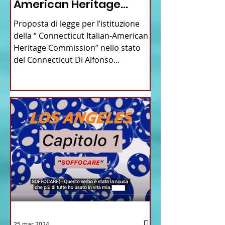
American Heritage
Commission” nello stato
Proposta di legge per l’istituzione
del Connecticut
della “ Connecticut Italian-American
Heritage Commission” nello stato
del Connecticut Di Alfonso...
25 mar 2024