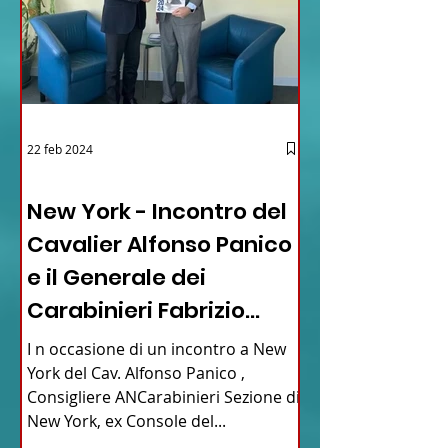
22 feb 2024
03 - ITALIANI ALL'ESTERO
New York - Incontro del
Cavalier Alfonso Panico
e il Generale dei
Carabinieri Fabrizio
Parrulli
I n occasione di un incontro a New
York del Cav. Alfonso Panico ,
Consigliere ANCarabinieri Sezione di
New York, ex Console del...