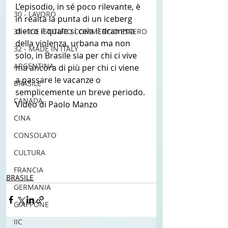
L’episodio, in sé poco rilevante, è 
30 - LAVORO
in realtà la punta di un iceberg 
dietro il quale si cela il dramma 
31 - ICE ISTITUTO COMMERCIO ESTERO
della violenza, urbana ma non 
32 - MADE IN ITALY
solo, in Brasile sia per chi ci vive 
ARGENTINA
ma ancora di più per chi ci viene 
a passare le vacanze o 
BRASILE
semplicemente un breve periodo. 
CANADA
Video di Paolo Manzo
CINA
#brasile
#expat
#NOTIZIEMONDO
CONSOLATO
#emigrare
#ITALIANIIN
#italianiallestero
#mondo
CULTURA
#america
FRANCIA
BRASILE
GERMANIA
GIAPPONE
IIC