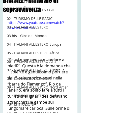
BRASILE - manuale di
12 - IESTV.TV WEB TV
sopravvivenza
01 - SPECIALE COMITES CGIE
02 - TURISMO DELLE RADICI
https://www.youtube.com/watch?
03 - ITALIANI ALL'ESTERO
v=WdVEYVR0S6Y
03 bis - Giro del Mondo
04 - ITALIANI ALL'ESTERO Europa
05 - ITALIANI ALL'ESTERO Africa
“Scusi dove pensa di andare a 
06 - ITALIANI ALL'ESTERO Asia
piedi?”. Questa è la domanda che 
07 - ITALIANI ALL'ESTERO Australia
il solerte e gentilissimo portiere 
del Gloria, storico hotel nella 
08 - ITALIANI IN OCEANIA
“barra do Flamengo”, Rio de 
09 - ITALIANI ALL'ESTERO Nord Amer
Janeiro, era solito fare a tutti i 
turisti che, ignari, desideravano 
11 - ITALIANI ALL'ESTERO Sud Amer
sgranchirsi le gambe sul 
13 - ISTITUZIONI
lungomare carioca. Sulle orme di 
14 - IIC IST. ITALIANO CULTURA