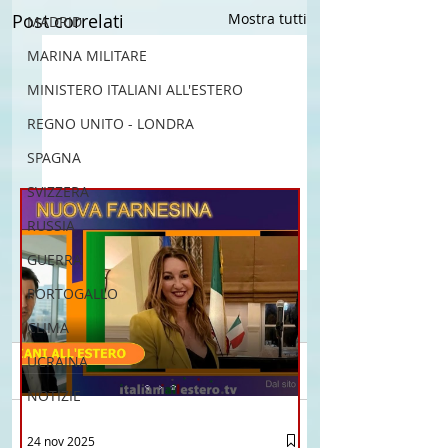
Post correlati
Mostra tutti
MADRID
MARINA MILITARE
MINISTERO ITALIANI ALL'ESTERO
REGNO UNITO - LONDRA
SPAGNA
SVIZZERA
RUSSIA
GUERRA
PORTOGALLO
CLIMA
UCRAINA
Commenti
NOTIZIE
La "Italia per sempre": a
Belo Horizonte: Fabi
24 nov 2025