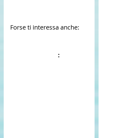
Forse ti interessa anche: 
ULTIME NOTIZIE geo-
localizzate MONDO 
DEGLI ITALIANI
 :