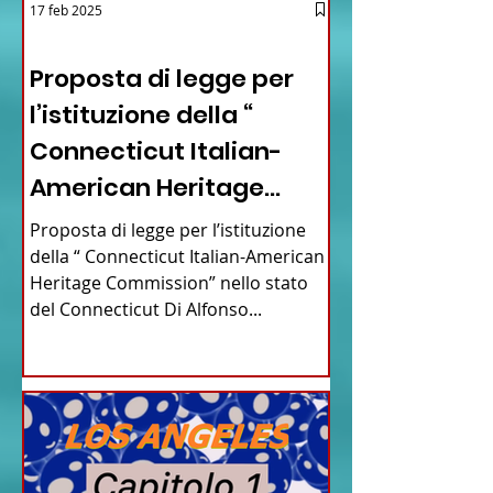
17 feb 2025
12 - IESTV.TV WEB TV
Proposta di legge per
l’istituzione della “
Connecticut Italian-
American Heritage
Commission” nello stato
Proposta di legge per l’istituzione
del Connecticut
della “ Connecticut Italian-American
Heritage Commission” nello stato
del Connecticut Di Alfonso...