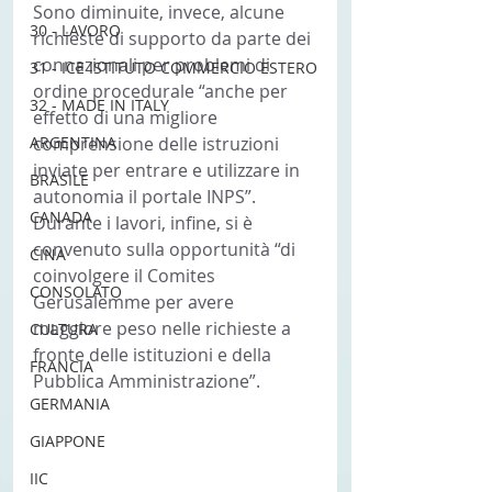
Sono diminuite, invece, alcune 
30 - LAVORO
richieste di supporto da parte dei 
connazionali per problemi di 
31 - ICE ISTITUTO COMMERCIO ESTERO
ordine procedurale “anche per 
32 - MADE IN ITALY
effetto di una migliore 
ARGENTINA
comprensione delle istruzioni 
inviate per entrare e utilizzare in 
BRASILE
autonomia il portale INPS”.
CANADA
Durante i lavori, infine, si è 
convenuto sulla opportunità “di 
CINA
coinvolgere il Comites 
CONSOLATO
Gerusalemme per avere 
maggiore peso nelle richieste a 
CULTURA
fronte delle istituzioni e della 
FRANCIA
Pubblica Amministrazione”.
GERMANIA
GIAPPONE
IIC