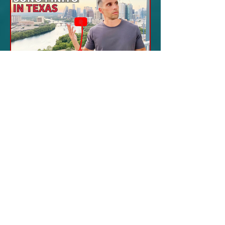
18 feb 2024
12 - IESTV.TV WEB TV
Da Sogni a Realtà: La
Sorprendente
Avventura Texana -
VIDEO
In questo video affascinante,
l'autore condivide il suo viaggio
inaspettato verso il cuore del Texas,
dimostrando come la vita possa...