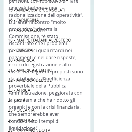
pensioni, con l’obiettivo di “fare 
una valutazione e una 
15 - AMBASCIATE CONSOLATI
razionalizzazione dell'operatività”.
16 - FARNESINA
Durante l’incontro “molto 
produttivo”, riporta la 
17 - ASSOCIAZIONI
Commissione, “è stato 
18 - MAPPE ITALIANI ALL'ESTERO
riscontrato che i problemi 
19 - EUROPA
pensionistici quali ritardi nei 
pagamenti e nel dare risposte, 
20 - AMERICA
errori di registrazione e altri 
21 - AMERICA-CENTRO
disservizi degli enti preposti sono 
da attribuirsi all'inefficienza 
22 - AMERICA DEL SUD
proverbiale della Pubblica 
23 - AFRICA
Amministrazione, peggiorata con 
la pandemia che ha ridotto gli 
24 - ASIA
organici e con la crisi finanziaria, 
25 - OCEANIA
che sembrerebbe aver 
26 - POLITICA
condizionato i tempi di 
liquidazione”.
28 - PAPPAMONDO.TV