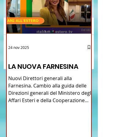
Commenti
Il nuovo Comites di Tel
Conferiti i premi
24 nov 2025
Scrivi un commento...
Aviv
dell’Accademia Ital
12 - IESTV.TV WEB TV
della cucina a Tel Av
LA NUOVA FARNESINA
Nuovi Direttori generali alla
Farnesina. Cambio alla guida delle
Direzioni generali del Ministero degli
Affari Esteri e della Cooperazione
Internazionale . Il Consiglio dei
Ministri di ieri ha infatti deliberato le
nomine proposte dal ministro
Antonio Tajani . NUOVA DIREZIONE
GENERALE DELLA FARNESINA