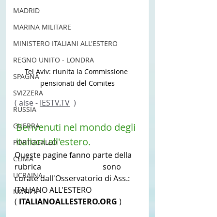
MADRID
MARINA MILITARE
MINISTERO ITALIANI ALL'ESTERO
REGNO UNITO - LONDRA
Tel Aviv: riunita la Commissione 
SPAGNA
pensionati del Comites
SVIZZERA
( aise - 
IESTV.TV
  ) 
RUSSIA
Benvenuti nel mondo degli 
GUERRA
italiani all'estero.
PORTOGALLO
Queste pagine fanno parte della 
CLIMA
rubrica 
CGIE - COMITES
 sono 
UCRAINA
curate dall'Osservatorio di Ass.: 
ITALIANO ALL'ESTERO 
NOTIZIE
(
 ITALIANOALLESTERO.ORG 
)  