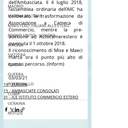
dell’Ambasciata. Il 4 luglio 2018, 
MADRID
l’assemblea ordinaria dell’AIIC ha 
deliberato la trasformazione da 
MARINA MILITARE
Associazione a Camera di 
MINISTERO ITALIANI ALL'ESTERO
Commercio, mentre la pre-
REGNO UNITO - LONDRA
adesione ad Assocamerestero è 
avvenuta il 1 ottobre 2018.
SPAGNA
Il riconoscimento di Mise e Maeci 
SVIZZERA
marca ora il punto più alto di 
questo percorso. (Inform)
RUSSIA
GUERRA
03/03/21
PORTOGALLO
19 - EUROPA
15 - AMBASCIATE CONSOLATI
CLIMA
31 - ICE ISTITUTO COMMERCIO ESTERO
UCRAINA
NOTIZIE