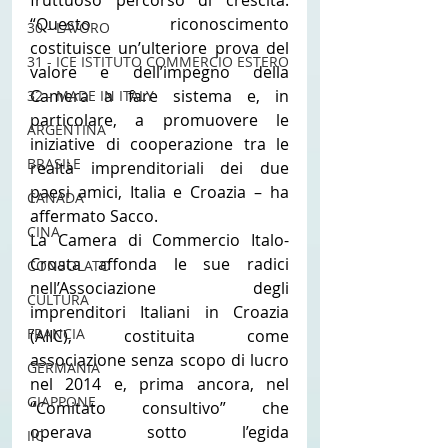
“Questo riconoscimento 
30 - LAVORO
costituisce un’ulteriore prova del 
31 - ICE ISTITUTO COMMERCIO ESTERO
valore e dell’impegno della 
Camera a fare sistema e, in 
32 - MADE IN ITALY
particolare, a promuovere le 
ARGENTINA
iniziative di cooperazione tra le 
BRASILE
realtà imprenditoriali dei due 
paesi amici, Italia e Croazia – ha 
CANADA
affermato Sacco.
CINA
La Camera di Commercio Italo-
Croata affonda le sue radici 
CONSOLATO
nell’Associazione degli 
CULTURA
imprenditori Italiani in Croazia 
FRANCIA
(AIIC), costituita come 
associazione senza scopo di lucro 
GERMANIA
nel 2014 e, prima ancora, nel 
GIAPPONE
“Comitato consultivo” che 
operava sotto l’egida 
IIC