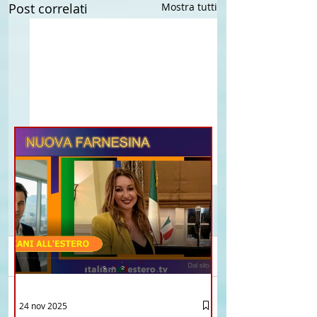
Post correlati
Mostra tutti
Commenti
PERCHE' GLI ITALIANI
DUBLINO: Odissea U
24 nov 2025
Scrivi un commento...