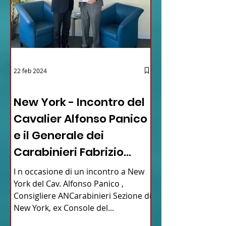
22 feb 2024
03 - ITALIANI ALL'ESTERO
New York - Incontro del
Cavalier Alfonso Panico
e il Generale dei
Carabinieri Fabrizio
Parrulli
I n occasione di un incontro a New
York del Cav. Alfonso Panico ,
Consigliere ANCarabinieri Sezione di
New York, ex Console del...