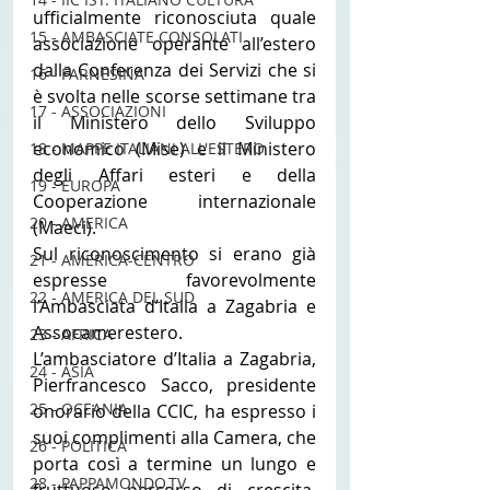
ufficialmente riconosciuta quale 
15 - AMBASCIATE CONSOLATI
associazione operante all’estero 
dalla Conferenza dei Servizi che si 
16 - FARNESINA
è svolta nelle scorse settimane tra 
17 - ASSOCIAZIONI
il Ministero dello Sviluppo 
economico (Mise) e il Ministero 
18 - MAPPE ITALIANI ALL'ESTERO
degli Affari esteri e della 
19 - EUROPA
Cooperazione internazionale 
20 - AMERICA
(Maeci).
Sul riconoscimento si erano già 
21 - AMERICA-CENTRO
espresse favorevolmente 
22 - AMERICA DEL SUD
l’Ambasciata d’Italia a Zagabria e 
Assocamerestero.
23 - AFRICA
L’ambasciatore d’Italia a Zagabria, 
24 - ASIA
Pierfrancesco Sacco, presidente 
25 - OCEANIA
onorario della CCIC, ha espresso i 
suoi complimenti alla Camera, che 
26 - POLITICA
porta così a termine un lungo e 
28 - PAPPAMONDO.TV
fruttuoso percorso di crescita. 