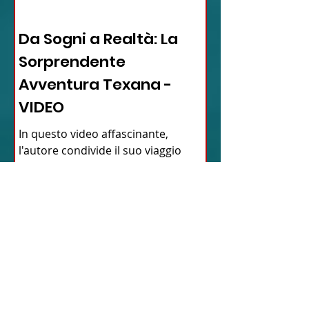
12 - IESTV.TV WEB TV
Da Sogni a Realtà: La
Sorprendente
Avventura Texana -
VIDEO
In questo video affascinante,
l'autore condivide il suo viaggio
inaspettato verso il cuore del Texas,
dimostrando come la vita possa...