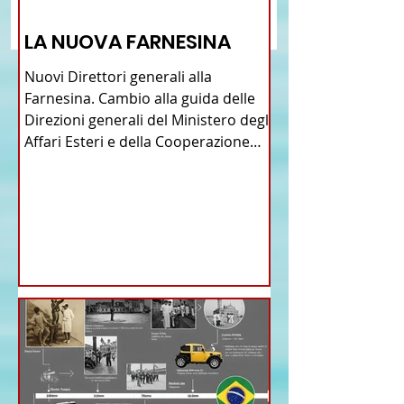
VANNO ALL'ESTERO? 2023
nella Ricerca della 
12 - IESTV.TV WEB TV
2024
Perfetta - VIDEO
LA NUOVA FARNESINA
Nuovi Direttori generali alla
Farnesina. Cambio alla guida delle
Direzioni generali del Ministero degli
Affari Esteri e della Cooperazione
Internazionale . Il Consiglio dei
Ministri di ieri ha infatti deliberato le
nomine proposte dal ministro
Antonio Tajani . NUOVA DIREZIONE
GENERALE DELLA FARNESINA