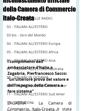
Riconoscimento ufficiale
12 - IESTV.TV WEB TV
della Camera di Commercio
01 - SPECIALE COMITES CGIE
Italo-Croata
02 - TURISMO DELLE RADICI
03 - ITALIANI ALL'ESTERO
03 bis - Giro del Mondo
04 - ITALIANI ALL'ESTERO Europa
05 - ITALIANI ALL'ESTERO Africa
06 - ITALIANI ALL'ESTERO Asia
I complimenti dell’ 
ambasciatore d’Italia a 
07 - ITALIANI ALL'ESTERO Australia
Zagabria, Pierfrancesco Sacco: 
08 - ITALIANI IN OCEANIA
“un’ulteriore prova del valore e 
dell’impegno della Camera a 
09 - ITALIANI ALL'ESTERO Nord Amer
fare sistema”
11 - ITALIANI ALL'ESTERO Sud Amer
13 - ISTITUZIONI
ZAGABRIA – La Camera di 
Commercio Italo-Croata è stata 
14 - IIC IST. ITALIANO CULTURA