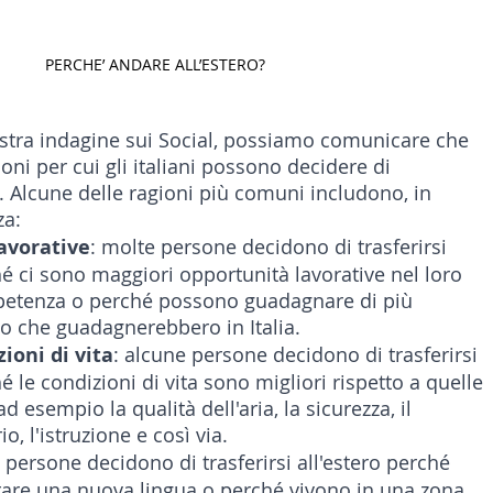
LTURA
15 - AMBASCIATE CONSOLATI
16 - FARNES
PERCHE’ ANDARE ALL’ESTERO?
 - MAPPE ITALIANI ALL'ESTERO
19 - EUROPA
ostra indagine sui Social, possiamo comunicare che 
oni per cui gli italiani possono decidere di 
ro. Alcune delle ragioni più comuni includono, in 
AMERICA-CENTRO
22 - AMERICA DEL SUD
23 - AFR
za:
avorative
: molte persone decidono di trasferirsi 
hé ci sono maggiori opportunità lavorative nel loro 
IA
26 - POLITICA
28 - PAPPAMONDO.TV
etenza o perché possono guadagnare di più 
lo che guadagnerebbero in Italia.
zioni di vita
: alcune persone decidono di trasferirsi 
é le condizioni di vita sono migliori rispetto a quelle 
E ISTITUTO COMMERCIO ESTERO
32 - MADE IN ITALY
ad esempio la qualità dell'aria, la sicurezza, il 
o, l'istruzione e così via.
 persone decidono di trasferirsi all'estero perché 
are una nuova lingua o perché vivono in una zona 