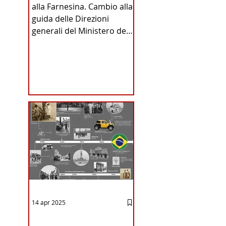
alla Farnesina. Cambio alla
INA
guida delle Direzioni
generali del Ministero degli
Affari Esteri e della
Cooperazione
Internazionale . Il Consiglio
dei Ministri di ieri ha infatti
deliberato le nomine
ICA
proposte dal ministro
Antonio Tajani . NUOVA
DIREZIONE GENERALE
DELLA FARNESINA
14 apr 2025
12 - IESTV.TV WEB TV