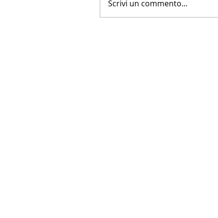
Scrivi un commento...
LA NUOVA FARNESINA