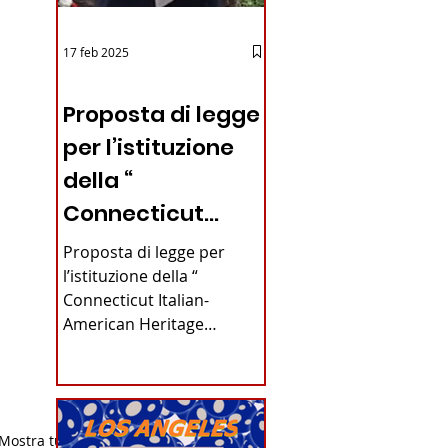
17 feb 2025
12 - IESTV.TV WEB TV
Proposta di legge
per l’istituzione
della “
Connecticut
Italian-American
Proposta di legge per
Heritage
l’istituzione della “
Connecticut Italian-
Commission”
American Heritage
nello stato del
Commission” nello stato
del Connecticut Di
Connecticut
Alfonso...
Mostra tutti