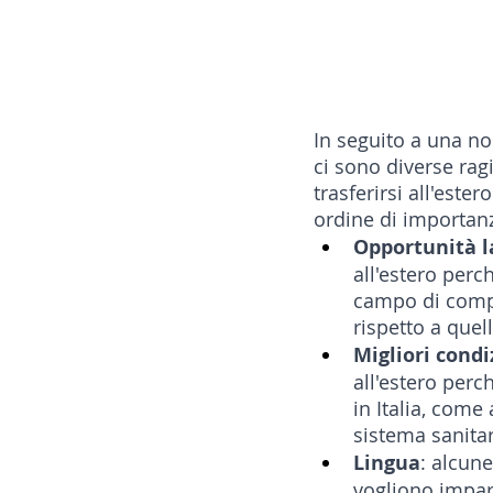
14 - IIC IST. ITALIANO CU
17 - ASSOCIAZIONI
18
In seguito a una n
ci sono diverse ragi
trasferirsi all'este
20 - AMERICA
21 - 
ordine di importan
Opportunità l
all'estero perc
24 - ASIA
25 - OCEAN
campo di comp
rispetto a quel
Migliori condi
all'estero perch
30 - LAVORO
31 - IC
in Italia, come 
sistema sanitari
Lingua
: alcune
vogliono impar