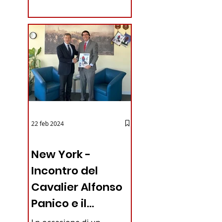
coraggioso che ha...
iano in
22 feb 2024
03 - ITALIANI ALL'ESTERO
New York -
Incontro del
Cavalier Alfonso
Panico e il
Generale dei