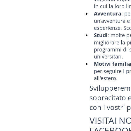
in cui la loro
Avventura
: pe
un'avventura e
esperienze. Sco
Studi
: molte p
migliorare la 
programmi di s
universitari.
Motivi familia
per seguire i p
all'estero. 
Svilupperemo
sopracitato 
con i vostri 
VISITAI N
FACEBOOK