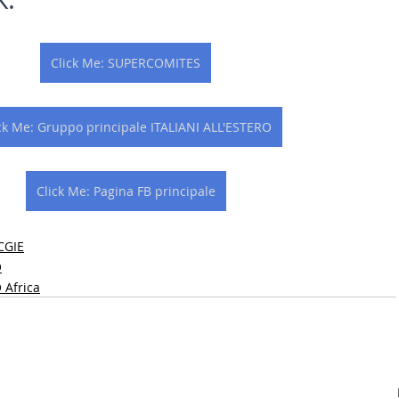
Click Me: SUPERCOMITES
ck Me: Gruppo principale ITALIANI ALL'ESTERO
Click Me: Pagina FB principale
CGIE
O
 Africa