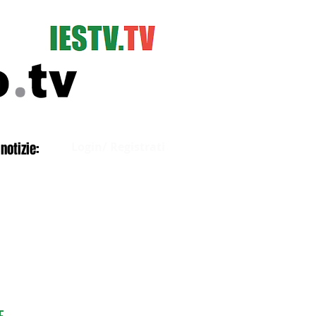
Accedi
notizie:
Login/ Registrati
E