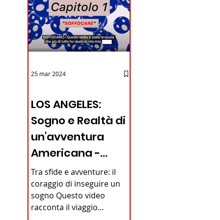
25 mar 2024
12 - IESTV.TV WEB TV
LOS ANGELES:
Sogno e Realtà di
un'avventura
Americana -
VIDEO
Tra sfide e avventure: il
coraggio di inseguire un
sogno Questo video
racconta il viaggio
straordinario di un giovane