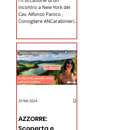
I n occasione di un
Carabinieri
incontro a New York del
Cav. Alfonso Panico ,
Fabrizio Parrulli
Consigliere ANCarabinieri
Sezione di New York, ex
Console del...
20 feb 2024
12 - IESTV.TV WEB TV
AZZORRE:
Scoperta e