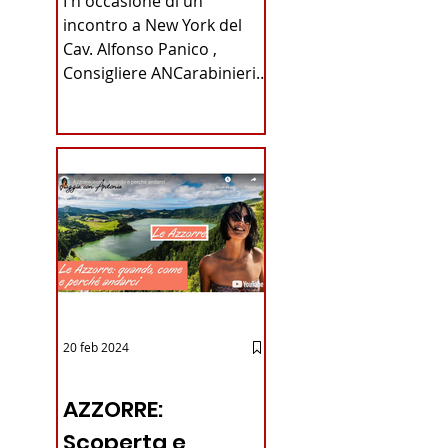
I n occasione di un
Carabinieri
incontro a New York del
Cav. Alfonso Panico ,
Fabrizio Parrulli
Consigliere ANCarabinieri
Sezione di New York, ex
Console del...
20 feb 2024
12 - IESTV.TV WEB TV
AZZORRE:
Scoperta e