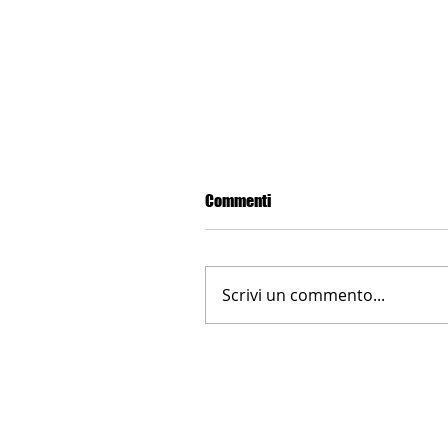
Commenti
Scrivi un commento...
LA NUOVA FARNESINA