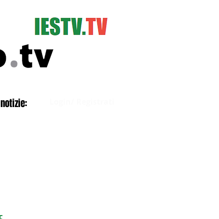
Accedi
notizie:
Login/ Registrati
E