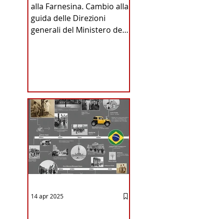
alla Farnesina. Cambio alla
INA
guida delle Direzioni
generali del Ministero degli
Affari Esteri e della
Cooperazione
Internazionale . Il Consiglio
dei Ministri di ieri ha infatti
deliberato le nomine
ICA
proposte dal ministro
Antonio Tajani . NUOVA
DIREZIONE GENERALE
DELLA FARNESINA
14 apr 2025
12 - IESTV.TV WEB TV