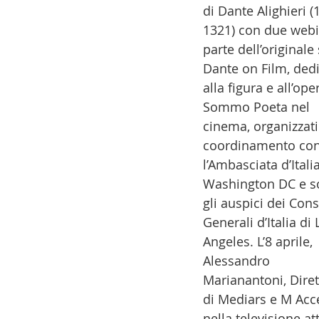
di Dante Alighieri (
14 - IIC IST. ITALIANO CU
1321) con due webi
parte dell’originale 
Dante on Film, dedi
17 - ASSOCIAZIONI
18
alla figura e all’ope
Sommo Poeta nel 
cinema, organizzati
20 - AMERICA
21 - 
coordinamento con
l’Ambasciata d’Italia
Washington DC e so
24 - ASIA
25 - OCEAN
gli auspici dei Cons
Generali d’Italia di 
Angeles. L’8 aprile, 
30 - LAVORO
31 - IC
Alessandro 
Marianantoni, Diret
di Mediars e M Accel
nella televisione at