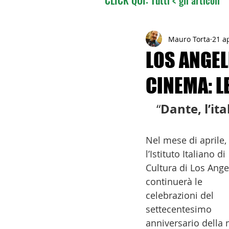
02 - TURISMO DELLE RADI
Mauro Torta
21 a
LOS ANGEL
CINEMA: LE
04 - ITALIANI ALL'ESTERO
Dante, l’it
“
06 - ITALIANI ALL'ESTERO 
Nel mese di aprile, 
l’Istituto Italiano di 
08 - ITALIANI IN OCEANIA
Cultura di Los Ange
continuerà le 
celebrazioni del 
11 - ITALIANI ALL'ESTERO
settecentesimo 
anniversario della 