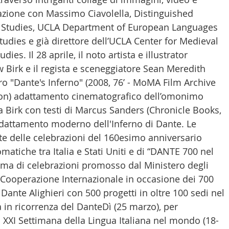
azione con Massimo Ciavolella, Distinguished 
an Studies, UCLA Department of European Languages 
tudies e già direttore dell’UCLA Center for Medieval 
es. Il 28 aprile, il noto artista e illustrator 
Birk e il regista e sceneggiatore Sean Meredith 
ro "Dante's Inferno" (2008, 76’ - MoMA Film Archive 
on) adattamento cinematografico dell’omonimo 
a Birk con testi di Marcus Sanders (Chronicle Books, 
adattamento moderno dell'Inferno di Dante. Le 
rte delle celebrazioni del 160esimo anniversario 
omatiche tra Italia e Stati Uniti e di “DANTE 700 nel 
ma di celebrazioni promosso dal Ministero degli 
la Cooperazione Internazionale in occasione dei 700 
Dante Alighieri con 500 progetti in oltre 100 sedi nel 
 in ricorrenza del DanteDì (25 marzo), per 
a XXI Settimana della Lingua Italiana nel mondo (18-