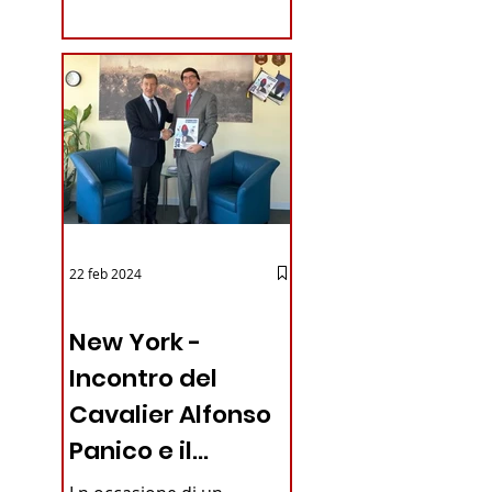
coraggioso che ha...
22 feb 2024
03 - ITALIANI ALL'ESTERO
New York -
Incontro del
Cavalier Alfonso
Panico e il
Generale dei