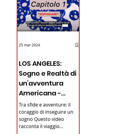
25 mar 2024
12 - IESTV.TV WEB TV
LOS ANGELES:
Sogno e Realtà di
un'avventura
Americana -
VIDEO
Tra sfide e avventure: il
coraggio di inseguire un
sogno Questo video
iano in
racconta il viaggio
straordinario di un giovane