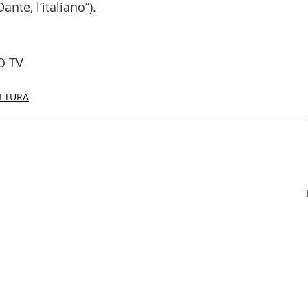
nte, l’italiano”). 
O TV
CULTURA