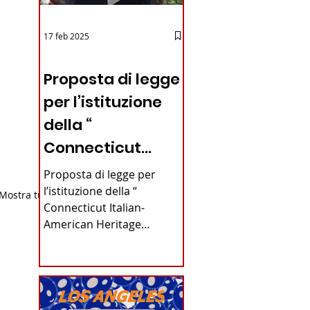
17 feb 2025
12 - IESTV.TV WEB TV
Proposta di legge
per l’istituzione
della “
Connecticut
Italian-American
Proposta di legge per
Heritage
l’istituzione della “
Mostra tutti
Connecticut Italian-
Commission”
American Heritage
nello stato del
Commission” nello stato
del Connecticut Di
Connecticut
Alfonso...