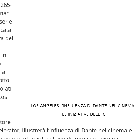
1265-
LTURA
15 - AMBASCIATE CONSOLATI
16 - FARNES
nar 
serie 
cata 
 - MAPPE ITALIANI ALL'ESTERO
19 - EUROPA
ra del 
 in 
AMERICA-CENTRO
22 - AMERICA DEL SUD
23 - AFR
 
 a 
tto 
IA
26 - POLITICA
28 - PAPPAMONDO.TV
olati 
Los 
LOS ANGELES L’INFLUENZA DI DANTE NEL CINEMA: 
E ISTITUTO COMMERCIO ESTERO
32 - MADE IN ITALY
LE INIZIATIVE DELL’IIC
tore 
erator, illustrerà l’influenza di Dante nel cinema e 
traverso intriganti collage di immagini, video e 