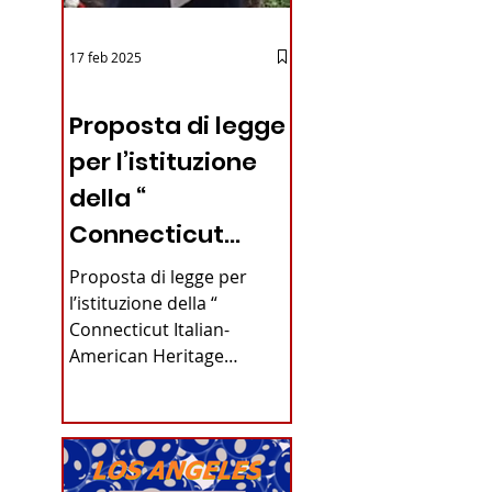
17 feb 2025
12 - IESTV.TV WEB TV
Proposta di legge
per l’istituzione
della “
Connecticut
Italian-American
Proposta di legge per
Heritage
l’istituzione della “
Connecticut Italian-
Commission”
American Heritage
nello stato del
Commission” nello stato
del Connecticut Di
Connecticut
Alfonso...