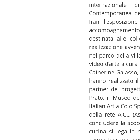
internazionale p
Contemporanea del
Iran, l'esposizion
accompagnamento 
destinata alle co
realizzazione avvenu
nel parco della vil
video d’arte a cura 
Catherine Galasso, g
hanno realizzato il
partner del progett
Prato, il Museo de
Italian Art a Cold S
della rete AICC (As
concludere la scope
cucina si lega in m
zuppa toscana, vien