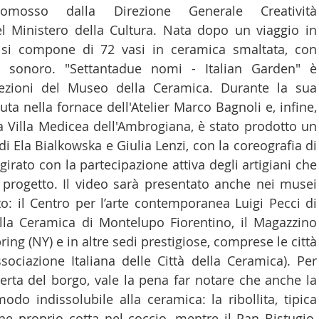
romosso dalla Direzione Generale Creatività 
 Ministero della Cultura. Nata dopo un viaggio in 
e si compone di 72 vasi in ceramica smaltata, con 
sonoro. "Settantadue nomi - Italian Garden" è 
llezioni del Museo della Ceramica. Durante la sua 
ta nella fornace dell'Atelier Marco Bagnoli e, infine, 
la Villa Medicea dell'Ambrogiana, è stato prodotto un 
di Ela Bialkowska e Giulia Lenzi, con la coreografia di 
irato con la partecipazione attiva degli artigiani che 
 progetto. Il video sarà presentato anche nei musei 
o: il Centro per l’arte contemporanea Luigi Pecci di 
lla Ceramica di Montelupo Fiorentino, il Magazzino 
pring (NY) e in altre sedi prestigiose, comprese le città 
sociazione Italiana delle Città della Ceramica). Per 
rta del borgo, vale la pena far notare che anche la 
odo indissolubile alla ceramica: la ribollita, tipica 
e proprio cotta nel coccio, mentre il Pan Bistugio, 