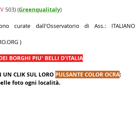
TV
 503) (
Greenqualitaly
)
no curate dall'Osservatorio di Ass.: ITALIANO 
RO.ORG
)  
DEI BORGHI PIU' BELLI D'ITALIA
 UN CLIK SUL LORO 
PULSANTE COLOR OCRA
:
elle foto ogni località.
ndire la MAPPA QUI