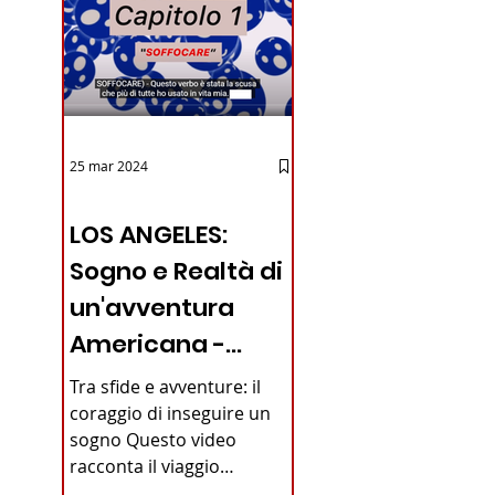
25 mar 2024
12 - IESTV.TV WEB TV
LOS ANGELES:
Sogno e Realtà di
un'avventura
Americana -
VIDEO
Tra sfide e avventure: il
coraggio di inseguire un
sogno Questo video
racconta il viaggio
straordinario di un giovane