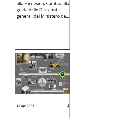
alla Farnesina. Cambio alla
INA
guida delle Direzioni
generali del Ministero degli
Affari Esteri e della
Cooperazione
Internazionale . Il Consiglio
dei Ministri di ieri ha infatti
deliberato le nomine
ICA
proposte dal ministro
Antonio Tajani . NUOVA
DIREZIONE GENERALE
DELLA FARNESINA
14 apr 2025
12 - IESTV.TV WEB TV