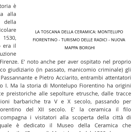
oria è 
LTURA
15 - AMBASCIATE CONSOLATI
16 - FARNES
a alla 
ella 
colare 
 - MAPPE ITALIANI ALL'ESTERO
19 - EUROPA
LA TOSCANA DELLA CERAMICA: MONTELUPO 
1530, 
FIORENTINO - TURISMO DELLE RADICI - NUOVA 
era il 
MAPPA BORGHI
zione 
AMERICA-CENTRO
22 - AMERICA DEL SUD
23 - AFR
Firenze. E' noto anche per aver ospitato nel proprio 
co giudiziario (in passato, manicomio criminale) gli 
Passannante e Pietro Acciarito, entrambi attentatori 
IA
26 - POLITICA
28 - PAPPAMONDO.TV
o I. Ma la storia di Montelupo Fiorentino ha origini 
ce preistoriche alle sepolture etrusche, dalle tracce 
ioni barbariche tra V e X secolo, passando per 
E ISTITUTO COMMERCIO ESTERO
32 - MADE IN ITALY
iorentino del XII secolo. E' la ceramica il filo 
ompagna i visitatori alla scoperta della città di 
quale è dedicato il Museo della Ceramica che 