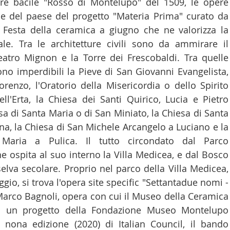
bre bacile "Rosso di Montelupo" del 1509, le opere 
de del paese del progetto "Materia Prima" curato da 
 Festa della ceramica a giugno che ne valorizza la 
ale. Tra le architetture civili sono da ammirare il 
eatro Mignon e la Torre dei Frescobaldi. Tra quelle 
sono imperdibili la Pieve di San Giovanni Evangelista, 
orenzo, l'Oratorio della Misericordia o dello Spirito 
ell'Erta, la Chiesa dei Santi Quirico, Lucia e Pietro 
sa di Santa Maria o di San Miniato, la Chiesa di Santa 
, la Chiesa di San Michele Arcangelo a Luciano e la 
Maria a Pulica. Il tutto circondato dal Parco 
e ospita al suo interno la Villa Medicea, e dal Bosco 
elva secolare. Proprio nel parco della Villa Medicea, 
io, si trova l'opera site specific "Settantadue nomi - 
Marco Bagnoli, opera con cui il Museo della Ceramica 
n un progetto della Fondazione Museo Montelupo 
 nona edizione (2020) di Italian Council, il bando 