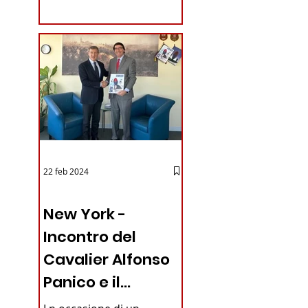
coraggioso che ha...
22 feb 2024
03 - ITALIANI ALL'ESTERO
New York -
Incontro del
Cavalier Alfonso
Panico e il
Generale dei