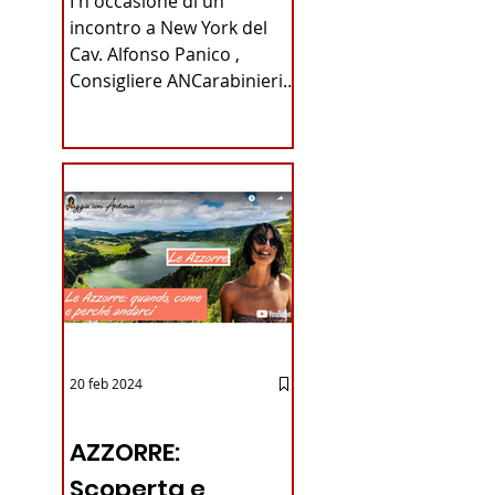
I n occasione di un
Carabinieri
incontro a New York del
Cav. Alfonso Panico ,
Fabrizio Parrulli
Consigliere ANCarabinieri
Sezione di New York, ex
Console del...
20 feb 2024
12 - IESTV.TV WEB TV
AZZORRE:
Scoperta e