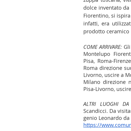
dolce inventato da 
Fiorentino, si ispir
infatti, era utilizz
prodotto ceramico c
COME ARRIVARE:
 Gl
Montelupo Fiorent
Pisa, Roma-Firenz
Roma direzione sud,
Livorno, uscire a 
Milano direzione n
Pisa-Livorno, uscir
ALTRI LUOGHI DA 
Scandicci. Da visita
genio Leonardo da 
https://www.comune