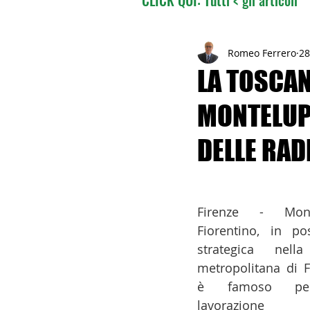
02 - TURISMO DELLE RADI
Romeo Ferrero
28
LA TOSCAN
MONTELUP
04 - ITALIANI ALL'ESTERO
DELLE RAD
06 - ITALIANI ALL'ESTERO 
Firenze - Mont
08 - ITALIANI IN OCEANIA
Fiorentino, in pos
strategica nella 
metropolitana di Fi
11 - ITALIANI ALL'ESTERO
è famoso pe
lavorazione d