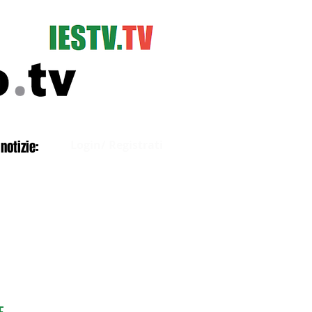
Accedi
notizie:
Login/ Registrati
E