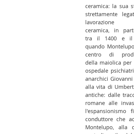
ceramica: la sua st
14 - IIC IST. ITALIANO CU
strettamente legat
lavorazione d
ceramica, in parti
17 - ASSOCIAZIONI
18
tra il 1400 e il 
quando Montelupo 
centro di produ
20 - AMERICA
21 - 
della maiolica per 
ospedale psichiatri
anarchici Giovanni 
24 - ASIA
25 - OCEAN
alla vita di Umbert
antiche: dalle trac
romane alle invas
30 - LAVORO
31 - IC
l'espansionismo f
conduttore che acc
Montelupo, alla 