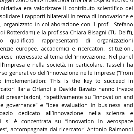
organizzato dall’Ambasciata d’Italia a L’Aja lo scorso 4 
iziativa era valorizzare il contributo scientifico del 
LTURA
15 - AMBASCIATE CONSOLATI
16 - FARNES
olidare i rapporti bilaterali in tema di innovazione e 
o, organizzato in collaborazione con il prof.  Stefano 
 di Rotterdam) e la prof.ssa Chiara Bisagni (TU Delft), 
 - MAPPE ITALIANI ALL'ESTERO
19 - EUROPA
o qualificati rappresentanti di organizzazioni 
enzie europee, accademici e ricercatori, istituzioni, 
AMERICA-CENTRO
22 - AMERICA DEL SUD
23 - AFR
ese interessate al tema dell’innovazione. Nel panel 
l’impresa e nella società, in particolare, Tasselli ha 
rso generativo dell’innovazione nelle imprese (“From 
IA
26 - POLITICA
28 - PAPPAMONDO.TV
o implementation: This is the key to succeed in 
ercatori Ilaria Orlandi e Davide Bavato hanno invece 
ti presentazioni, rispettivamente su “Innovation and 
E ISTITUTO COMMERCIO ESTERO
32 - MADE IN ITALY
te governance” e “Idea evaluation in business and 
pazio dedicato all’innovazione nella scienza e 
ni si è concentrata su “Innovation in aerospace 
es”, accompagnata dai ricercatori Antonio Raimondi 