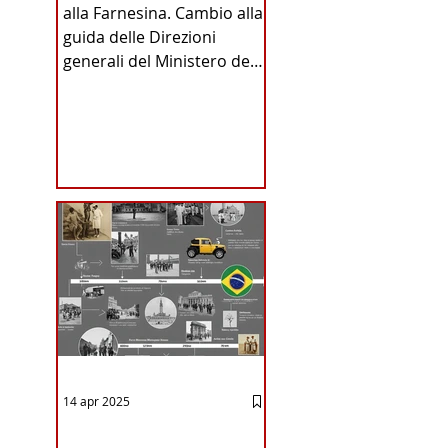
alla Farnesina. Cambio alla
INA
guida delle Direzioni
generali del Ministero degli
Affari Esteri e della
Cooperazione
Internazionale . Il Consiglio
dei Ministri di ieri ha infatti
deliberato le nomine
ICA
proposte dal ministro
Antonio Tajani . NUOVA
DIREZIONE GENERALE
DELLA FARNESINA
14 apr 2025
12 - IESTV.TV WEB TV