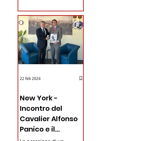
coraggioso che ha...
22 feb 2024
03 - ITALIANI ALL'ESTERO
New York -
Incontro del
Cavalier Alfonso
Panico e il
Generale dei