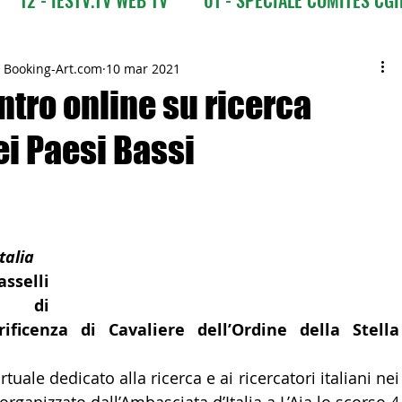
CI
03 - ITALIANI ALL'ESTERO
03 bis - Giro del M
- Booking-Art.com
10 mar 2021
ontro online su ricerca
ei Paesi Bassi
 Europa
05 - ITALIANI ALL'ESTERO Africa
Asia
07 - ITALIANI ALL'ESTERO Australia
talia
sselli 
09 - ITALIANI ALL'ESTERO Nord Amer
 di 
ificenza di Cavaliere dell’Ordine della Stella 
 Sud Amer
13 - ISTITUZIONI
tuale dedicato alla ricerca e ai ricercatori italiani nei 