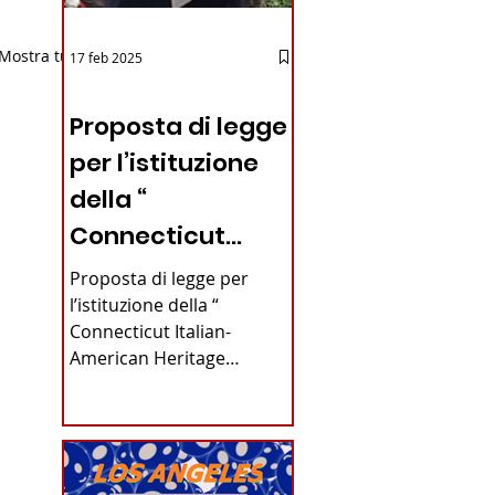
Mostra tutti
17 feb 2025
12 - IESTV.TV WEB TV
Proposta di legge
per l’istituzione
della “
Connecticut
Italian-American
Proposta di legge per
Heritage
l’istituzione della “
Connecticut Italian-
Commission”
American Heritage
nello stato del
Commission” nello stato
del Connecticut Di
Connecticut
Alfonso...