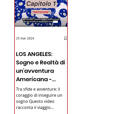
25 mar 2024
12 - IESTV.TV WEB TV
LOS ANGELES:
Sogno e Realtà di
un'avventura
Americana -
VIDEO
Tra sfide e avventure: il
coraggio di inseguire un
sogno Questo video
racconta il viaggio
straordinario di un giovane