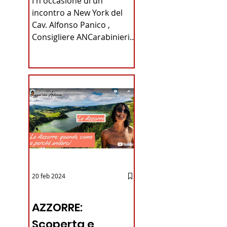
I n occasione di un
Carabinieri
incontro a New York del
Cav. Alfonso Panico ,
Fabrizio Parrulli
Consigliere ANCarabinieri
Sezione di New York, ex
Console del...
20 feb 2024
12 - IESTV.TV WEB TV
AZZORRE:
Scoperta e