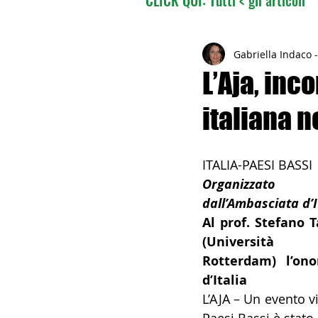
02 - TURISMO DELLE RADI
Gabriella Indaco 
L’Aja, inc
italiana n
04 - ITALIANI ALL'ESTERO
ITALIA-PAESI BASSI
06 - ITALIANI ALL'ESTERO 
Organizzato 
dall’Ambasciata d’I
Al prof. Stefano Ta
08 - ITALIANI IN OCEANIA
(Università
Rotterdam) l’onor
d’Italia
11 - ITALIANI ALL'ESTERO
L’AJA – Un evento vir