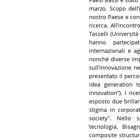
Paesi Bassi è stato 
marzo. Scopo dell’in
14 - IIC IST. ITALIANO CU
nostro Paese e cons
ricerca. All’incontr
Tasselli (Università
17 - ASSOCIAZIONI
18
hanno partecipat
internazionali e ag
20 - AMERICA
21 - 
nonché diverse impr
sull’innovazione nel
presentato il perco
24 - ASIA
25 - OCEAN
idea generation t
innovation”). I ric
esposto due brillan
30 - LAVORO
31 - IC
stigma in corpora
society”. Nello s
tecnologia, Bisag
composite structur