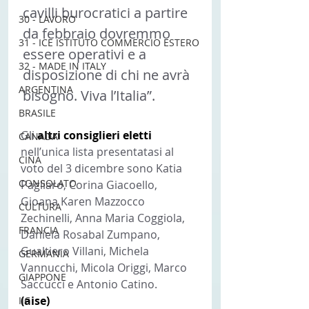
cavilli burocratici a partire 
30 - LAVORO
da febbraio dovremmo 
31 - ICE ISTITUTO COMMERCIO ESTERO
essere operativi e a 
32 - MADE IN ITALY
disposizione di chi ne avrà 
ARGENTINA
bisogno. Viva l’Italia”.
BRASILE
Gli 
altri consiglieri eletti 
CANADA
nell’unica lista presentatasi al 
CINA
voto del 3 dicembre sono Katia 
CONSOLATO
Pagliaro, Corina Giacoello, 
Gioana Karen Mazzocco 
CULTURA
Zechinelli, Anna Maria Coggiola, 
FRANCIA
Daniela Rosabal Zumpano, 
Gualtiero Villani, Michela 
GERMANIA
Vannucchi, Micola Origgi, Marco 
GIAPPONE
Saccucci e Antonio Catino. 
(aise) 
IIC