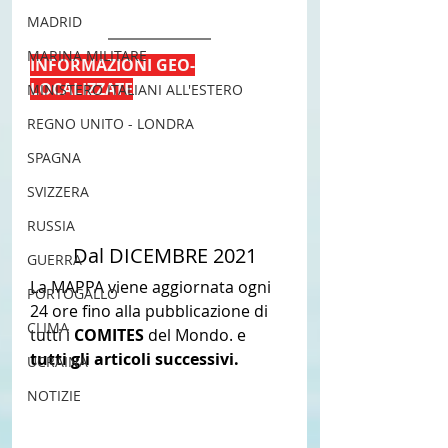
MADRID
MARINA MILITARE
INFORMAZIONI GEO-
LOCALIZZATE
MINISTERO ITALIANI ALL'ESTERO
REGNO UNITO - LONDRA
SPAGNA
SVIZZERA
RUSSIA
 	Dal DICEMBRE 2021
GUERRA
La MAPPA viene aggiornata ogni 
PORTOGALLO
24 ore fino alla pubblicazione di 
CLIMA
tutti i 
COMITES
 del Mondo. e 
tutti gli articoli successivi.
UCRAINA
NOTIZIE