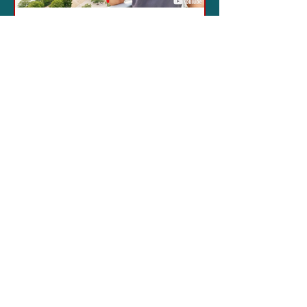
18 feb 2024
12 - IESTV.TV WEB TV
Da Sogni a Realtà: La
Sorprendente
Avventura Texana -
VIDEO
In questo video affascinante,
l'autore condivide il suo viaggio
inaspettato verso il cuore del Texas,
dimostrando come la vita possa...