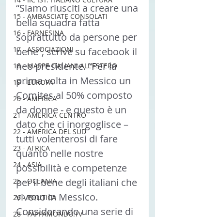
“Siamo riusciti a creare una 
15 - AMBASCIATE CONSOLATI
bella squadra fatta 
16 - FARNESINA
soprattutto da persone per 
17 - ASSOCIAZIONI
bene”, scrive su facebook il 
neo presidente. “Per la 
18 - MAPPE ITALIANI ALL'ESTERO
prima volta in Messico un 
19 - EUROPA
Comites al 50% composto 
20 - AMERICA
da donne - e questo è un 
21 - AMERICA-CENTRO
dato che ci inorgoglisce – 
22 - AMERICA DEL SUD
tutti volenterosi di fare 
23 - AFRICA
quanto nelle nostre 
24 - ASIA
possibilità e competenze 
per il bene degli italiani che 
25 - OCEANIA
vivono in Messico. 
26 - POLITICA
Considerando una serie di 
28 - PAPPAMONDO.TV