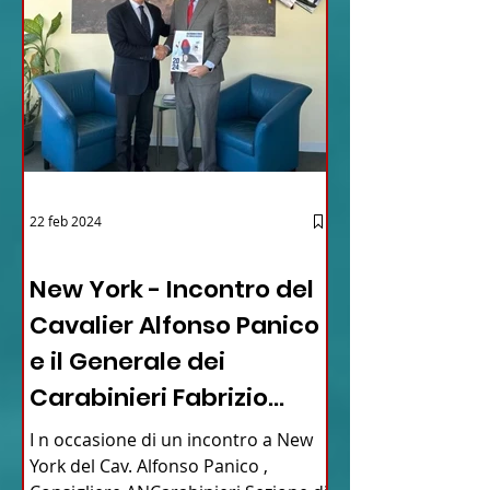
22 feb 2024
03 - ITALIANI ALL'ESTERO
New York - Incontro del
Cavalier Alfonso Panico
e il Generale dei
Carabinieri Fabrizio
Parrulli
I n occasione di un incontro a New
York del Cav. Alfonso Panico ,