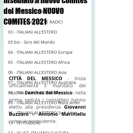
Insediato il nuovo Comites
12 - IESTV.TV WEB TV
del Messico NUOVO
01 - SPECIALE COMITES CGIE
COMITES 2021
02 - TURISMO DELLE RADICI
03 - ITALIANI ALL'ESTERO
03 bis - Giro del Mondo
04 - ITALIANI ALL'ESTERO Europa
05 - ITALIANI ALL'ESTERO Africa
06 - ITALIANI ALL'ESTERO Asia
CITTÀ DEL MESSICO 
- Inizia 
07 - ITALIANI ALL'ESTERO Australia
ufficialmente il mandato del 
nuovo 
Comites del Messico
: nella 
08 - ITALIANI IN OCEANIA
prima seduta i consiglieri hanno 
09 - ITALIANI ALL'ESTERO Nord Amer
eletto alla presidenza 
Giovanni 
11 - ITALIANI ALL'ESTERO Sud Amer
Buzzuro 
e 
Antonio Mariniello 
come vicepresidente.
13 - ISTITUZIONI
14 - IIC IST. ITALIANO CULTURA