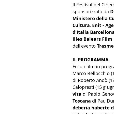
Il Festival del Cin
sponsorizzato da 
D
Ministero della C
Cultura
, 
Enit - Ag
d'Italia Barcellon
Illes Balears Film
dell'evento 
Trasme
IL PROGRAMMA.
Ecco i film in pro
Marco Bellocchio (1
di Roberto Andò (18
Calopresti (15 giugn
vita
 di Paolo Genov
Toscana
 di Pau Dur
deberia haberte d