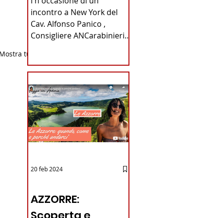
I n occasione di un
Carabinieri
incontro a New York del
Cav. Alfonso Panico ,
Fabrizio Parrulli
Consigliere ANCarabinieri
Sezione di New York, ex
Mostra tutti
Console del...
20 feb 2024
12 - IESTV.TV WEB TV
AZZORRE:
Scoperta e