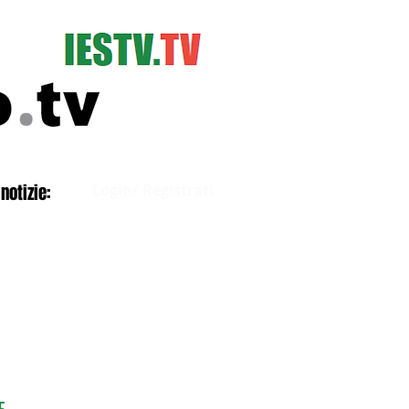
Accedi
notizie:
Login/ Registrati
E