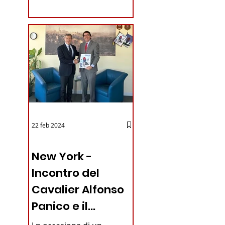
coraggioso che ha...
22 feb 2024
03 - ITALIANI ALL'ESTERO
New York -
Incontro del
Cavalier Alfonso
Panico e il
Generale dei