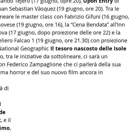
nando Tejero (17 giugno, opre 20), 
Upon Entry
 di 
uan Sebastian Vàsquez (19 giugno, ore 20). Tra le 
lineare le master class con Fabrizio Gifuni (16 giugno, 
ovese (19 giugno, ore 16), la “Cena Bendata” all’Inn 
a (17 giugno, dopo proiezione delle ore 22) e la 
liero Falcao 1 (19 giugno, ore 21.30) con proiezione 
ational Geographic 
Il tesoro nascosto delle Isole 
no, tra le iniziative da sottolineare, ci sarà un 
on Federico Zampaglione che ci parlerà della sua 
ema horror e del suo nuovo film ancora in 
à di 
l 
de 
R
, e il 
timo
, 