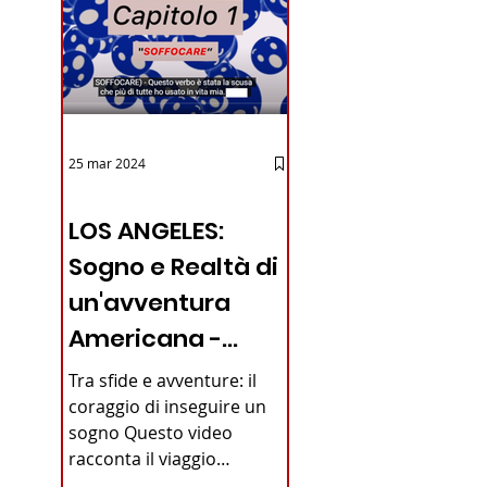
25 mar 2024
12 - IESTV.TV WEB TV
LOS ANGELES:
Sogno e Realtà di
un'avventura
Americana -
VIDEO
Tra sfide e avventure: il
coraggio di inseguire un
sogno Questo video
racconta il viaggio
straordinario di un giovane