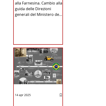
alla Farnesina. Cambio alla
INA
guida delle Direzioni
generali del Ministero degli
Affari Esteri e della
Cooperazione
Internazionale . Il Consiglio
dei Ministri di ieri ha infatti
deliberato le nomine
ICA
proposte dal ministro
Antonio Tajani . NUOVA
DIREZIONE GENERALE
DELLA FARNESINA
14 apr 2025
12 - IESTV.TV WEB TV