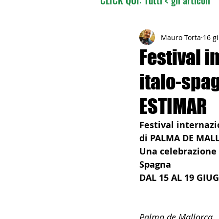
02 - TURISMO DELLE RADI
Mauro Torta
16 g
Festival 
italo-spa
04 - ITALIANI ALL'ESTERO
ESTIMAR
06 - ITALIANI ALL'ESTERO 
Festival internaz
di PALMA DE MAL
Una celebrazione d
08 - ITALIANI IN OCEANIA
Spagna
DAL 15 AL 19 GIU
11 - ITALIANI ALL'ESTERO
Palma de Mallorca, 