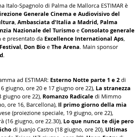
ema Italo-Spagnolo di Palma de Mallorca ESTIMAR è 
irezione Generale Cinema e Audiovisivo del 
ultura
, 
Ambasciata d'Italia a Madrid, Palma 
enzia Nazionale del Turismo
 e 
Consolato generale 
a
 e presentato da 
Excellence International Aps
, 
 Festival
, 
Don Bio
 e 
The Arena
. Main sponsor 
d
.
gramma ad ESTIMAR: 
Esterno Notte parte 1 e 2
 di 
6 giugno, ore 20 e 17 giugno ore 22), 
La stranezza
 giugno ore 22), 
Romanzo Radicale
 di Mimmo 
o, ore 16, Barcellona), 
Il primo giorno della mia 
ese (proiezione speciale, 19 giugno, ore 22), 
à (16 giugno, ore 22.30), 
Lo que nunca te dije pero 
icho
 di Juanjo Castro (18 giugno, ore 20), 
Ultimas 