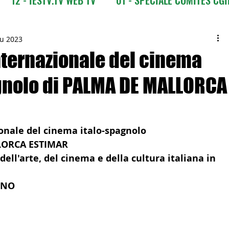
CI
03 - ITALIANI ALL'ESTERO
03 bis - Giro del M
iu 2023
internazionale del cinema
gnolo di PALMA DE MALLORCA
 Europa
05 - ITALIANI ALL'ESTERO Africa
Asia
07 - ITALIANI ALL'ESTERO Australia
ionale del cinema italo-spagnolo
LORCA ESTIMAR
ell'arte, del cinema e della cultura italiana in 
09 - ITALIANI ALL'ESTERO Nord Amer
GNO
 Sud Amer
13 - ISTITUZIONI