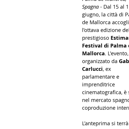
Spagna
 - Dal 15 al 1
14 - IIC IST. ITALIANO CU
giugno, la città di 
de Mallorca accogli
l’ottava edizione de
17 - ASSOCIAZIONI
18
prestigioso 
Estima
Festival di Palma 
Mallorca
. L'evento,
20 - AMERICA
21 - 
organizzato da 
Gab
Carlucci
, ex 
parlamentare e 
24 - ASIA
25 - OCEAN
imprenditrice 
cinematografica, è 
nel mercato spagno
30 - LAVORO
31 - IC
coproduzione inter
L’anteprima si terrà 