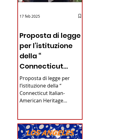
17 feb 2025
12 - IESTV.TV WEB TV
Proposta di legge
per l’istituzione
della “
Connecticut
Italian-American
Proposta di legge per
Heritage
l’istituzione della “
Connecticut Italian-
Commission”
American Heritage
nello stato del
Commission” nello stato
del Connecticut Di
Connecticut
Alfonso...