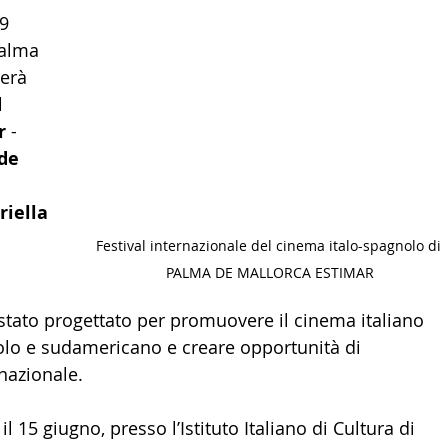
9 
LTURA
15 - AMBASCIATE CONSOLATI
16 - FARNES
Palma 
erà 
l 
 - MAPPE ITALIANI ALL'ESTERO
19 - EUROPA
r
 - 
de 
 
AMERICA-CENTRO
22 - AMERICA DEL SUD
23 - AFR
riella 
Festival internazionale del cinema italo-spagnolo di 
IA
26 - POLITICA
28 - PAPPAMONDO.TV
PALMA DE MALLORCA ESTIMAR
stato progettato per promuovere il cinema italiano 
lo e sudamericano e creare opportunità di 
E ISTITUTO COMMERCIO ESTERO
32 - MADE IN ITALY
nazionale. 
il 15 giugno, presso l’Istituto Italiano di Cultura di 