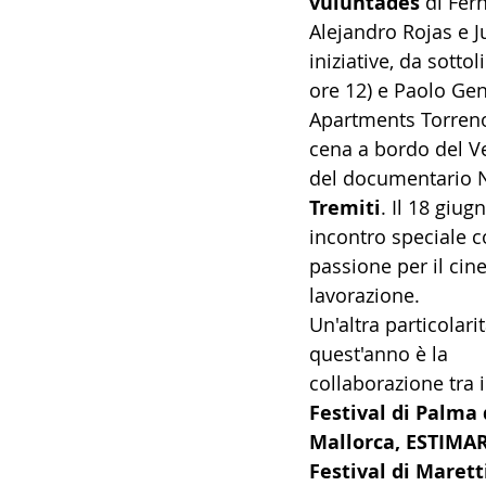
vuluntades
 di Fer
Alejandro Rojas e J
iniziative, da sotto
ore 12) e Paolo Gen
Apartments Torrenov
cena a bordo del Ve
del documentario N
Tremiti
. Il 18 giug
incontro speciale c
passione per il cin
lavorazione.
Un'altra particolarit
quest'anno è la 
collaborazione tra i
Festival di Palma 
Mallorca, ESTIMA
Festival di Maret