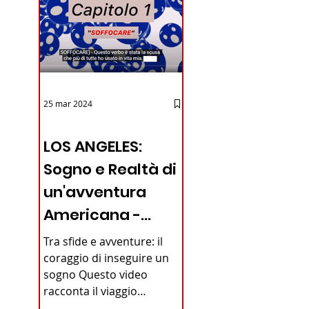
25 mar 2024
12 - IESTV.TV WEB TV
LOS ANGELES:
Sogno e Realtà di
un'avventura
Americana -
VIDEO
Tra sfide e avventure: il
coraggio di inseguire un
sogno Questo video
racconta il viaggio
straordinario di un giovane