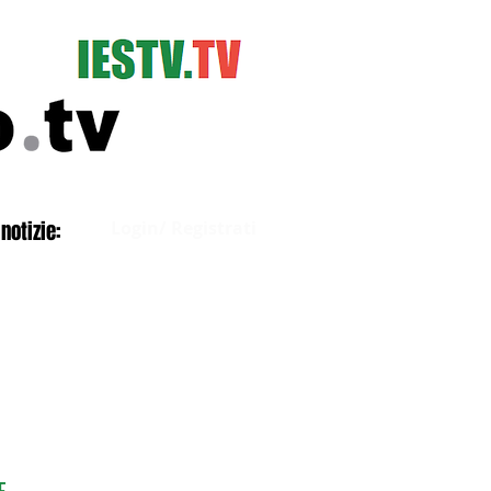
Accedi
notizie:
Login/ Registrati
E