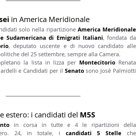
LTURA
15 - AMBASCIATE CONSOLATI
16 - FARNES
sei
 in America Meridionale
ndidati solo nella ripartizione 
America Mer
 - MAPPE ITALIANI ALL'ESTERO
19 - EUROPA
e Sudamericana di Emigrati Italiani
, fonda
rio
, deputato uscente e di nuovo candidato alle 
olitiche del 25 settembre, sempre alla Camera.
AMERICA-CENTRO
22 - AMERICA DEL SUD
23 - AFR
letano la lista in lizza per 
Montecitorio 
Renata 
rdelli e Candidati per il 
Senato 
sono Josè Palmiotti 
IA
26 - POLITICA
28 - PAPPAMONDO.TV
E ISTITUTO COMMERCIO ESTERO
32 - MADE IN ITALY
M5S
e estero: i candidati del 
nto 
in corsa in tutte e 4 le ripartizioni della 
tero. 24, in totale, i 
candidati 5 Stelle 
che 