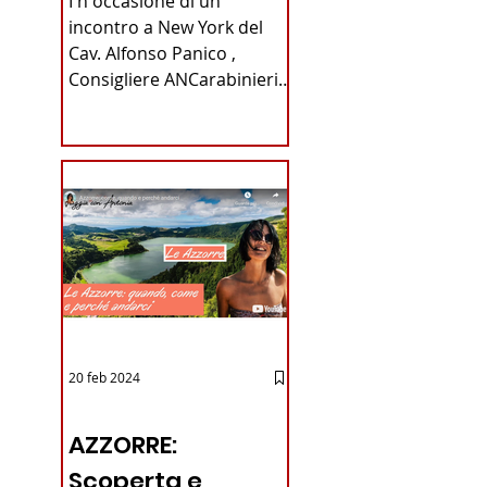
I n occasione di un
Carabinieri
incontro a New York del
Cav. Alfonso Panico ,
Fabrizio Parrulli
Consigliere ANCarabinieri
Sezione di New York, ex
Console del...
20 feb 2024
12 - IESTV.TV WEB TV
AZZORRE:
Scoperta e