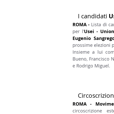
14 - IIC IST. ITALIANO CU
U
I candidati 
ROMA - 
Lista di ca
17 - ASSOCIAZIONI
18
per l’
Usei - Union
Eugenio Sangrego
prossime elezioni p
20 - AMERICA
21 - 
Insieme a lui comp
Bueno, Francisco Na
e Rodrigo Miguel.
24 - ASIA
25 - OCEAN
30 - LAVORO
31 - IC
Circoscrizion
ROMA - Movime
circoscrizione es