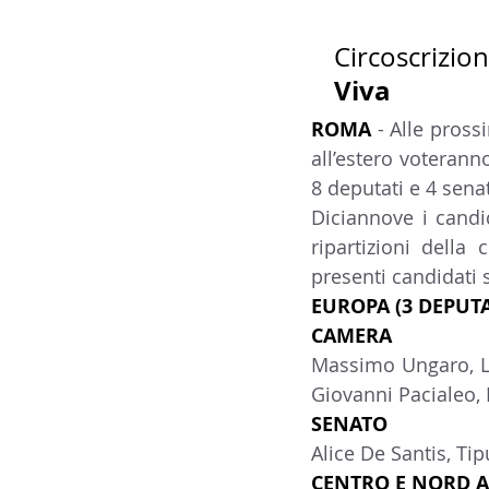
Circoscrizion
Viva
ROMA 
- Alle pross
all’estero voterann
8 deputati e 4 sena
Diciannove i candid
ripartizioni della
presenti candidati s
EUROPA (3 DEPUTA
CAMERA
Massimo Ungaro, La
Giovanni Pacialeo,
SENATO
Alice De Santis, Ti
CENTRO E NORD AM