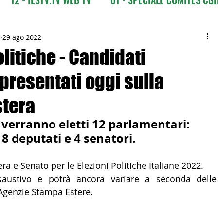
CI
03 - ITALIANI ALL'ESTERO
03 bis - Giro del M
o
29 ago 2022
olitiche - Candidati
 presentati oggi sulla
 Europa
05 - ITALIANI ALL'ESTERO Africa
tera
Asia
07 - ITALIANI ALL'ESTERO Australia
o verranno eletti 12 parlamentari: 
8 deputati e 4 senatori.
09 - ITALIANI ALL'ESTERO Nord Amer
ra e Senato per le Elezioni Politiche Italiane 2022.
austivo e potrà ancora variare a seconda delle 
Agenzie Stampa Estere. 
 Sud Amer
13 - ISTITUZIONI