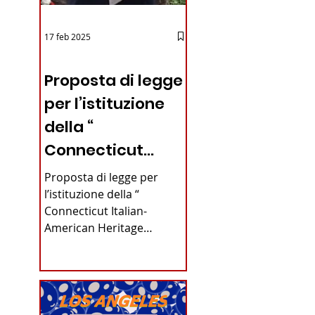
17 feb 2025
12 - IESTV.TV WEB TV
Proposta di legge
per l’istituzione
della “
Connecticut
Italian-American
Proposta di legge per
Heritage
l’istituzione della “
Connecticut Italian-
Commission”
American Heritage
nello stato del
Commission” nello stato
del Connecticut Di
Connecticut
Alfonso...