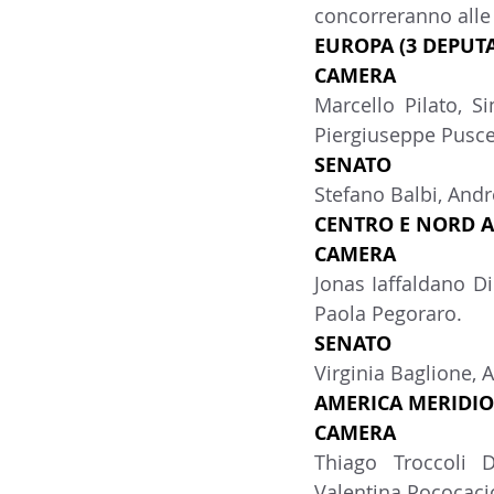
concorreranno alle
EUROPA (3 DEPUTAT
CAMERA
Marcello Pilato, Si
Piergiuseppe Pusce
SENATO
Stefano Balbi, Andr
CENTRO E NORD AM
CAMERA
Jonas Iaffaldano Di
Paola Pegoraro.
SENATO
Virginia Baglione, 
AMERICA MERIDION
CAMERA
Thiago Troccoli D
Valentina Pococaci