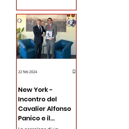
coraggioso che ha...
22 feb 2024
03 - ITALIANI ALL'ESTERO
New York -
Incontro del
Cavalier Alfonso
Panico e il
Generale dei