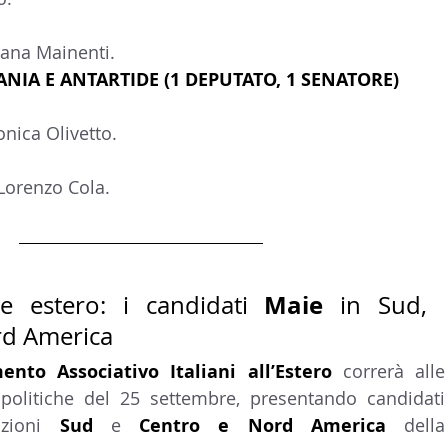
vana Mainenti.
EANIA E ANTARTIDE (1 DEPUTATO, 1 SENATORE)
nica Olivetto.
 Lorenzo Cola.
Maie
ne estero: i candidati 
 in Sud, 
rd America
nto Associativo Italiani all’Estero 
correrà alle 
politiche del 25 settembre, presentando candidati 
izioni 
Sud 
e 
Centro e Nord America 
della 