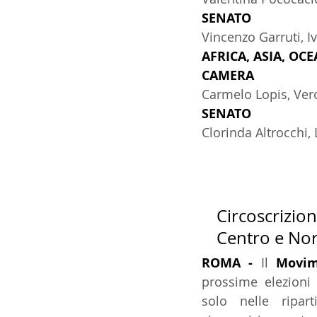
SENATO
Vincenzo Garruti, I
AFRICA, ASIA, OC
CAMERA
Carmelo Lopis, Vero
SENATO
Clorinda Altrocchi,
Circoscrizio
Centro e No
ROMA - 
Il 
Movime
prossime elezioni 
solo nelle ripart