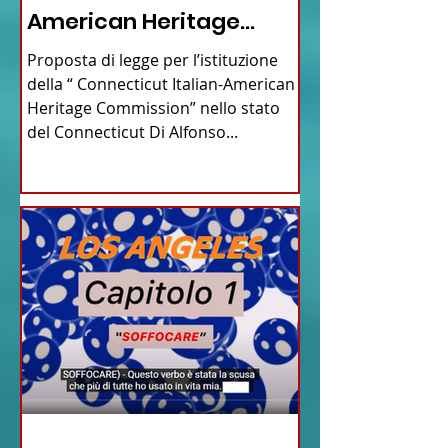
American Heritage
Commission” nello stato
Proposta di legge per l’istituzione
del Connecticut
della “ Connecticut Italian-American
Heritage Commission” nello stato
del Connecticut Di Alfonso...