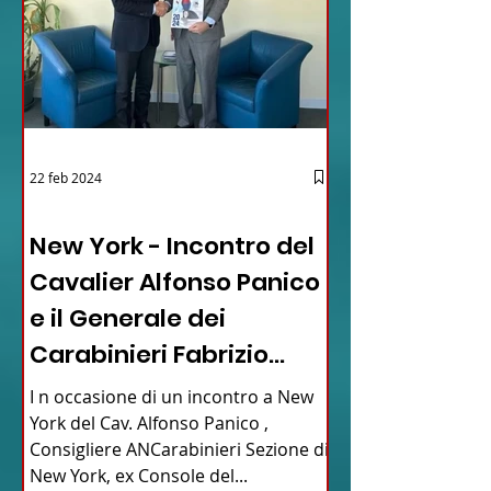
22 feb 2024
03 - ITALIANI ALL'ESTERO
New York - Incontro del
Cavalier Alfonso Panico
e il Generale dei
Carabinieri Fabrizio
Parrulli
I n occasione di un incontro a New
York del Cav. Alfonso Panico ,
Consigliere ANCarabinieri Sezione di
New York, ex Console del...