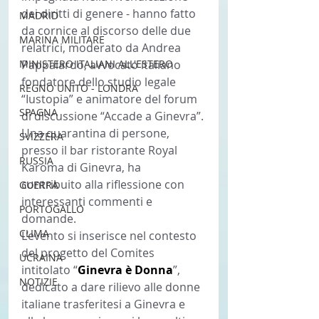
dei diritti di genere - hanno fatto 
MADRID
da cornice al discorso delle due 
MARINA MILITARE
relatrici, moderato da Andrea 
MINISTERO ITALIANI ALL'ESTERO
Pappalardo, avvocato italiano 
fondatore dello studio legale 
REGNO UNITO - LONDRA
“Iustopia” e animatore del forum 
SPAGNA
di discussione “Accade a Ginevra”.
Una quarantina di persone, 
SVIZZERA
presso il bar ristorante Royal 
RUSSIA
Karoma di Ginevra, ha 
contribuito alla riflessione con 
GUERRA
interessanti commenti e 
PORTOGALLO
domande.
CLIMA
L’evento si inserisce nel contesto 
del progetto del Comites 
UCRAINA
intitolato “
Ginevra è Donna
”, 
NOTIZIE
dedicato a dare rilievo alle donne 
italiane trasferitesi a Ginevra e 