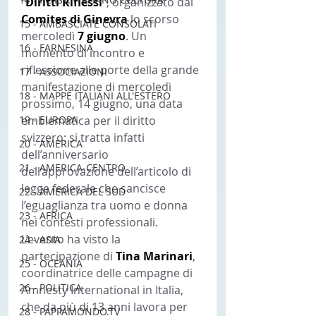
“
Diritti Riflessi
”, organizzato dal 
Comites di Ginevra 
lo scorso 
15 - AMBASCIATE CONSOLATI
mercoledì 
7 giugno
. Un 
16 - FARNESINA
momento di incontro e 
riflessione alle porte della grande 
17 - ASSOCIAZIONI
manifestazione di mercoledì 
18 - MAPPE ITALIANI ALL'ESTERO
prossimo, 14 giugno, una data 
19 - EUROPA
emblematica per il diritto 
svizzero: si tratta infatti 
20 - AMERICA
dell’anniversario 
21 - AMERICA-CENTRO
dell’approvazione dell’articolo di 
legge federale che sancisce 
22 - AMERICA DEL SUD
l’eguaglianza tra uomo e donna 
23 - AFRICA
nei contesti professionali.
L’evento ha visto la 
24 - ASIA
partecipazione di 
Tina Marinari
, 
25 - OCEANIA
coordinatrice delle campagne di 
26 - POLITICA
Amnesty International in Italia, 
che da più di 13 anni lavora per 
28 - PAPPAMONDO.TV