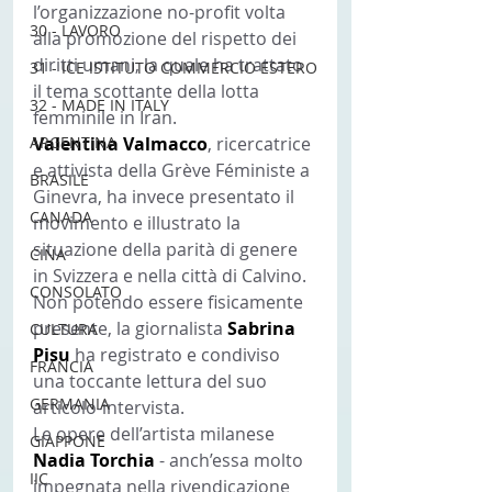
l’organizzazione no-profit volta 
30 - LAVORO
alla promozione del rispetto dei 
diritti umani, la quale ha trattato 
31 - ICE ISTITUTO COMMERCIO ESTERO
il tema scottante della lotta 
32 - MADE IN ITALY
femminile in Iran.
ARGENTINA
Valentina Valmacco
, ricercatrice 
e attivista della Grève Féministe a 
BRASILE
Ginevra, ha invece presentato il 
CANADA
movimento e illustrato la 
situazione della parità di genere 
CINA
in Svizzera e nella città di Calvino.
CONSOLATO
Non potendo essere fisicamente 
presente, la giornalista 
Sabrina 
CULTURA
Pisu 
ha registrato e condiviso 
FRANCIA
una toccante lettura del suo 
GERMANIA
articolo-intervista.
Le opere dell’artista milanese 
GIAPPONE
Nadia Torchia 
- anch’essa molto 
IIC
impegnata nella rivendicazione 