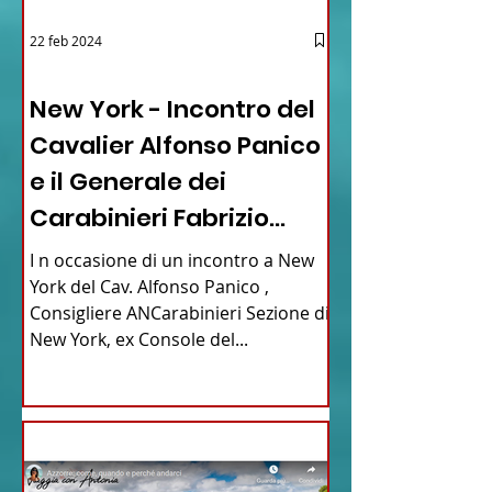
22 feb 2024
03 - ITALIANI ALL'ESTERO
New York - Incontro del
Cavalier Alfonso Panico
e il Generale dei
Carabinieri Fabrizio
Parrulli
I n occasione di un incontro a New
York del Cav. Alfonso Panico ,
Consigliere ANCarabinieri Sezione di
New York, ex Console del...