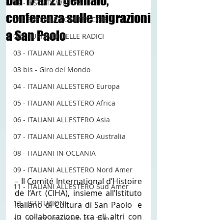
Dal 17 al 21 gennaio,
12 - IESTV.TV WEB TV
conferenza sulle migrazioni
01 - SPECIALE COMITES CGIE
a San Paolo
02 - TURISMO DELLE RADICI
03 - ITALIANI ALL'ESTERO
03 bis - Giro del Mondo
04 - ITALIANI ALL'ESTERO Europa
05 - ITALIANI ALL'ESTERO Africa
06 - ITALIANI ALL'ESTERO Asia
07 - ITALIANI ALL'ESTERO Australia
08 - ITALIANI IN OCEANIA
09 - ITALIANI ALL'ESTERO Nord Amer
– Il Comité International d’Histoire 
11 - ITALIANI ALL'ESTERO Sud Amer
de l’Art (CIHA), insieme all’Istituto 
13 - ISTITUZIONI
Italiano di Cultura di San Paolo  e 
in collaborazione tra gli altri con 
14 - IIC IST. ITALIANO CULTURA