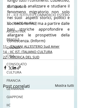
lungo tutti i continenti. L’obiettivo, 
dunque, è analizzare e studiare il 
30 - LAVORO
fenomeno migratorio non solo 
31 - ICE ISTITUTO COMMERCIO ESTERO
nei suoi  aspetti storici, politici e 
socioeconomici, ma a partire dalle 
32 - MADE IN ITALY
basi storiche approfondire e 
ARGENTINA
allargare le prospettive della 
BRASILE
conoscenza. (Inform)
11 - ITALIANI ALL'ESTERO Sud Amer
CANADA
14 - IIC IST. ITALIANO CULTURA
CINA
22 - AMERICA DEL SUD
CONSOLATO
CULTURA
FRANCIA
Post correlati
Mostra tutti
GERMANIA
GIAPPONE
IIC