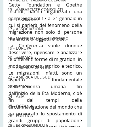
Getty Foundation e Goethe 
15 - AMBASCIATE CONSOLATI
Institut, hanno organizzato una 
conferenza dal 17 al 21 gennaio in 
16 - FARNESINA
cui si parlerà del fenomeno della 
17 - ASSOCIAZIONI
migrazione non solo di persone 
ma anche di oggetti e idee.
18 - MAPPE ITALIANI ALL'ESTERO
La Conferenza vuole dunque 
19 - EUROPA
descrivere, ripensare e analizzare 
20 - AMERICA
le differenti forme di migrazioni in 
modo concreto, storico e teorico. 
21 - AMERICA-CENTRO
Le migrazioni, infatti, sono un 
22 - AMERICA DEL SUD
aspetto fondamentale 
dell’esperienza umana fin 
23 - AFRICA
dall’inizio della Età Moderna, cioè 
24 - ASIA
fin dai tempi della 
25 - OCEANIA
circumnavigazione del mondo che 
ha provocato lo spostamento di 
26 - POLITICA
grandi gruppi di popolazione 
28 - PAPPAMONDO.TV