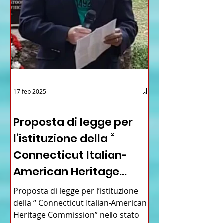
17 feb 2025
12 - IESTV.TV WEB TV
Proposta di legge per
l’istituzione della “
Connecticut Italian-
American Heritage
Commission” nello stato
Proposta di legge per l’istituzione
del Connecticut
della “ Connecticut Italian-American
Heritage Commission” nello stato