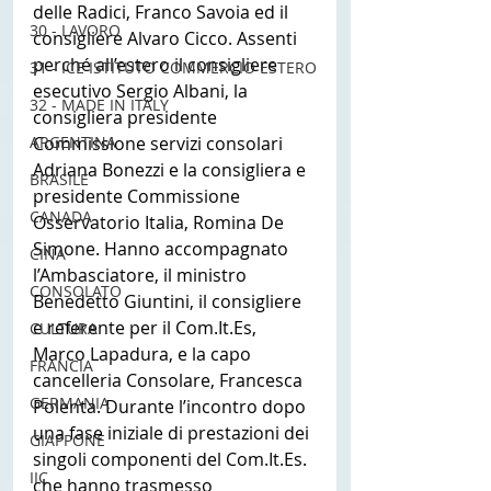
delle Radici, Franco Savoia ed il 
30 - LAVORO
consigliere Alvaro Cicco. Assenti 
perché all’estero il consigliere 
31 - ICE ISTITUTO COMMERCIO ESTERO
esecutivo Sergio Albani, la 
32 - MADE IN ITALY
consigliera presidente 
ARGENTINA
Commissione servizi consolari 
Adriana Bonezzi e la consigliera e 
BRASILE
presidente Commissione 
CANADA
Osservatorio Italia, Romina De 
Simone. Hanno accompagnato 
CINA
l’Ambasciatore, il ministro 
CONSOLATO
Benedetto Giuntini, il consigliere 
e referente per il Com.It.Es, 
CULTURA
Marco Lapadura, e la capo 
FRANCIA
cancelleria Consolare, Francesca 
GERMANIA
Polenta. Durante l’incontro dopo 
una fase iniziale di prestazioni dei 
GIAPPONE
singoli componenti del Com.It.Es. 
IIC
che hanno trasmesso 