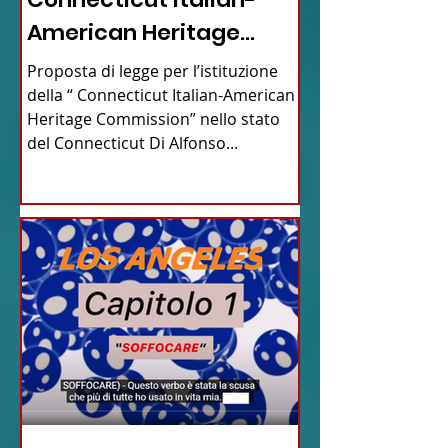
American Heritage
Commission” nello stato
Proposta di legge per l’istituzione
del Connecticut
della “ Connecticut Italian-American
Heritage Commission” nello stato
del Connecticut Di Alfonso...