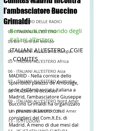
Comites Madrid incontra
12 - IESTV.TV WEB TV
l’ambasciatore Buccino
01 - SPECIALE COMITES CGIE
Grimaldi
02 - TURISMO DELLE RADICI
Benvenuti nel mondo degli 
03 - ITALIANI ALL'ESTERO
italiani all'estero.
03 bis - Giro del Mondo
ITALIANI ALL’ESTERO - CGIE 
04 - ITALIANI ALL'ESTERO Europa
- COMITES
05 - ITALIANI ALL'ESTERO Africa
06 - ITALIANI ALL'ESTERO Asia
MADRID - Nella cornice dello 
07 - ITALIANI ALL'ESTERO Australia
splendido palazzo de Amboage, 
sede dell’Ambasciata italiana a 
08 - ITALIANI IN OCEANIA
Madrid, l’ambasciatore Giuseppe 
09 - ITALIANI ALL'ESTERO Nord Amer
Buccino Grimaldi ha organizzato 
un pranzo di lavoro con i 
11 - ITALIANI ALL'ESTERO Sud Amer
consiglieri del Com.It.Es. di 
13 - ISTITUZIONI
Madrid. A meno di due mesi dal 
14 - IIC IST. ITALIANO CULTURA