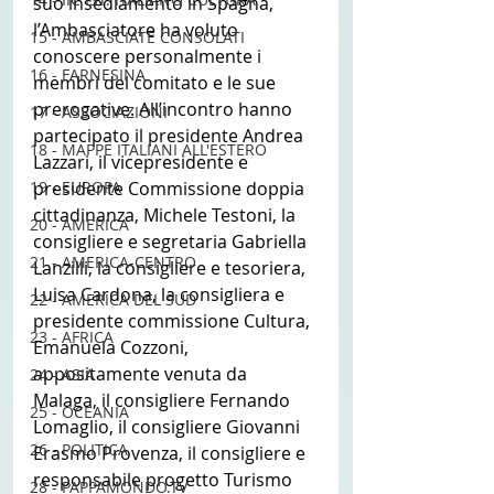
suo insediamento in Spagna, 
l’Ambasciatore ha voluto 
15 - AMBASCIATE CONSOLATI
conoscere personalmente i 
16 - FARNESINA
membri del comitato e le sue 
prerogative. All’incontro hanno 
17 - ASSOCIAZIONI
partecipato il presidente Andrea 
18 - MAPPE ITALIANI ALL'ESTERO
Lazzari, il vicepresidente e 
19 - EUROPA
presidente Commissione doppia 
cittadinanza, Michele Testoni, la 
20 - AMERICA
consigliere e segretaria Gabriella 
21 - AMERICA-CENTRO
Lanzilli, la consigliere e tesoriera, 
Luisa Cardona, la consigliera e 
22 - AMERICA DEL SUD
presidente commissione Cultura, 
23 - AFRICA
Emanuela Cozzoni, 
appositamente venuta da 
24 - ASIA
Malaga, il consigliere Fernando 
25 - OCEANIA
Lomaglio, il consigliere Giovanni 
26 - POLITICA
Erasmo Provenza, il consigliere e 
responsabile progetto Turismo 
28 - PAPPAMONDO.TV