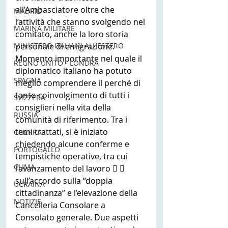
all’Ambasciatore oltre che 
MADRID
l’attività che stanno svolgendo nel 
MARINA MILITARE
comitato, anche la loro storia 
MINISTERO ITALIANI ALL'ESTERO
personale di emigrazione. 
Momento importante nel quale il 
REGNO UNITO - LONDRA
diplomatico italiano ha potuto 
SPAGNA
meglio comprendere il perché di 
tanto coinvolgimento di tutti i 
SVIZZERA
consiglieri nella vita della 
RUSSIA
comunità di riferimento. Tra i 
temi trattati, si è iniziato 
GUERRA
chiedendo alcune conferme e 
PORTOGALLO
tempistiche operative, tra cui 
CLIMA
l’avanzamento del lavoro   
sull’accordo sulla “doppia 
UCRAINA
cittadinanza” e l’elevazione della 
NOTIZIE
Cancelleria Consolare a 
Consolato generale. Due aspetti 