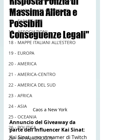
Risposta Polizia di 
Massima Allerta e 
15 - AMBASCIATE CONSOLATI
Possibili 
16 - FARNESINA
17 - ASSOCIAZIONI
Conseguenze Legali"
18 - MAPPE ITALIANI ALL'ESTERO
19 - EUROPA
20 - AMERICA
21 - AMERICA-CENTRO
22 - AMERICA DEL SUD
23 - AFRICA
24 - ASIA
Caos a New York
25 - OCEANIA
Annuncio del Giveaway da 
26 - POLITICA
parte dell'Influencer Kai Sinat
: 
Kai Sinat, uno streamer di Twitch 
28 - PAPPAMONDO.TV