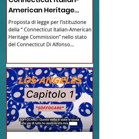
American Heritage
Commission” nello stato
Proposta di legge per l’istituzione
del Connecticut
della “ Connecticut Italian-American
Heritage Commission” nello stato
del Connecticut Di Alfonso...