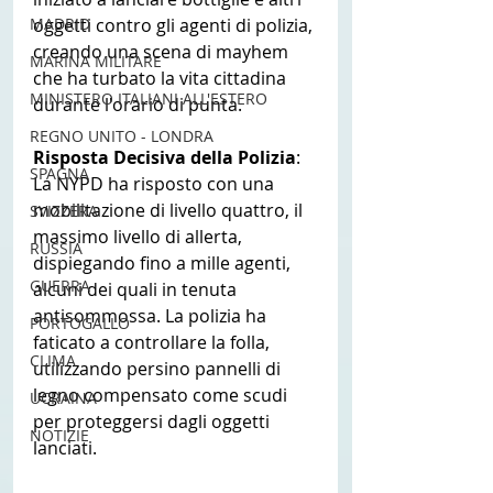
MADRID
oggetti contro gli agenti di polizia, 
creando una scena di mayhem 
MARINA MILITARE
che ha turbato la vita cittadina 
MINISTERO ITALIANI ALL'ESTERO
durante l'orario di punta.
REGNO UNITO - LONDRA
Risposta Decisiva della Polizia
: 
SPAGNA
La NYPD ha risposto con una 
mobilitazione di livello quattro, il 
SVIZZERA
massimo livello di allerta, 
RUSSIA
dispiegando fino a mille agenti, 
GUERRA
alcuni dei quali in tenuta 
antisommossa. La polizia ha 
PORTOGALLO
faticato a controllare la folla, 
CLIMA
utilizzando persino pannelli di 
legno compensato come scudi 
UCRAINA
per proteggersi dagli oggetti 
NOTIZIE
lanciati.