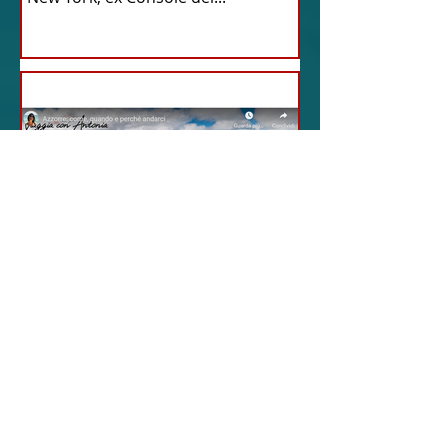
20 feb 2024
12 - IESTV.TV WEB TV
AZZORRE: Scoperta e
Avventura