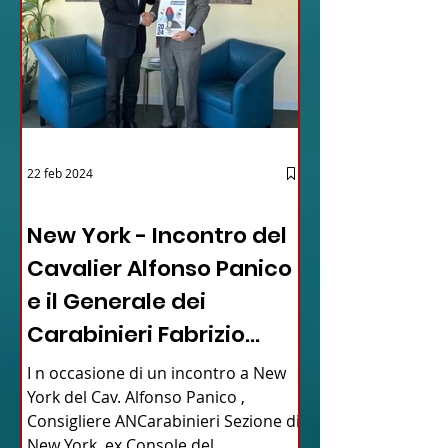
22 feb 2024
03 - ITALIANI ALL'ESTERO
New York - Incontro del
Cavalier Alfonso Panico
e il Generale dei
Carabinieri Fabrizio
Parrulli
I n occasione di un incontro a New
York del Cav. Alfonso Panico ,
Consigliere ANCarabinieri Sezione di
New York, ex Console del...