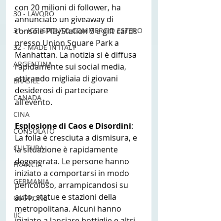
con 20 milioni di follower, ha 
30 - LAVORO
annunciato un giveaway di 
31 - ICE ISTITUTO COMMERCIO ESTERO
console PlayStation 5 e gift cards 
presso Union Square Park a 
32 - MADE IN ITALY
Manhattan. La notizia si è diffusa 
ARGENTINA
rapidamente sui social media, 
attirando migliaia di giovani 
BRASILE
desiderosi di partecipare 
CANADA
all'evento.
CINA
Esplosione di Caos e Disordini
: 
CONSOLATO
La folla è cresciuta a dismisura, e 
CULTURA
la situazione è rapidamente 
degenerata. Le persone hanno 
FRANCIA
iniziato a comportarsi in modo 
GERMANIA
pericoloso, arrampicandosi su 
auto, statue e stazioni della 
GIAPPONE
metropolitana. Alcuni hanno 
IIC
iniziato a lanciare bottiglie e altri 