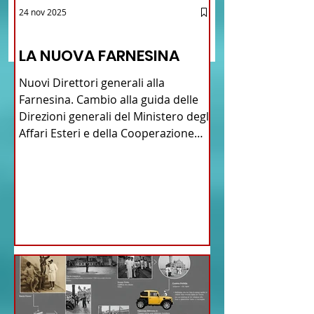
Brasile La Storia del
Crescere Figli Italian
24 nov 2025
Scrivi un commento...
Talian e dell'Italiano in
Cina
12 - IESTV.TV WEB TV
Brasile
LA NUOVA FARNESINA
Nuovi Direttori generali alla
Farnesina. Cambio alla guida delle
Direzioni generali del Ministero degli
Affari Esteri e della Cooperazione
Internazionale . Il Consiglio dei
Ministri di ieri ha infatti deliberato le
nomine proposte dal ministro
Antonio Tajani . NUOVA DIREZIONE
GENERALE DELLA FARNESINA