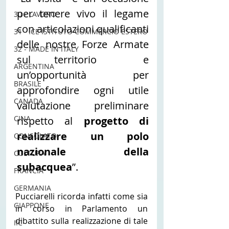
per tenere vivo il legame 
30 - LAVORO
con articolazioni qualificanti 
31 - ICE ISTITUTO COMMERCIO ESTERO
delle nostre Forze Armate 
32 - MADE IN ITALY
sul territorio  e 
ARGENTINA
un’opportunità per 
BRASILE
approfondire ogni utile 
CANADA
valutazione preliminare 
CINA
rispetto al 
progetto di 
realizzare un polo 
CONSOLATO
nazionale della 
CULTURA
subacquea
”.
FRANCIA
GERMANIA
Pucciarelli ricorda infatti come sia 
GIAPPONE
in corso in Parlamento un 
dibattito sulla realizzazione di tale 
IIC