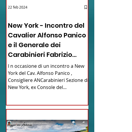
22 feb 2024
03 - ITALIANI ALL'ESTERO
New York - Incontro del
Cavalier Alfonso Panico
e il Generale dei
Carabinieri Fabrizio
Parrulli
I n occasione di un incontro a New
York del Cav. Alfonso Panico ,
Consigliere ANCarabinieri Sezione di
New York, ex Console del...