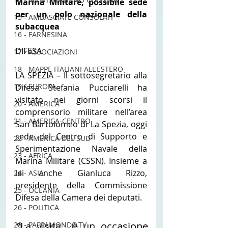
Marina Militare, possibile sede 
per un polo nazionale della 
15 - AMBASCIATE CONSOLATI
subacquea
16 - FARNESINA
DIFESA
17 - ASSOCIAZIONI
18 - MAPPE ITALIANI ALL'ESTERO
LA SPEZIA – Il sottosegretario alla 
19 - EUROPA
Difesa Stefania Pucciarelli ha 
visitato nei giorni scorsi il 
20 - AMERICA
comprensorio militare nell’area 
21 - AMERICA-CENTRO
San Bartolomeo di La Spezia, oggi 
sede del Centro di Supporto e 
22 - AMERICA DEL SUD
Sperimentazione Navale della 
23 - AFRICA
Marina Militare (CSSN). Insieme a 
lei anche Gianluca Rizzo, 
24 - ASIA
presidente della Commissione 
25 - OCEANIA
Difesa della Camera dei deputati.
26 - POLITICA
“La visita  è un occasione 
28 - PAPPAMONDO.TV