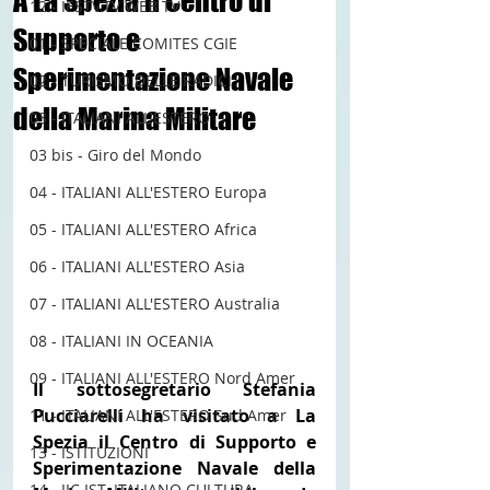
A La Spezia il Centro di
12 - IESTV.TV WEB TV
Supporto e
01 - SPECIALE COMITES CGIE
Sperimentazione Navale
02 - TURISMO DELLE RADICI
della Marina Militare
03 - ITALIANI ALL'ESTERO
03 bis - Giro del Mondo
04 - ITALIANI ALL'ESTERO Europa
05 - ITALIANI ALL'ESTERO Africa
06 - ITALIANI ALL'ESTERO Asia
07 - ITALIANI ALL'ESTERO Australia
08 - ITALIANI IN OCEANIA
09 - ITALIANI ALL'ESTERO Nord Amer
Il sottosegretario Stefania 
Pucciarelli ha visitato a La 
11 - ITALIANI ALL'ESTERO Sud Amer
Spezia il Centro di Supporto e 
13 - ISTITUZIONI
Sperimentazione Navale della 
14 - IIC IST. ITALIANO CULTURA