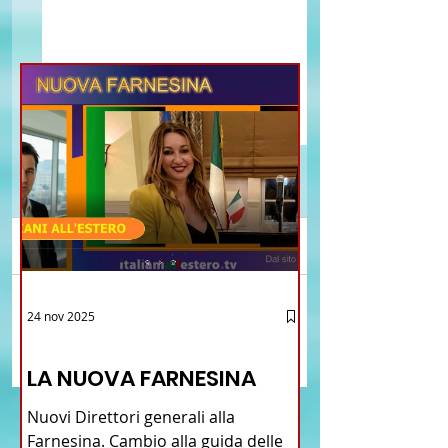
Commenti
Il 2021 della Marina
La Marina Militare si
24 nov 2025
Scrivi un commento...
Militare tra i mari del
addestra con la Mar
12 - IESTV.TV WEB TV
mondo al servizio del
Royale du Maroc
LA NUOVA FARNESINA
paese
Nuovi Direttori generali alla
Farnesina. Cambio alla guida delle