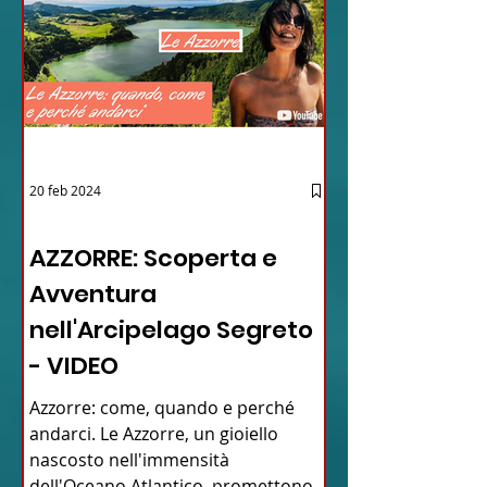
20 feb 2024
12 - IESTV.TV WEB TV
AZZORRE: Scoperta e
Avventura
nell'Arcipelago Segreto
- VIDEO
Azzorre: come, quando e perché
andarci. Le Azzorre, un gioiello
nascosto nell'immensità
dell'Oceano Atlantico, promettono