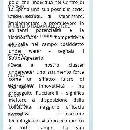
polo, che  individua nel Centro di 
MADRID
La Spezia una sua possibile sede, 
“allo scopo di valorizzare, 
MARINA MILITARE
implementare e promuovere le 
MINISTERO ITALIANI ALL'ESTERO
abilitanti potenzialità e la 
REGNO UNITO - LONDRA
riconosciuta competitività 
dell’Italia nel campo cosiddetto 
SPAGNA
under water – segnala il 
SVIZZERA
Sottosegretario.
“Dare al nostro cluster 
RUSSIA
underwater uno strumento forte 
GUERRA
come un siffatto fulcro di 
PORTOGALLO
aggregante innovatività – ha 
proseguito Pucciarelli – significa 
CLIMA
mettere a disposizione della 
UCRAINA
collettività maggiore efficacia 
operativa, innovazione 
NOTIZIE
tecnologica e sviluppo economico 
a tutto campo. La sua 