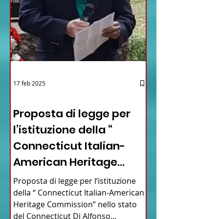
17 feb 2025
12 - IESTV.TV WEB TV
Proposta di legge per
l’istituzione della “
Connecticut Italian-
American Heritage
Commission” nello stato
Proposta di legge per l’istituzione
del Connecticut
della “ Connecticut Italian-American
Heritage Commission” nello stato
del Connecticut Di Alfonso...