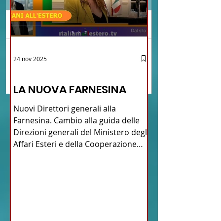
Commenti
Marina Militare:
Marina Militare,
24 nov 2025
Scrivi un commento...
coinvolgimento
Pucciarelli: l’eccell
12 - IESTV.TV WEB TV
quarantennale in Sinai
culla nazionale dell
LA NUOVA FARNESINA
delle ‘Navi del deserto"
subacquea di COMS
Nuovi Direttori generali alla
Farnesina. Cambio alla guida delle
Direzioni generali del Ministero degli
Affari Esteri e della Cooperazione
Internazionale . Il Consiglio dei
Ministri di ieri ha infatti deliberato le
nomine proposte dal ministro
Antonio Tajani . NUOVA DIREZIONE
GENERALE DELLA FARNESINA