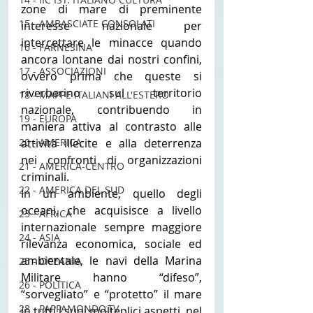
zone di mare di preminente 
15 - AMBASCIATE CONSOLATI
interesse nazionale per 
intercettare le minacce quando 
16 - FARNESINA
ancora lontane dai nostri confini, 
17 - ASSOCIAZIONI
ovvero prima che queste si 
riverberino sul territorio 
18 - MAPPE ITALIANI ALL'ESTERO
nazionale, contribuendo in 
19 - EUROPA
maniera attiva al contrasto alle 
attività illecite e alla deterrenza 
20 - AMERICA
nei confronti di organizzazioni 
21 - AMERICA-CENTRO
criminali.
22 - AMERICA DEL SUD
In un ambiente, quello degli 
oceani, che acquisisce a livello 
23 - AFRICA
internazionale sempre maggiore 
24 - ASIA
rilevanza economica, sociale ed 
ambientale, le navi della Marina 
25 - OCEANIA
Militare hanno “difeso”, 
26 - POLITICA
“sorvegliato” e “protetto” il mare 
28 - PAPPAMONDO.TV
in tutti i suoi molteplici aspetti, nel 