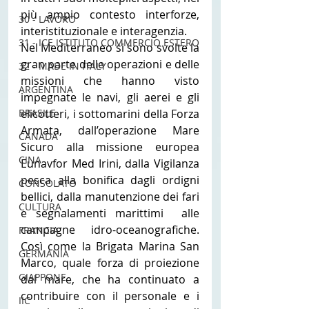
più ampio contesto interforze, 
30 - LAVORO
interistituzionale e interagenzia.
31 - ICE ISTITUTO COMMERCIO ESTERO
Nel Mediterraneo si sono svolte la 
gran parte delle operazioni e delle 
32 - MADE IN ITALY
missioni che hanno visto 
ARGENTINA
impegnate le navi, gli aerei e gli 
elicotteri, i sottomarini della Forza 
BRASILE
Armata, dall’operazione Mare 
CANADA
Sicuro alla missione europea 
CINA
Eunavfor Med Irini, dalla Vigilanza 
pesca alla bonifica dagli ordigni 
CONSOLATO
bellici, dalla manutenzione dei fari 
CULTURA
e segnalamenti marittimi  alle 
campagne idro-oceanografiche. 
FRANCIA
Così come la Brigata Marina San 
GERMANIA
Marco, quale forza di proiezione 
GIAPPONE
dal mare, che ha continuato a 
contribuire con il personale e i 
IIC