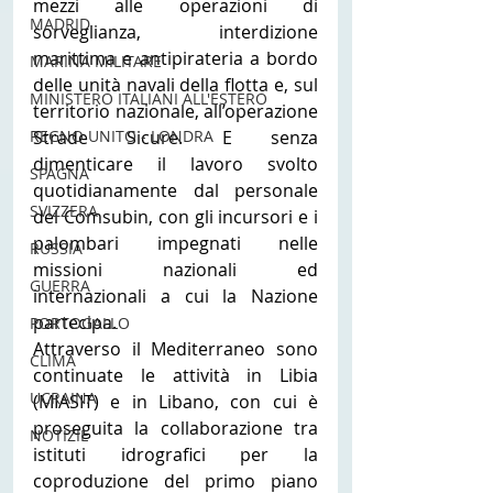
mezzi alle operazioni di 
MADRID
sorveglianza, interdizione 
marittima e antipirateria a bordo 
MARINA MILITARE
delle unità navali della flotta e, sul 
MINISTERO ITALIANI ALL'ESTERO
territorio nazionale, all’operazione 
Strade Sicure. E senza 
REGNO UNITO - LONDRA
dimenticare il lavoro svolto 
SPAGNA
quotidianamente dal personale 
SVIZZERA
del Comsubin, con gli incursori e i 
palombari impegnati nelle 
RUSSIA
missioni nazionali ed 
GUERRA
internazionali a cui la Nazione 
partecipa.
PORTOGALLO
Attraverso il Mediterraneo sono 
CLIMA
continuate le attività in Libia 
UCRAINA
(MIASIT) e in Libano, con cui è 
proseguita la collaborazione tra 
NOTIZIE
istituti idrografici per la 
coproduzione del primo piano 