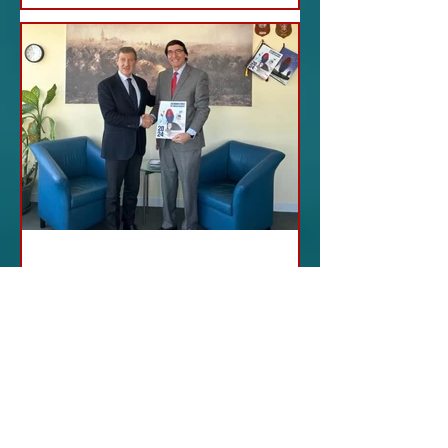
22 feb 2024
03 - ITALIANI ALL'ESTERO
New York - Incontro del
Cavalier Alfonso Panico
e il Generale dei
Carabinieri Fabrizio