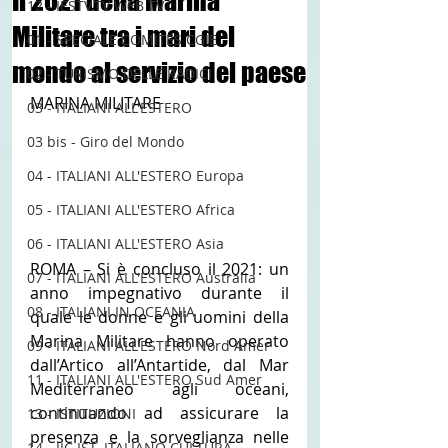
Il 2021 della Marina
12 - IESTV.TV WEB TV
Militare tra i mari del
01 - SPECIALE COMITES CGIE
mondo al servizio del paese
02 - TURISMO DELLE RADICI
MARINA MILITARE
03 - ITALIANI ALL'ESTERO
03 bis - Giro del Mondo
04 - ITALIANI ALL'ESTERO Europa
05 - ITALIANI ALL'ESTERO Africa
06 - ITALIANI ALL'ESTERO Asia
ROMA – Si è concluso il 2021: un 
07 - ITALIANI ALL'ESTERO Australia
anno impegnativo durante il 
08 - ITALIANI IN OCEANIA
quale le donne e gli uomini della 
Marina Militare hanno operato 
09 - ITALIANI ALL'ESTERO Nord Amer
dall’Artico all’Antartide, dal Mar 
11 - ITALIANI ALL'ESTERO Sud Amer
Mediterraneo agli oceani, 
continuando ad assicurare la 
13 - ISTITUZIONI
presenza e la sorveglianza nelle 
14 - IIC IST. ITALIANO CULTURA