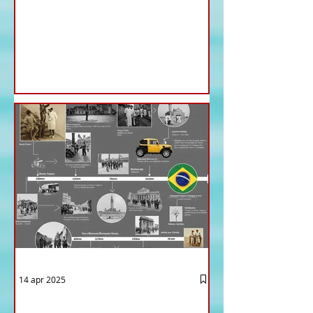
Ministri di ieri ha infatti deliberato le
nomine proposte dal ministro
Antonio Tajani . NUOVA DIREZIONE
GENERALE DELLA FARNESINA
14 apr 2025
12 - IESTV.TV WEB TV