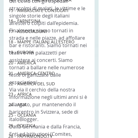
del Covid con gli ospedali 
stracolmi di malati, le vittime e le 
15 - AMBASCIATE CONSOLATI
singole storie degli italiani 
16 - FARNESINA
all’estero colpiti dall’epidemia.
Finalmente siamo tornati in 
17 - ASSOCIAZIONI
strada e nelle piazze, ad affollare 
18 - MAPPE ITALIANI ALL'ESTERO
bar e ristoranti. Siamo tornati nei 
19 - EUROPA
teatri e nei palazzetti per 
assistere ai concerti. Siamo 
20 - AMERICA
tornati a ballare nelle numerose 
21 - AMERICA-CENTRO
feste organizzate dalle 
associazioni.
22 - AMERICA DEL SUD
Via via il cerchio della nostra 
23 - AFRICA
informazione negli ultimi anni si è 
allargato, pur mantenendo il 
24 - ASIA
baricentro in Svizzera, sede di 
25 - OCEANIA
italoBlogger.
26 - POLITICA
Dalla Germania e dalla Francia, 
Enti ed Istituzioni (Comites, 
28 - PAPPAMONDO.TV