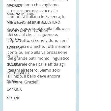
ma sappiamo che vogliamo 
MADRID
crescere per dare voce alla 
MARINA MILITARE
comunità italiana in Svizzera, in 
MINISTERO ITALIANI ALL'ESTERO
Europa e nel Mondo.
E grazie, grazie, ai 6 mila followers 
REGNO UNITO - LONDRA
dei social che ci seguono e, 
SPAGNA
soprattutto, ci condividono con i 
loro amici e amiche. Tutti insieme 
SVIZZERA
contribuiamo alla valorizzazione 
RUSSIA
del grande patrimonio linguistico 
e culturale che l’Italia affida agli 
GUERRA
italiani all’estero. Siamo solo 
PORTOGALLO
all’inizio. Il bello deve ancora 
CLIMA
arrivare. Grazie!”. 
UCRAINA
NOTIZIE