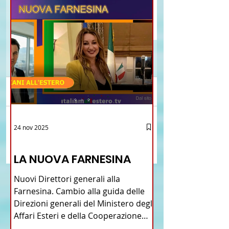
Commenti
Brasile La Storia del
Proposta di legge pe
24 nov 2025
Scrivi un commento...
Talian e dell'Italiano in
l’istituzione della “
12 - IESTV.TV WEB TV
Brasile
Connecticut Italian-
LA NUOVA FARNESINA
American Heritage
Commission” nello 
Nuovi Direttori generali alla
del Connecticut
Farnesina. Cambio alla guida delle
Direzioni generali del Ministero degli
Affari Esteri e della Cooperazione
Internazionale . Il Consiglio dei