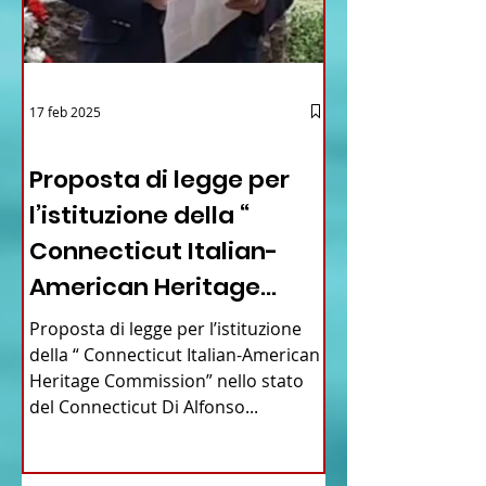
17 feb 2025
12 - IESTV.TV WEB TV
Proposta di legge per
l’istituzione della “
Connecticut Italian-
American Heritage
Commission” nello stato
Proposta di legge per l’istituzione
del Connecticut
della “ Connecticut Italian-American
Heritage Commission” nello stato
del Connecticut Di Alfonso...