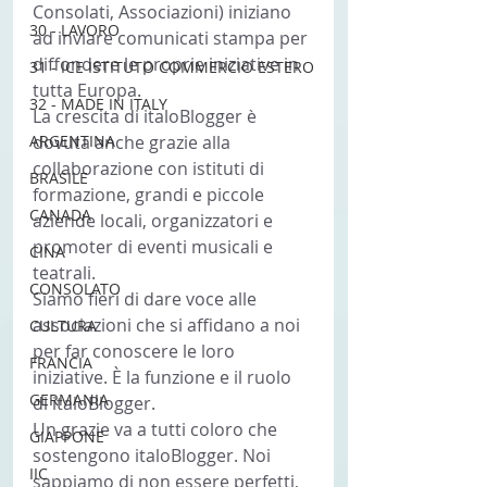
Consolati, Associazioni) iniziano 
30 - LAVORO
ad inviare comunicati stampa per 
diffondere le proprie iniziative in 
31 - ICE ISTITUTO COMMERCIO ESTERO
tutta Europa.
32 - MADE IN ITALY
La crescita di italoBlogger è 
ARGENTINA
dovuta anche grazie alla 
collaborazione con istituti di 
BRASILE
formazione, grandi e piccole 
CANADA
aziende locali, organizzatori e 
promoter di eventi musicali e 
CINA
teatrali.
CONSOLATO
Siamo fieri di dare voce alle 
associazioni che si affidano a noi 
CULTURA
per far conoscere le loro 
FRANCIA
iniziative. È la funzione e il ruolo 
GERMANIA
di italoBlogger.
Un grazie va a tutti coloro che 
GIAPPONE
sostengono italoBlogger. Noi 
IIC
sappiamo di non essere perfetti, 