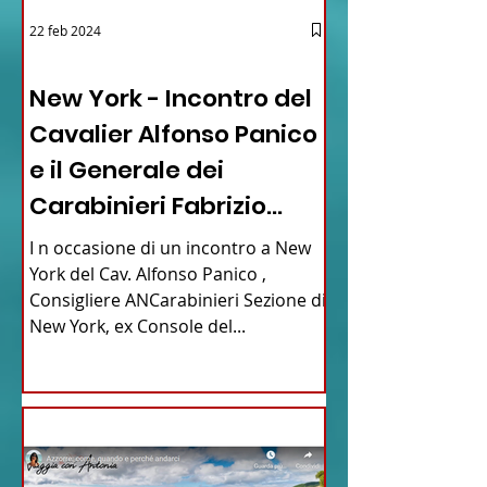
22 feb 2024
03 - ITALIANI ALL'ESTERO
New York - Incontro del
Cavalier Alfonso Panico
e il Generale dei
Carabinieri Fabrizio
Parrulli
I n occasione di un incontro a New
York del Cav. Alfonso Panico ,
Consigliere ANCarabinieri Sezione di
New York, ex Console del...