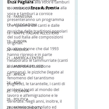
Enza Pagliara
 alla voce e tamburi 
a cornice ed
 Enza A. Prestia
 alla 
15 - AMBASCIATE CONSOLATI
voce e tamburi a cornice 
16 - FARNESINA
presenteranno un programma 
17 - ASSOCIAZIONI
che spazierà dai canti e dalle 
musiche delle tradizioni popolari 
18 - MAPPE ITALIANI ALL'ESTERO
del sud Italia alle composizioni 
19 - EUROPA
originali.
Quattro donne che dal 1993 
20 - AMERICA
hanno ripreso e in parte 
21 - AMERICA-CENTRO
rielaborato le tammurriate (canti 
e danze della tradizione 
22 - AMERICA DEL SUD
campana), le pizziche (legate al 
23 - AFRICA
fenomeno del tarantismo 
24 - ASIA
pugliese), le tarantelle, i canti di 
protesta legati al mondo del 
25 - OCEANIA
lavoro e all’emigrazione e le 
26 - POLITICA
serenate. Negli anni, inoltre, il 
repertorio si è ampliato ed 
28 - PAPPAMONDO.TV