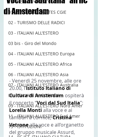
“Voci dal Sud Italia” all’IIC
12 - IESTV.TV WEB TV
di Amsterdam
01 - SPECIALE COMITES CGIE
02 - TURISMO DELLE RADICI
03 - ITALIANI ALL'ESTERO
03 bis - Giro del Mondo
04 - ITALIANI ALL'ESTERO Europa
05 - ITALIANI ALL'ESTERO Africa
06 - ITALIANI ALL'ESTERO Asia
- Venerdì 25 novembre, alle ore 
07 - ITALIANI ALL'ESTERO Australia
20.00, l’
Istituto Italiano di 
Cultura di Amsterdam
 ospiterà 
08 - ITALIANI IN OCEANIA
il concerto “
Voci dal Sud Italia
”: 
09 - ITALIANI ALL'ESTERO Nord Amer
Lorella Monti
 alla voce e ai 
11 - ITALIANI ALL'ESTERO Sud Amer
tamburi a cornice, 
Cristina 
Vetrone
 alla voce e all’organetto 
13 - ISTITUZIONI
del gruppo musicale Assurd, 
14 - IIC IST. ITALIANO CULTURA