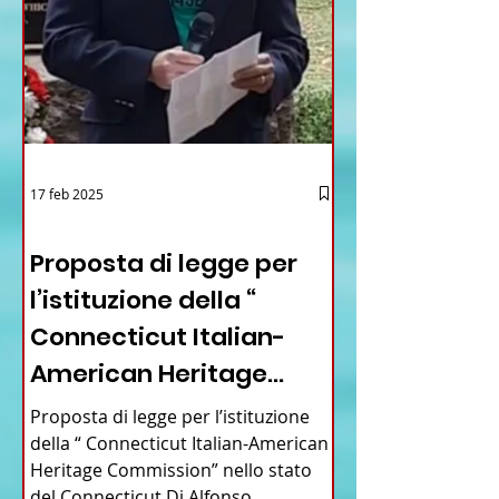
17 feb 2025
12 - IESTV.TV WEB TV
Proposta di legge per
l’istituzione della “
Connecticut Italian-
American Heritage
Commission” nello stato
Proposta di legge per l’istituzione
del Connecticut
della “ Connecticut Italian-American
Heritage Commission” nello stato
del Connecticut Di Alfonso...