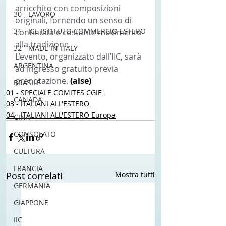
arricchito con composizioni 
30 - LAVORO
originali, fornendo un senso di 
31 - ICE ISTITUTO COMMERCIO ESTERO
continuità e costante movimento 
alla tradizione.
32 - MADE IN ITALY
L’evento, organizzato dall’IIC, sarà 
ARGENTINA
ad ingresso gratuito previa 
prenotazione. 
(aise)
BRASILE
01 - SPECIALE COMITES CGIE
CANADA
03 - ITALIANI ALL'ESTERO
04 - ITALIANI ALL'ESTERO Europa
CINA
CONSOLATO
CULTURA
FRANCIA
Post correlati
Mostra tutti
GERMANIA
GIAPPONE
IIC