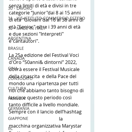
senza limiti di età e divisi in tre 
30 - LAVORO
categorie “Junior"dai 8 ai 15 anni 
31 - ICE ISTITUTO COMMERCIO ESTERO
di età “Giovani"dai 16 ai 38 anni di 
età "Senior" oltre i 39 anni di età 
32 - MADE IN ITALY
e due sezioni "Interpreti" 
ARGENTINA
e"cantautori". 
BRASILE
La 25a edizione del Festival Voci 
CANADA
d'Oro “50anni& dintorni” 2022, 
CINA
dovrà essere il Festival Musicale  
della rinascita  e della Pace del 
CONSOLATO
mondo una ripartenza per tutti 
CULTURA
noi che abbiamo tanto bisogno di 
lasciare questo periodo così 
FRANCIA
tanto difficile a livello mondiale. 
GERMANIA
Sempre con il lancio dell’hashtag 
#Vocidorononsiferma
 la 
GIAPPONE
macchina organizzativa Marystar 
IIC