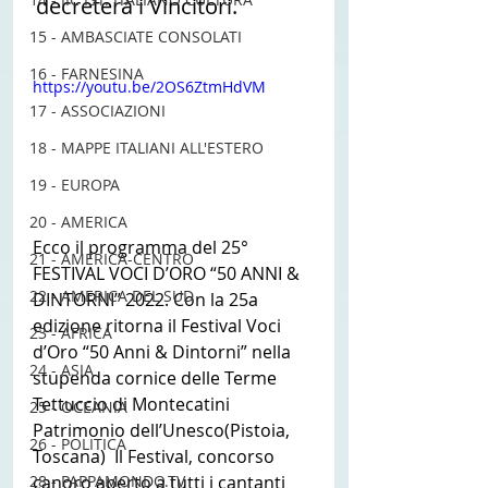
decreterà i Vincitori. 
15 - AMBASCIATE CONSOLATI
16 - FARNESINA
https://youtu.be/2OS6ZtmHdVM
17 - ASSOCIAZIONI
18 - MAPPE ITALIANI ALL'ESTERO
19 - EUROPA
20 - AMERICA
Ecco il programma del 25° 
21 - AMERICA-CENTRO
FESTIVAL VOCI D’ORO “50 ANNI & 
22 - AMERICA DEL SUD
DINTORNI” 2022. Con la 25a 
edizione ritorna il Festival Voci 
23 - AFRICA
d’Oro “50 Anni & Dintorni” nella 
24 - ASIA
stupenda cornice delle Terme 
Tettuccio di Montecatini 
25 - OCEANIA
Patrimonio dell’Unesco(Pistoia, 
26 - POLITICA
Toscana)  Il Festival, concorso 
canoro aperto a tutti i cantanti 
28 - PAPPAMONDO.TV