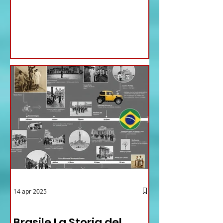
Ministri di ieri ha infatti deliberato le
nomine proposte dal ministro
Antonio Tajani . NUOVA DIREZIONE
GENERALE DELLA FARNESINA
14 apr 2025
12 - IESTV.TV WEB TV
Brasile La Storia del