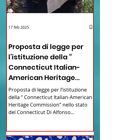
17 feb 2025
12 - IESTV.TV WEB TV
Proposta di legge per
l’istituzione della “
Connecticut Italian-
American Heritage
Commission” nello stato
Proposta di legge per l’istituzione
del Connecticut
della “ Connecticut Italian-American
Heritage Commission” nello stato
del Connecticut Di Alfonso...