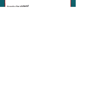
18 feb 2024
12 - IESTV.TV WEB TV
Da Sogni a Realtà: La
Sorprendente
Avventura Texana -
VIDEO
In questo video affascinante,