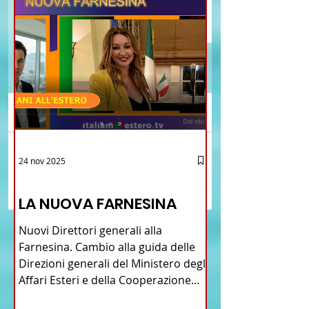
Commenti
Brasile La Storia del
Crescere Figli Italian
24 nov 2025
Scrivi un commento...
Talian e dell'Italiano in
Cina
12 - IESTV.TV WEB TV
Brasile
LA NUOVA FARNESINA
Nuovi Direttori generali alla
Farnesina. Cambio alla guida delle
Direzioni generali del Ministero degli
Affari Esteri e della Cooperazione
Internazionale . Il Consiglio dei