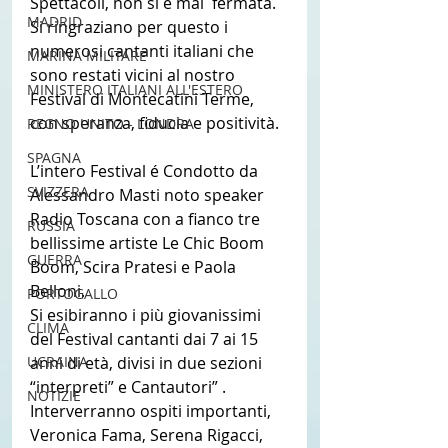
Spettacoli, non si è mai  fermata. 
MADRID
Si ringraziano per questo i 
numerosi cantanti italiani che 
MARINA MILITARE
sono restati vicini al nostro 
MINISTERO ITALIANI ALL'ESTERO
Festival di Montecatini Terme, 
con speranza, fiducia e positività. 
REGNO UNITO - LONDRA
SPAGNA
L’intero Festival é Condotto da 
SVIZZERA
Alessandro Masti noto speaker 
Radio Toscana con a fianco tre 
RUSSIA
bellissime artiste Le Chic Boom 
GUERRA
Boom, Scira Pratesi e Paola 
Belloni.
PORTOGALLO
Si esibiranno i più giovanissimi 
CLIMA
del Festival cantanti dai 7 ai 15 
anni di età, divisi in due sezioni 
UCRAINA
“interpreti” e Cantautori” . 
NOTIZIE
Interverranno ospiti importanti, 
Veronica Fama, Serena Rigacci, 