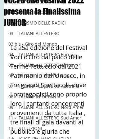
VOCI D'ORO Festival 2022
12 - IESTV.TV WEB TV
presenta la Finalissima
01 - SPECIALE COMITES CGIE
JUNIOR
02 - TURISMO DELLE RADICI
03 - ITALIANI ALL'ESTERO
03 bis - Giro del Mondo
La 25a edizione del Festival 
04 - ITALIANI ALL'ESTERO Europa
Voci d’Oro dal palco delle 
05 - ITALIANI ALL'ESTERO Africa
Terme Tettuccio dal 2021 
Patrimonio dell’Unesco, in  
06 - ITALIANI ALL'ESTERO Asia
Tre grandi Spettacoli  dove 
07 - ITALIANI ALL'ESTERO Australia
i protagonisti sono proprio 
08 - ITALIANI IN OCEANIA
loro i cantanti concorrenti 
09 - ITALIANI ALL'ESTERO Nord Amer
provenienti da tutta Italia , 
11 - ITALIANI ALL'ESTERO Sud Amer
tre finali di gala davanti al 
13 - ISTITUZIONI
pubblico e giuria che 
14 - IIC IST. ITALIANO CULTURA