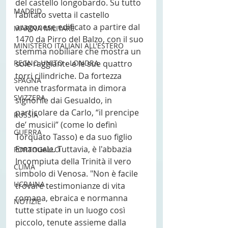
del castello longobardo. Su tutto 
MADRID
l'abitato svetta il castello 
aragonese edificato a partire dal 
MARINA MILITARE
1470 da Pirro del Balzo, con il suo 
MINISTERO ITALIANI ALL'ESTERO
stemma nobiliare che mostra un 
sole raggiante e le sue quattro 
REGNO UNITO - LONDRA
torri cilindriche. Da fortezza 
SPAGNA
venne trasformata in dimora 
SVIZZERA
signorile dai Gesualdo, in 
particolare da Carlo, “il prencipe 
RUSSIA
de’ musicii” (come lo definì 
GUERRA
Torquato Tasso) e da suo figlio 
Emanuele. Tuttavia, è l'abbazia 
PORTOGALLO
Incompiuta della Trinità il vero 
CLIMA
simbolo di Venosa. "Non è facile 
UCRAINA
trovare testimonianze di vita 
romana, ebraica e normanna 
NOTIZIE
tutte stipate in un luogo così 
piccolo, tenute assieme dalla 