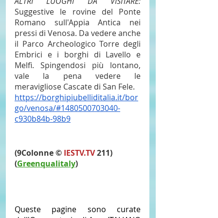
ALTRI LUOGHI DA VISITARE:
Suggestive le rovine del Ponte 
Romano sull'Appia Antica nei 
pressi di Venosa. Da vedere anche 
il Parco Archeologico Torre degli 
Embrici e i borghi di Lavello e 
Melfi. Spingendosi più lontano, 
vale la pena vedere le 
meravigliose Cascate di San Fele.
https://borghipiubelliditalia.it/bor
go/venosa/#1480500703040-
c930b84b-98b9
(9Colonne ©
IESTV.TV
 211)
(
Greenqualitaly
)
Queste pagine sono curate 