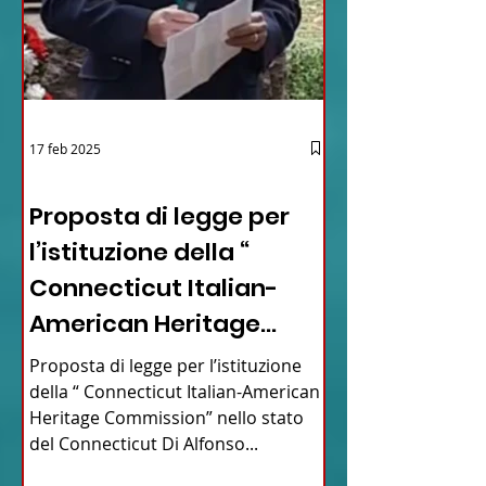
17 feb 2025
12 - IESTV.TV WEB TV
Proposta di legge per
l’istituzione della “
Connecticut Italian-
American Heritage
Commission” nello stato
Proposta di legge per l’istituzione
del Connecticut
della “ Connecticut Italian-American
Heritage Commission” nello stato
del Connecticut Di Alfonso...