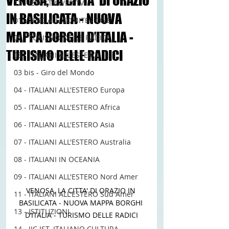
VENOSA, LA CITTA' DI ORAZIO
12 - IESTV.TV WEB TV
IN BASILICATA - NUOVA
01 - SPECIALE COMITES CGIE
MAPPA BORGHI D’ITALIA -
02 - TURISMO DELLE RADICI
TURISMO DELLE RADICI
03 - ITALIANI ALL'ESTERO
03 bis - Giro del Mondo
04 - ITALIANI ALL'ESTERO Europa
05 - ITALIANI ALL'ESTERO Africa
06 - ITALIANI ALL'ESTERO Asia
07 - ITALIANI ALL'ESTERO Australia
08 - ITALIANI IN OCEANIA
09 - ITALIANI ALL'ESTERO Nord Amer
VENOSA, LA CITTA' DI ORAZIO IN 
11 - ITALIANI ALL'ESTERO Sud Amer
BASILICATA - NUOVA MAPPA BORGHI 
13 - ISTITUZIONI
D’ITALIA - TURISMO DELLE RADICI
14 - IIC IST. ITALIANO CULTURA