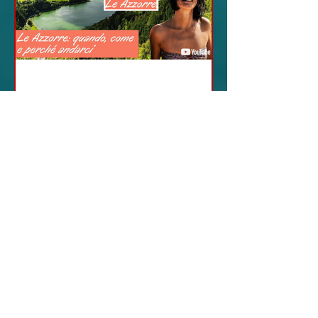
20 feb 2024
12 - IESTV.TV WEB TV
AZZORRE: Scoperta e
Avventura
nell'Arcipelago Segreto
- VIDEO
Azzorre: come, quando e perché
andarci. Le Azzorre, un gioiello
nascosto nell'immensità
dell'Oceano Atlantico, promettono
un'avventura...