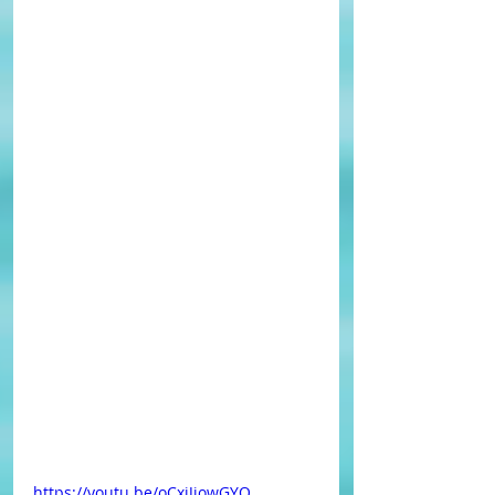
https://youtu.be/oCxiJiowGYQ