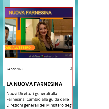
Commenti
Brasile La Storia del
Crescere Figli Italian
24 nov 2025
Scrivi un commento...
Talian e dell'Italiano in
Cina
12 - IESTV.TV WEB TV
Brasile
LA NUOVA FARNESINA
Nuovi Direttori generali alla
Farnesina. Cambio alla guida delle
Direzioni generali del Ministero degli