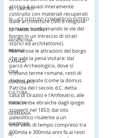
storico è quasi interamente 
30 - LAVORO
costruito con materiali recuperati 
31 - ICE ISTITUTO COMMERCIO ESTERO
dalle architetture civili e religiose 
romane, trasformando le vie del 
32 - MADE IN ITALY
borgo in un intreccio di strati 
ARGENTINA
storici ed architettonici. 
Numerose le attrazioni del borgo 
BRASILE
che vale la pena visitare: dal 
CANADA
parco Archeologico, dove si 
CINA
trovano terme romane, resti di 
domus private (come la domus 
CONSOLATO
Patrizia del I secolo d.C. detta 
CULTURA
casa di Orazio) e l'Anfiteatro, alle 
catacombe ebraiche dagli ipogei 
FRANCIA
scoperti nel 1853; dal sito 
GERMANIA
paleolitico risalente a un 
GIAPPONE
intervallo di tempo compreso tra 
600mila e 300mila anni fa ai resti 
IIC