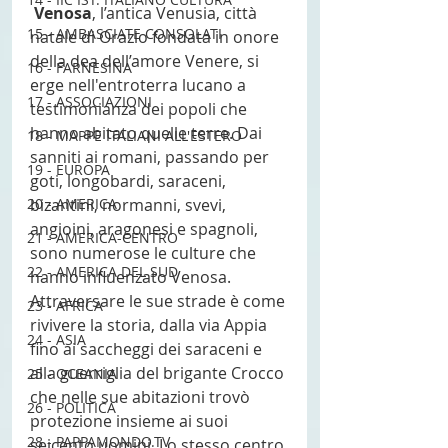
Venosa
, l’antica Venusia, città 
15 - AMBASCIATE CONSOLATI
natale di Orazio fondata in onore 
della dea dell’amore Venere, si 
16 - FARNESINA
erge nell'entroterra lucano a 
17 - ASSOCIAZIONI
testimonianza dei popoli che 
hanno abitato quelle terre. Dai 
18 - MAPPE ITALIANI ALL'ESTERO
sanniti ai romani, passando per 
19 - EUROPA
goti, longobardi, saraceni, 
bizantini, normanni, svevi, 
20 - AMERICA
angioini, aragonesi e spagnoli, 
21 - AMERICA-CENTRO
sono numerose le culture che 
22 - AMERICA DEL SUD
hanno influenzato Venosa. 
Attraversare le sue strade è come 
23 - AFRICA
rivivere la storia, dalla via Appia 
24 - ASIA
fino ai saccheggi dei saraceni e 
alla guerriglia del brigante Crocco 
25 - OCEANIA
che nelle sue abitazioni trovò 
26 - POLITICA
protezione insieme ai suoi 
28 - PAPPAMONDO.TV
seicento uomini. Lo stesso centro 