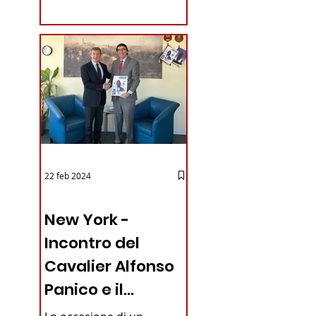
coraggioso che ha...
22 feb 2024
03 - ITALIANI ALL'ESTERO
New York -
Incontro del
Cavalier Alfonso
Panico e il
Generale dei