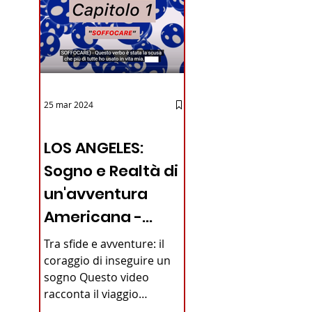
25 mar 2024
12 - IESTV.TV WEB TV
LOS ANGELES:
Sogno e Realtà di
un'avventura
Americana -
VIDEO
Tra sfide e avventure: il
coraggio di inseguire un
sogno Questo video
racconta il viaggio
straordinario di un giovane