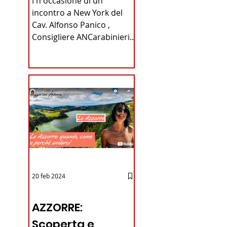
I n occasione di un
Carabinieri
incontro a New York del
Cav. Alfonso Panico ,
Fabrizio Parrulli
Consigliere ANCarabinieri
Sezione di New York, ex
Console del...
20 feb 2024
12 - IESTV.TV WEB TV
AZZORRE:
Scoperta e