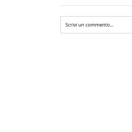
Scrivi un commento...
LA NUOVA FARNESINA