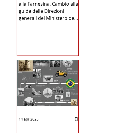
alla Farnesina. Cambio alla
INA
guida delle Direzioni
generali del Ministero degli
Affari Esteri e della
Cooperazione
Internazionale . Il Consiglio
dei Ministri di ieri ha infatti
deliberato le nomine
ICA
proposte dal ministro
Antonio Tajani . NUOVA
DIREZIONE GENERALE
DELLA FARNESINA
14 apr 2025
12 - IESTV.TV WEB TV