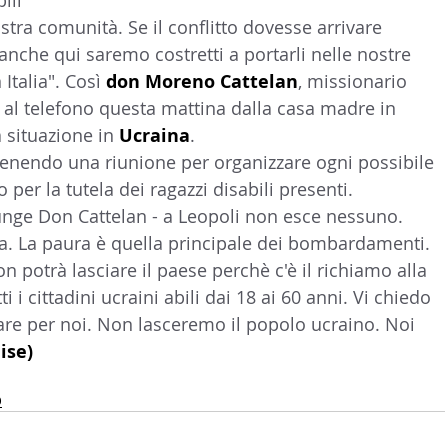
ili 
stra comunità. Se il conflitto dovesse arrivare 
LTURA
15 - AMBASCIATE CONSOLATI
16 - FARNES
che qui saremo costretti a portarli nelle nostre 
Italia". Così 
don Moreno Cattelan
, missionario 
 al telefono questa mattina dalla casa madre in 
 - MAPPE ITALIANI ALL'ESTERO
19 - EUROPA
a situazione in 
Ucraina
.
 tenendo una riunione per organizzare ogni possibile 
AMERICA-CENTRO
22 - AMERICA DEL SUD
23 - AFR
 per la tutela dei ragazzi disabili presenti.
iunge Don Cattelan - a Leopoli non esce nessuno. 
sa. La paura è quella principale dei bombardamenti. 
IA
26 - POLITICA
28 - PAPPAMONDO.TV
on potrà lasciare il paese perchè c'è il richiamo alla 
ti i cittadini ucraini abili dai 18 ai 60 anni. Vi chiedo 
are per noi. Non lasceremo il popolo ucraino. Noi 
E ISTITUTO COMMERCIO ESTERO
32 - MADE IN ITALY
ise) 
O