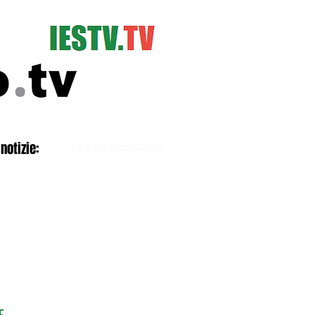
Accedi
notizie:
Login/ Registrati
E