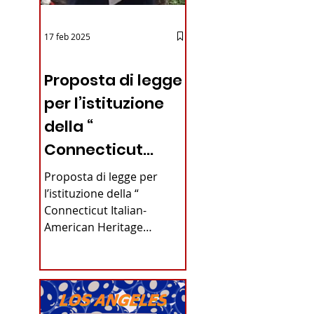
17 feb 2025
12 - IESTV.TV WEB TV
Proposta di legge
per l’istituzione
della “
iano in
Connecticut
Italian-American
Proposta di legge per
Heritage
l’istituzione della “
Connecticut Italian-
Commission”
American Heritage
nello stato del
Commission” nello stato
del Connecticut Di
Connecticut
Alfonso...