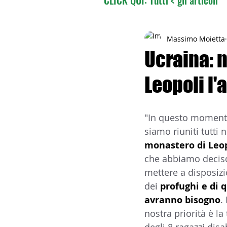
02 - TURISMO DELLE RADI
Massimo Moietta
Ucraina: 
Leopoli l'
04 - ITALIANI ALL'ESTERO
"In questo momento
06 - ITALIANI ALL'ESTERO 
siamo riuniti tutti n
monastero di Leop
che abbiamo deciso
08 - ITALIANI IN OCEANIA
mettere a disposizi
dei 
profughi e di 
avranno bisogno
. 
11 - ITALIANI ALL'ESTERO
nostra priorità è la 