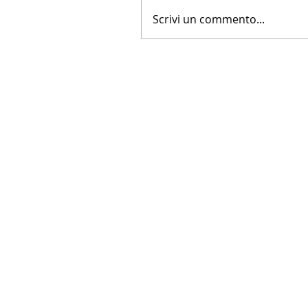
Scrivi un commento...
LA NUOVA FARNESINA