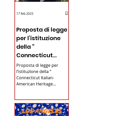
17 feb 2025
12 - IESTV.TV WEB TV
Proposta di legge
per l’istituzione
della “
Connecticut
Italian-American
Proposta di legge per
Heritage
l’istituzione della “
Connecticut Italian-
Commission”
American Heritage
nello stato del
Commission” nello stato
del Connecticut Di
Connecticut
Alfonso...