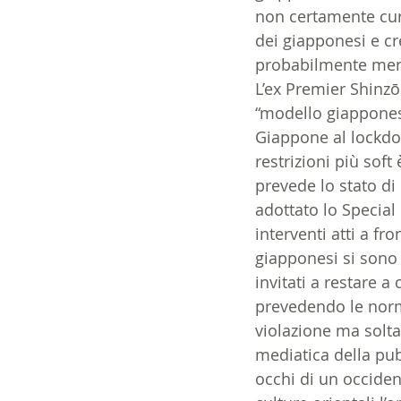
non certamente cura
dei giapponesi e c
probabilmente meno 
L’ex Premier Shinzō
“modello giapponese
Giappone al lockdow
restrizioni più soft
prevede lo stato d
adottato lo Special
interventi atti a fr
giapponesi si sono 
invitati a restare 
prevedendo le norm
violazione ma solta
mediatica della pub
occhi di un occiden