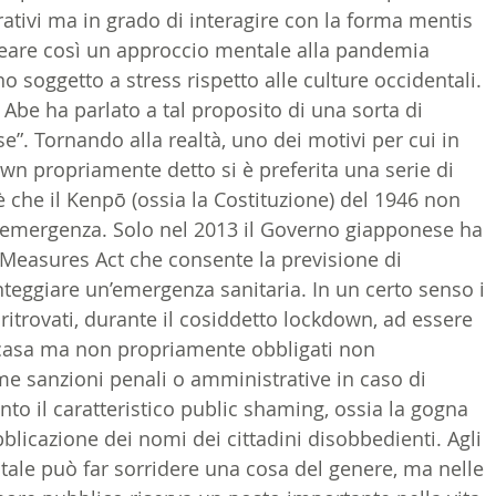
tivi ma in grado di interagire con la forma mentis 
reare così un approccio mentale alla pandemia 
soggetto a stress rispetto alle culture occidentali. 
 Abe ha parlato a tal proposito di una sorta di 
”. Tornando alla realtà, uno dei motivi per cui in 
n propriamente detto si è preferita una serie di 
 è che il Kenpō (ossia la Costituzione) del 1946 non 
i emergenza. Solo nel 2013 il Governo giapponese ha 
 Measures Act che consente la previsione di 
onteggiare un’emergenza sanitaria. In un certo senso i 
ritrovati, durante il cosiddetto lockdown, ad essere 
a casa ma non propriamente obbligati non 
e sanzioni penali o amministrative in caso di 
nto il caratteristico public shaming, ossia la gogna 
blicazione dei nomi dei cittadini disobbedienti. Agli 
tale può far sorridere una cosa del genere, ma nelle 