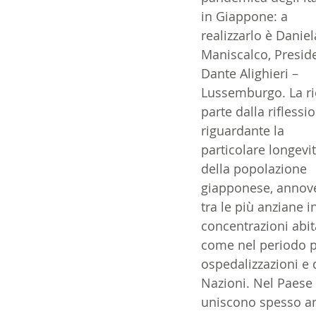
in Giappone: a 
14 - IIC IST. ITALIANO CU
realizzarlo è Daniel
Maniscalco, Presid
Dante Alighieri – 
17 - ASSOCIAZIONI
18
Lussemburgo. La ri
parte dalla riflessi
riguardante la 
20 - AMERICA
21 - 
particolare longevit
della popolazione 
giapponese, annove
24 - ASIA
25 - OCEAN
tra le più anziane 
concentrazioni abit
come nel periodo pi
30 - LAVORO
31 - IC
ospedalizzazioni e d
Nazioni. Nel Paese 
uniscono spesso anc