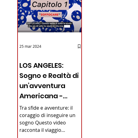
25 mar 2024
12 - IESTV.TV WEB TV
LOS ANGELES:
Sogno e Realtà di
un'avventura
Americana -
VIDEO
Tra sfide e avventure: il
coraggio di inseguire un
sogno Questo video
racconta il viaggio
straordinario di un giovane