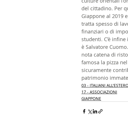
culture orientali l’
del cittadino. Per q
Giappone al 2019 er
tratta spesso di lav
finanziari o di imp
studenti. C’è infine
è Salvatore Cuomo.
nota catena di rist
famosa la pizza nel
sicuramente contrib
patrimonio immater
03 - ITALIANI ALL'ESTER
17 - ASSOCIAZIONI
GIAPPONE