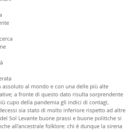
LTURA
15 - AMBASCIATE CONSOLATI
16 - FARNES
a 
ente 
 - MAPPE ITALIANI ALL'ESTERO
19 - EUROPA
cerca 
one 
AMERICA-CENTRO
22 - AMERICA DEL SUD
23 - AFR
à 
rata 
IA
26 - POLITICA
28 - PAPPAMONDO.TV
in assoluto al mondo e con una delle più alte 
ative; a fronte di questo dato risulta sorprendente 
ù cupo della pandemia gli indici di contagi, 
E ISTITUTO COMMERCIO ESTERO
32 - MADE IN ITALY
ecessi sia stato di molto inferiore rispetto ad altre 
del Sol Levante buone prassi e buone politiche si 
he all’ancestrale folklore: chi è dunque la sirena 