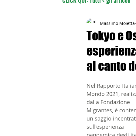
02 - TURISMO DELLE RADI
Massimo Moietta
Tokyo e Os
esperienz
04 - ITALIANI ALL'ESTERO
al canto 
06 - ITALIANI ALL'ESTERO 
Nel Rapporto Italian
Mondo 2021, realiz
08 - ITALIANI IN OCEANIA
dalla Fondazione 
Migrantes, è conte
un saggio incentrat
11 - ITALIANI ALL'ESTERO
sull’esperienza 
pandemica degli ita