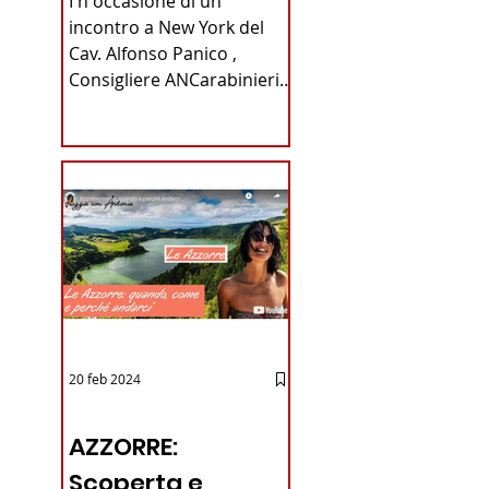
I n occasione di un
Carabinieri
incontro a New York del
Cav. Alfonso Panico ,
Fabrizio Parrulli
Consigliere ANCarabinieri
Sezione di New York, ex
Console del...
iano in
20 feb 2024
12 - IESTV.TV WEB TV
AZZORRE:
Scoperta e