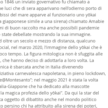
o 1846 un inviato governativo fu chiamato a 
ne luci che di sera apparivano nell’odierno porto di 
issi del mare apparve al funzionario uno yōkai 
ca giapponese simile a una sirena) chiamato Amabie 
nni di buon raccolto ma anche possibili pandemie 
 state debellate mostrando la sua immagine. 
 oltre un secolo e mezzo di distanza, qualcuno 
ocial, nel marzo 2020, l’immagine dello yōkai che è 
poco tempo. La figura mitologica non è sfuggita alle 
, che hanno deciso di adottarla a loro volta. La 
nica è sbarcata anche in Italia divenendo 
niziativa carnevalesca napoletana, in pieno lockdown, 
ie@Montesanto”; nel maggio 2021 è stata la volta 
alia-Giappone che ha dedicato alla mascotte 
, la magica profezia dello yōkai”. Da qui la star del 
 oggetto di dibattito anche nel mondo politico 
o persino chi ha attribuito alla sirena dei poteri, 