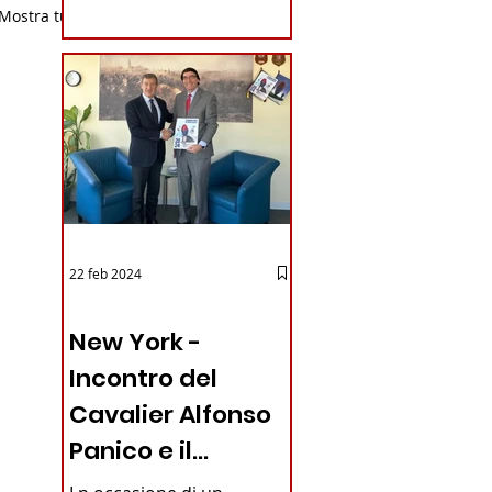
Mostra tutti
coraggioso che ha...
22 feb 2024
03 - ITALIANI ALL'ESTERO
New York -
Incontro del
Cavalier Alfonso
Panico e il
Generale dei