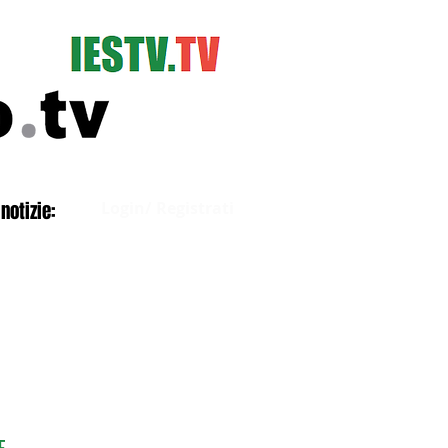
Accedi
notizie:
Login/ Registrati
E