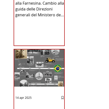
alla Farnesina. Cambio alla
INA
guida delle Direzioni
generali del Ministero degli
Affari Esteri e della
Cooperazione
Internazionale . Il Consiglio
dei Ministri di ieri ha infatti
deliberato le nomine
ICA
proposte dal ministro
Antonio Tajani . NUOVA
DIREZIONE GENERALE
DELLA FARNESINA
14 apr 2025
12 - IESTV.TV WEB TV