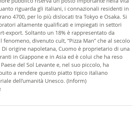
onore pubblico riserva un posto importante nella vita 
uanto riguarda gli italiani, i connazionali residenti in 
ano 4700, per lo più dislocati tra Tokyo e Osaka. Si 
oratori altamente qualificati e impiegati in settori 
ort-export. Soltanto un 18% è rappresentato da 
 il fenomeno, divenuto cult, “Pizza Man” che al secolo 
 Di origine napoletana, Cuomo è proprietario di una 
oranti in Giappone e in Asia ed è colui che ha reso 
 Paese del Sol Levante e, nel suo piccolo, ha 
uito a rendere questo piatto tipico italiano 
iale dell’umanità Unesco. (Inform)
O