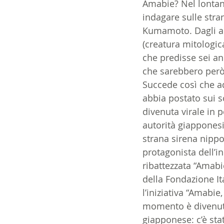
Amabie? Nel lontan
indagare sulle stra
Kumamoto. Dagli ab
(creatura mitologi
che predisse sei a
che sarebbero però
Succede così che ad
abbia postato sui s
divenuta virale in 
autorità giapponesi
strana sirena nippo
protagonista dell’i
ribattezzata “Amab
della Fondazione It
l’iniziativa “Amabie
momento è divenuta
giapponese: c’è stat