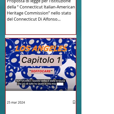
Proposta di legge per l’istituzione
del Connecticut
della “ Connecticut Italian-American
Heritage Commission” nello stato
del Connecticut Di Alfonso...
25 mar 2024
12 - IESTV.TV WEB TV