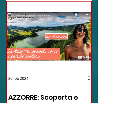
20 feb 2024
12 - IESTV.TV WEB TV
AZZORRE: Scoperta e
Avventura
nell'Arcipelago Segreto
- VIDEO