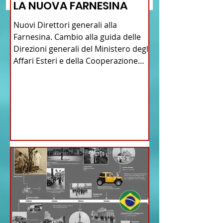
LA NUOVA FARNESINA
American Heritage
Commission” nello 
Nuovi Direttori generali alla
del Connecticut
Farnesina. Cambio alla guida delle
Direzioni generali del Ministero degli
Affari Esteri e della Cooperazione
Internazionale . Il Consiglio dei
Ministri di ieri ha infatti deliberato le
nomine proposte dal ministro
Antonio Tajani . NUOVA DIREZIONE
GENERALE DELLA FARNESINA