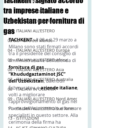
Tachkent : siglato accordo
12 - IESTV.TV WEB TV
tra imprese italiane e
01 - SPECIALE COMITES CGIE
Uzbekistan per fornitura di
02 - TURISMO DELLE RADICI
gas
03 - ITALIANI ALL'ESTERO
TACHKENT -
 Il 28 e il 29 marzo a 
03 bis - Giro del Mondo
Milano sono stati firmati accordi 
04 - ITALIANI ALL'ESTERO Europa
tra il presidente del consiglio di 
05 - ITALIANI ALL'ESTERO Africa
amministrazione dell’azienda di 
fornitura di gas 
06 - ITALIANI ALL'ESTERO Asia
“Khududgaztaminot JSC” 
07 - ITALIANI ALL'ESTERO Australia
dell'Uzbekistan
, Bakhodir 
Eshmuratov, e 
aziende italiane
, 
08 - ITALIANI IN OCEANIA
volti a migliorare 
09 - ITALIANI ALL'ESTERO Nord Amer
l'approvvigionamento di gas nel 
Paese dell'Asia centrale e formare 
11 - ITALIANI ALL'ESTERO Sud Amer
specialisti in questo settore. Alla 
13 - ISTITUZIONI
cerimonia della firma ha 
14 - IIC IST. ITALIANO CULTURA