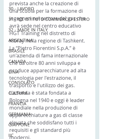
prevista anche la creazione di 
30 - LAVORO
una scuola per la formazione di 
ingegneri nel settore del gas che 
31 - ICE ISTITUTO COMMERCIO ESTERO
avrà sede nel centro educativo 
32 - MADE IN ITALY
HGT Training nel distretto di 
ARGENTINA
Kibray nella regione di Tashkent.
La “Pietro Fiorentini S.p.A.” è 
BRASILE
un'azienda di fama internazionale 
CANADA
che da oltre 80 anni sviluppa e 
produce apparecchiature ad alta 
CINA
tecnologia per l'estrazione, il 
CONSOLATO
trasporto e l'utilizzo dei gas. 
L'azienda è stata fondata a 
CULTURA
Bologna nel 1940 e oggi è leader 
FRANCIA
mondiale nella produzione di 
GERMANIA
apparecchiature a gas di classe 
elevata che soddisfano tutti i 
GIAPPONE
requisiti e gli standard più 
IIC
moderni.