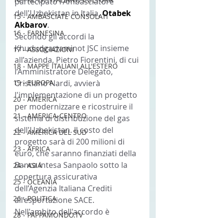
partecipato l'Ambasciatore 
dell'Uzbekistan in Italia, 
Otabek 
15 - AMBASCIATE CONSOLATI
Akbarov
.
16 - FARNESINA
Secondo gli accordi la 
Khududgaztaminot JSC insieme 
17 - ASSOCIAZIONI
all’azienda, Pietro Fiorentini, di cui 
18 - MAPPE ITALIANI ALL'ESTERO
l’Amministratore Delegato, 
19 - EUROPA
Cristiano Nardi, avvierà 
l'implementazione di un progetto 
20 - AMERICA
per modernizzare e ricostruire il 
21 - AMERICA-CENTRO
sistema di distribuzione del gas 
dell'Uzbekistan. Il costo del 
22 - AMERICA DEL SUD
progetto sarà di 200 milioni di 
23 - AFRICA
euro, che saranno finanziati della 
Banca Intesa Sanpaolo sotto la 
24 - ASIA
copertura assicurativa 
25 - OCEANIA
dell’Agenzia Italiana Crediti 
26 - POLITICA
all’esportazione SACE.
Nell'ambito dell'accordo è 
28 - PAPPAMONDO.TV