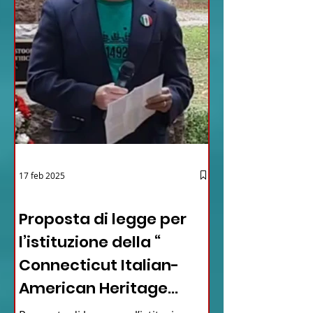
17 feb 2025
12 - IESTV.TV WEB TV
Proposta di legge per
l’istituzione della “
Connecticut Italian-
American Heritage
Commission” nello stato