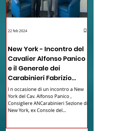
22 feb 2024
03 - ITALIANI ALL'ESTERO
New York - Incontro del
Cavalier Alfonso Panico
e il Generale dei
Carabinieri Fabrizio
Parrulli
I n occasione di un incontro a New
York del Cav. Alfonso Panico ,
Consigliere ANCarabinieri Sezione di
New York, ex Console del...