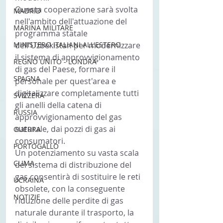
Questa cooperazione sarà svolta 
MADRID
nell'ambito dell'attuazione del 
MARINA MILITARE
programma statale 
MINISTERO ITALIANI ALL'ESTERO
dell'Uzbekistan per modernizzare 
il sistema di approvvigionamento 
REGNO UNITO - LONDRA
di gas del Paese, formare il 
SPAGNA
personale per quest'area e 
digitalizzare completamente tutti 
SVIZZERA
gli anelli della catena di 
RUSSIA
approvvigionamento del gas 
naturale, dai pozzi di gas ai 
GUERRA
consumatori.
PORTOGALLO
Un potenziamento su vasta scala 
CLIMA
del sistema di distribuzione del 
gas consentirà di sostituire le reti 
UCRAINA
obsolete, con la conseguente 
NOTIZIE
riduzione delle perdite di gas 
naturale durante il trasporto, la 