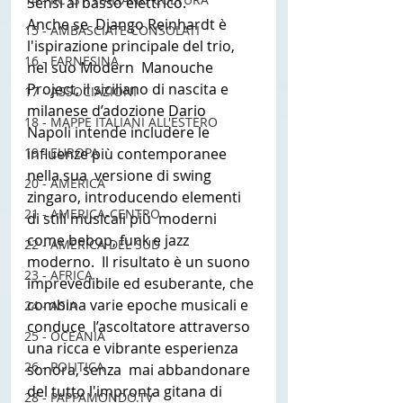
Sensi al basso elettrico. 
Anche se  Django Reinhardt è 
15 - AMBASCIATE CONSOLATI
l'ispirazione principale del trio, 
16 - FARNESINA
nel suo Modern  Manouche 
Project, il siciliano di nascita e 
17 - ASSOCIAZIONI
milanese d’adozione Dario  
18 - MAPPE ITALIANI ALL'ESTERO
Napoli intende includere le 
19 - EUROPA
influenze più contemporanee 
nella sua  versione di swing 
20 - AMERICA
zingaro, introducendo elementi 
21 - AMERICA-CENTRO
di stili musicali più  moderni 
come bebop, funk e jazz 
22 - AMERICA DEL SUD
moderno.  Il risultato è un suono  
23 - AFRICA
imprevedibile ed esuberante, che 
combina varie epoche musicali e 
24 - ASIA
conduce  l’ascoltatore attraverso 
25 - OCEANIA
una ricca e vibrante esperienza 
26 - POLITICA
sonora, senza  mai abbandonare 
del tutto l'impronta gitana di 
28 - PAPPAMONDO.TV