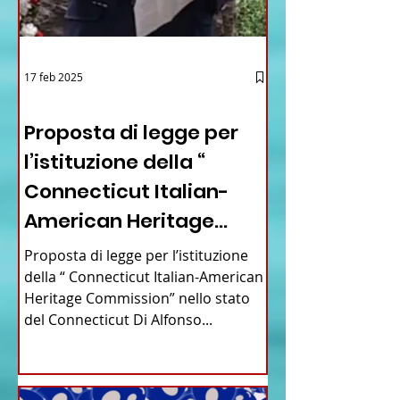
17 feb 2025
12 - IESTV.TV WEB TV
Proposta di legge per
l’istituzione della “
Connecticut Italian-
American Heritage
Commission” nello stato
Proposta di legge per l’istituzione
del Connecticut
della “ Connecticut Italian-American
Heritage Commission” nello stato
del Connecticut Di Alfonso...