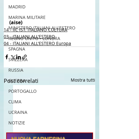
MADRID
MARINA MILITARE
(aise)
MINISTERO ITALIANI ALL'ESTERO
14 - IIC IST. ITALIANO CULTURA
03 - ITALIANI ALL'ESTERO
REGNO UNITO - LONDRA
04 - ITALIANI ALL'ESTERO Europa
SPAGNA
SVIZZERA
RUSSIA
Post correlati
Mostra tutti
GUERRA
PORTOGALLO
CLIMA
UCRAINA
NOTIZIE