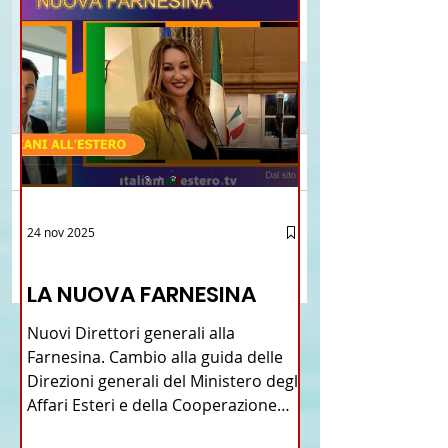
Commenti
Brasile La Storia del
Proposta di legge pe
24 nov 2025
Scrivi un commento...
Talian e dell'Italiano in
l’istituzione della “
12 - IESTV.TV WEB TV
Brasile
Connecticut Italian-
LA NUOVA FARNESINA
American Heritage
Commission” nello 
Nuovi Direttori generali alla
del Connecticut
Farnesina. Cambio alla guida delle
Direzioni generali del Ministero degli
Affari Esteri e della Cooperazione
Internazionale . Il Consiglio dei