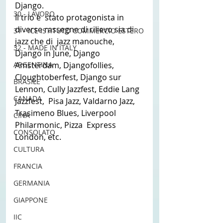
Django.
30 - LAVORO
Il trio è  stato protagonista in 
diverse rassegne di rilievo sia di 
31 - ICE ISTITUTO COMMERCIO ESTERO
jazz che di  jazz manouche, 
32 - MADE IN ITALY
Django in June, Django 
ARGENTINA
Amsterdam, Djangofollies,  
Cloughtoberfest, Django sur 
BRASILE
Lennon, Cully Jazzfest, Eddie Lang 
CANADA
Jazzfest,  Pisa Jazz, Valdarno Jazz, 
Trasimeno Blues, Liverpool 
CINA
Philarmonic, Pizza  Express 
CONSOLATO
London, etc. 
CULTURA
FRANCIA
GERMANIA
GIAPPONE
IIC