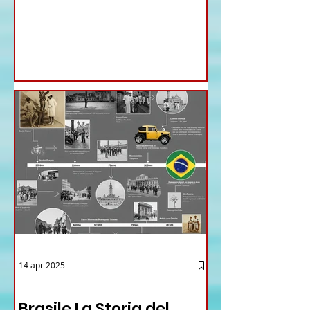
Ministri di ieri ha infatti deliberato le
nomine proposte dal ministro
Antonio Tajani . NUOVA DIREZIONE
GENERALE DELLA FARNESINA
14 apr 2025
12 - IESTV.TV WEB TV
Brasile La Storia del