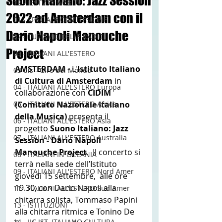
Suono Italiano: Jazz Session
12 - IESTV.TV WEB TV
2022 ad Amsterdam con il
01 - SPECIALE COMITES CGIE
Dario Napoli Manouche
02 - TURISMO DELLE RADICI
Project
03 - ITALIANI ALL'ESTERO
AMSTERDAM 
- L'
Istituto Italiano 
03 bis - Giro del Mondo
di Cultura di Amsterdam
 in 
04 - ITALIANI ALL'ESTERO Europa
collaborazione con 
CIDIM 
05 - ITALIANI ALL'ESTERO Africa
(Comitato Nazionale Italiano 
della Musica)
 presenta il 
06 - ITALIANI ALL'ESTERO Asia
progetto
 Suono Italiano: Jazz 
07 - ITALIANI ALL'ESTERO Australia
Session - Dario Napoli 
Manouche Project
.  Il concerto si 
08 - ITALIANI IN OCEANIA
terrà nella sede dell’Istituto 
09 - ITALIANI ALL'ESTERO Nord Amer
giovedì 15 settembre,  alle ore 
19.30, con Dario Napoli alla 
11 - ITALIANI ALL'ESTERO Sud Amer
chitarra solista, Tommaso Papini  
13 - ISTITUZIONI
alla chitarra ritmica e Tonino De 
14 - IIC IST. ITALIANO CULTURA