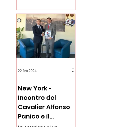
coraggioso che ha...
22 feb 2024
03 - ITALIANI ALL'ESTERO
New York -
Incontro del
Cavalier Alfonso
Panico e il
Generale dei