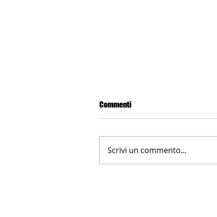
Commenti
Scrivi un commento...
LA NUOVA FARNESINA