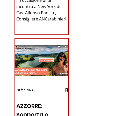
I n occasione di un
Carabinieri
incontro a New York del
Cav. Alfonso Panico ,
Fabrizio Parrulli
Consigliere ANCarabinieri
Sezione di New York, ex
Console del...
20 feb 2024
12 - IESTV.TV WEB TV
AZZORRE:
Scoperta e