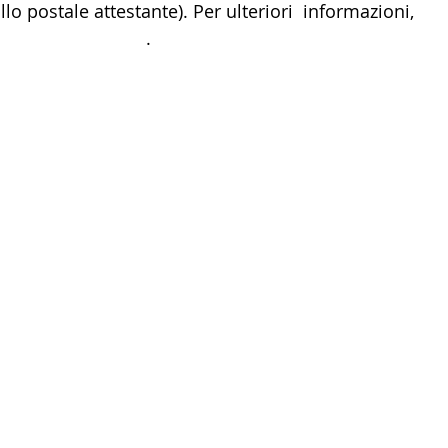
llo postale attestante). Per ulteriori  informazioni, 
tclujro@gmail.com
. 