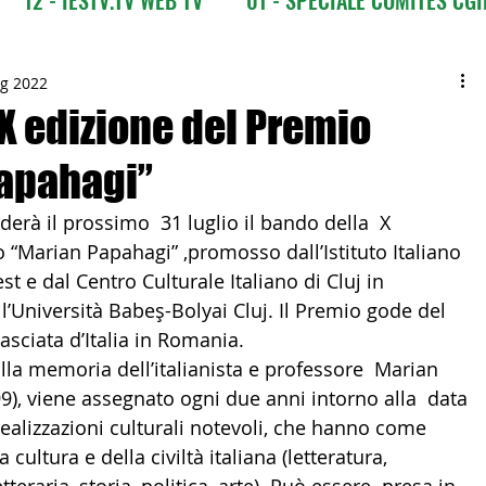
CI
03 - ITALIANI ALL'ESTERO
03 bis - Giro del M
ug 2022
X edizione del Premio
apahagi”
 Europa
05 - ITALIANI ALL'ESTERO Africa
erà il prossimo  31 luglio il bando della  X  
 “Marian Papahagi” ,promosso dall’Istituto Italiano  
Asia
07 - ITALIANI ALL'ESTERO Australia
st e dal Centro Culturale Italiano di Cluj in  
l’Università Babeş-Bolyai Cluj. Il Premio gode del  
asciata d’Italia in Romania.
09 - ITALIANI ALL'ESTERO Nord Amer
 alla memoria dell’italianista e professore  Marian 
), viene assegnato ogni due anni intorno alla  data 
realizzazioni culturali notevoli, che hanno come  
 Sud Amer
13 - ISTITUZIONI
 cultura e della civiltà italiana (letteratura,  