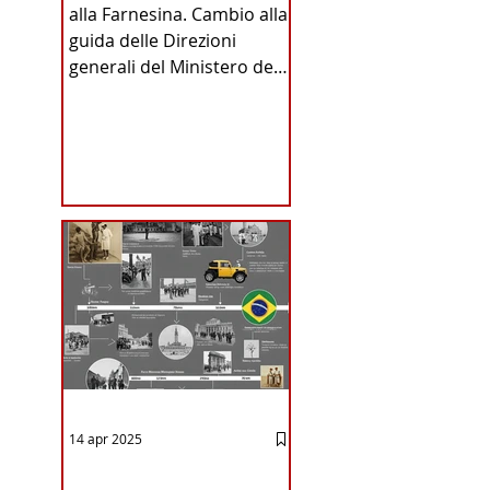
alla Farnesina. Cambio alla
INA
guida delle Direzioni
generali del Ministero degli
Affari Esteri e della
Cooperazione
Internazionale . Il Consiglio
dei Ministri di ieri ha infatti
deliberato le nomine
ICA
proposte dal ministro
Antonio Tajani . NUOVA
DIREZIONE GENERALE
DELLA FARNESINA
14 apr 2025
12 - IESTV.TV WEB TV