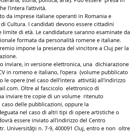
letteraria, storia, politica, arte). Può essere  presa in 
 l’intera l’attività.
LTURA
15 - AMBASCIATE CONSOLATI
16 - FARNES
ato da imprese italiane operanti in Romania e  
o di Cultura. I candidati devono essere cittadini  
 limite di età. Le candidature saranno esaminate da 
 - MAPPE ITALIANI ALL'ESTERO
19 - EUROPA
zionale formata da personalità romene e italiane.  
premio impone la presenza del vincitore a Cluj per la  
AMERICA-CENTRO
22 - AMERICA DEL SUD
23 - AFR
azione.
 inviare, in versione elettronica, una  dichiarazione 
CV in romeno e italiano, l’opera  (volume pubblicato 
IA
26 - POLITICA
28 - PAPPAMONDO.TV
o le opere (nel caso dell’intera  attività) all’indirizzo 
l.com. Oltre al fascicolo  elettronico di 
a inviare tre copie di un volume  ritenuto 
E ISTITUTO COMMERCIO ESTERO
32 - MADE IN ITALY
 caso delle pubblicazioni, oppure la  
uata nel caso di altri tipi di opere artistiche o  
 dovrà essere inviato all’indirizzo del Centro  
tr. Universităţii n. 7-9, 400091 Cluj, entro e non  oltre 