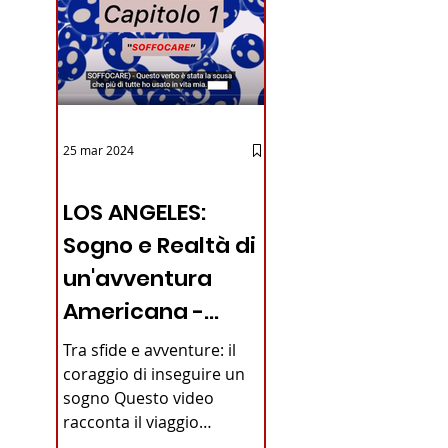
25 mar 2024
12 - IESTV.TV WEB TV
LOS ANGELES:
Sogno e Realtà di
un'avventura
Americana -
VIDEO
Tra sfide e avventure: il
coraggio di inseguire un
sogno Questo video
iano in
racconta il viaggio
straordinario di un giovane