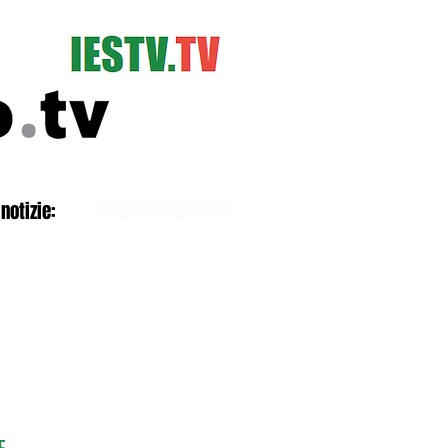
Accedi
notizie:
Login/ Registrati
E