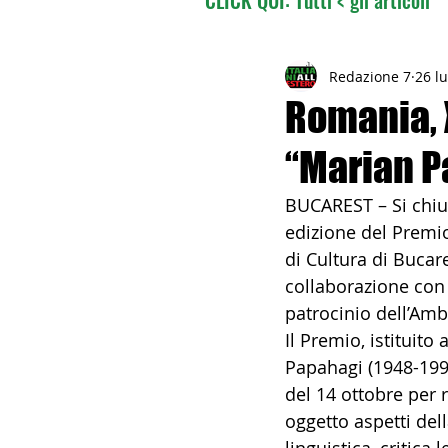
02 - TURISMO DELLE RADI
Redazione 7
26 l
Romania, 
“Marian P
04 - ITALIANI ALL'ESTERO
BUCAREST – Si chiud
edizione del Premio
06 - ITALIANI ALL'ESTERO 
di Cultura di Bucare
collaborazione con 
patrocinio dell’Amb
08 - ITALIANI IN OCEANIA
Il Premio, istituito
Papahagi (1948-1999
del 14 ottobre per 
11 - ITALIANI ALL'ESTERO
oggetto aspetti della