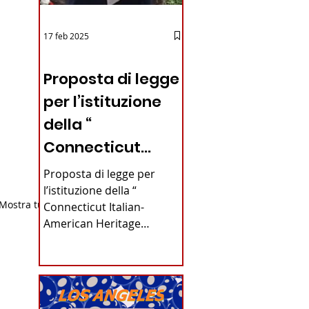
17 feb 2025
12 - IESTV.TV WEB TV
Proposta di legge
per l’istituzione
della “
Connecticut
Italian-American
Proposta di legge per
Heritage
l’istituzione della “
Mostra tutti
Connecticut Italian-
Commission”
American Heritage
nello stato del
Commission” nello stato
del Connecticut Di
Connecticut
Alfonso...