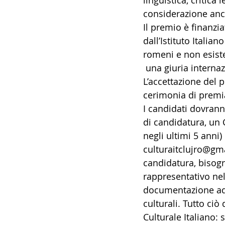
linguistica, critica 
considerazione anche
14 - IIC IST. ITALIANO CU
Il premio è finanzi
dall’Istituto Italian
romeni e non esiste
17 - ASSOCIAZIONI
18
 una giuria interna
L’accettazione del 
20 - AMERICA
21 - 
cerimonia di premi
I candidati dovranno
di candidatura, un 
24 - ASIA
25 - OCEAN
negli ultimi 5 anni) 
culturaitclujro@gmai
candidatura, bisogn
30 - LAVORO
31 - IC
rappresentativo nel
documentazione adeg
culturali. Tutto ciò
Culturale Italiano: s