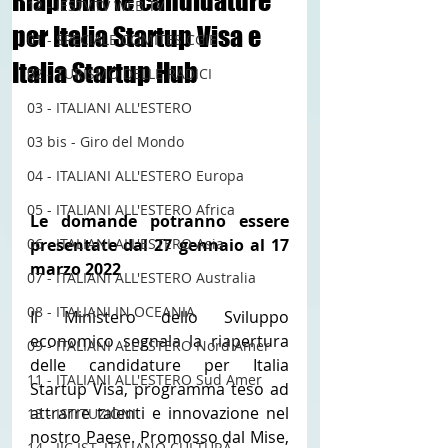
Riaprono le candidature
12 - IESTV.TV WEB TV
per Italia Startup Visa e
01 - SPECIALE COMITES CGIE
Italia Startup Hub
02 - TURISMO DELLE RADICI
03 - ITALIANI ALL'ESTERO
03 bis - Giro del Mondo
04 - ITALIANI ALL'ESTERO Europa
05 - ITALIANI ALL'ESTERO Africa
Le domande potranno essere 
presentate dal 27 gennaio al 17 
06 - ITALIANI ALL'ESTERO Asia
marzo 2022
07 - ITALIANI ALL'ESTERO Australia
08 - ITALIANI IN OCEANIA
Il Ministero dello Sviluppo 
economico segnala la riapertura 
09 - ITALIANI ALL'ESTERO Nord Amer
delle candidature per Italia 
11 - ITALIANI ALL'ESTERO Sud Amer
Startup Visa, programma teso ad 
attrarre talenti e innovazione nel 
13 - ISTITUZIONI
nostro Paese. Promosso dal Mise, 
14 - IIC IST. ITALIANO CULTURA