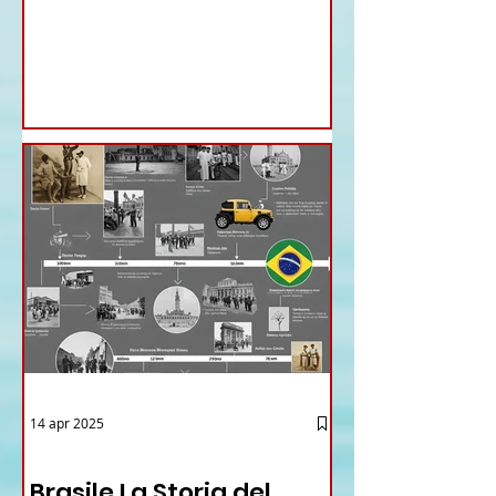
Ministri di ieri ha infatti deliberato le
nomine proposte dal ministro
Antonio Tajani . NUOVA DIREZIONE
GENERALE DELLA FARNESINA
14 apr 2025
12 - IESTV.TV WEB TV
Brasile La Storia del