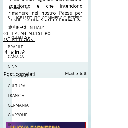
soggiorno e che intendono 
30 - LAVORO
rimanere nel nostro Paese per 
31 - ICE ISTITUTO COMMERCIO ESTERO
costituire una startup innovativa. 
(Inform)
32 - MADE IN ITALY
03 - ITALIANI ALL'ESTERO
ARGENTINA
13 - ISTITUZIONI
BRASILE
CANADA
CINA
Post correlati
Mostra tutti
CONSOLATO
CULTURA
FRANCIA
GERMANIA
GIAPPONE
IIC