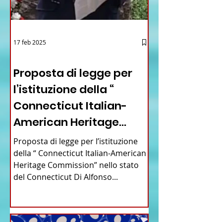
17 feb 2025
12 - IESTV.TV WEB TV
Proposta di legge per
l’istituzione della “
Connecticut Italian-
American Heritage
Commission” nello stato
Proposta di legge per l’istituzione
del Connecticut
della “ Connecticut Italian-American
Heritage Commission” nello stato
del Connecticut Di Alfonso...