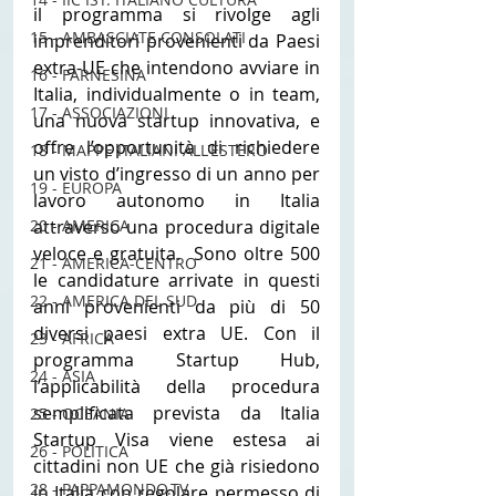
il programma si rivolge agli 
15 - AMBASCIATE CONSOLATI
imprenditori provenienti da Paesi 
extra-UE che intendono avviare in 
16 - FARNESINA
Italia, individualmente o in team, 
17 - ASSOCIAZIONI
una nuova startup innovativa, e 
offre l’opportunità di richiedere 
18 - MAPPE ITALIANI ALL'ESTERO
un visto d’ingresso di un anno per 
19 - EUROPA
lavoro autonomo in Italia 
attraverso una procedura digitale 
20 - AMERICA
veloce e gratuita.  Sono oltre 500 
21 - AMERICA-CENTRO
le candidature arrivate in questi 
22 - AMERICA DEL SUD
anni provenienti da più di 50 
diversi paesi extra UE. Con il 
23 - AFRICA
programma Startup Hub, 
24 - ASIA
l’applicabilità della procedura 
semplificata prevista da Italia 
25 - OCEANIA
Startup Visa viene estesa ai 
26 - POLITICA
cittadini non UE che già risiedono 
28 - PAPPAMONDO.TV
in Italia con regolare permesso di 