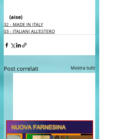
(aise) 
32 - MADE IN ITALY
03 - ITALIANI ALL'ESTERO
Post correlati
Mostra tutti