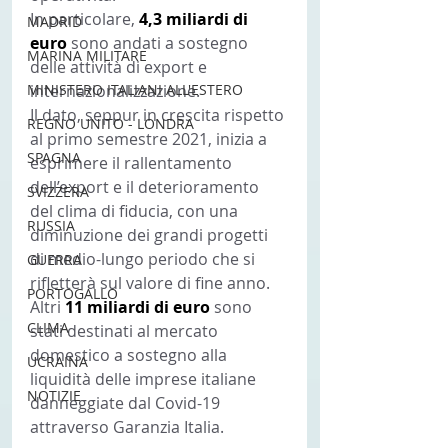
In particolare, 
4,3 miliardi di 
MADRID
euro 
sono andati a sostegno 
MARINA MILITARE
delle attività di export e 
MINISTERO ITALIANI ALL'ESTERO
internazionalizzazione.
Il dato, seppur in crescita rispetto 
REGNO UNITO - LONDRA
al primo semestre 2021, inizia a 
SPAGNA
esprimere il rallentamento 
dell’export e il deterioramento 
SVIZZERA
del clima di fiducia, con una 
RUSSIA
diminuzione dei grandi progetti 
di medio-lungo periodo che si 
GUERRA
rifletterà sul valore di fine anno.
PORTOGALLO
Altri 
11 miliardi di euro 
sono 
CLIMA
stati destinati al mercato 
domestico a sostegno alla 
UCRAINA
liquidità delle imprese italiane 
NOTIZIE
danneggiate dal Covid-19 
attraverso Garanzia Italia.