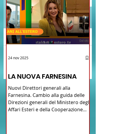
Commenti
Brasile La Storia del
Proposta di legge pe
24 nov 2025
Scrivi un commento...
Talian e dell'Italiano in
l’istituzione della “
12 - IESTV.TV WEB TV
Brasile
Connecticut Italian-
LA NUOVA FARNESINA
American Heritage
Commission” nello 
Nuovi Direttori generali alla
del Connecticut
Farnesina. Cambio alla guida delle
Direzioni generali del Ministero degli
Affari Esteri e della Cooperazione
Internazionale . Il Consiglio dei
Ministri di ieri ha infatti deliberato le
nomine proposte dal ministro