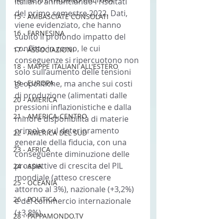
italiano annunciando i risultati 
del primo semestre 2022. Dati, 
15 - AMBASCIATE CONSOLATI
viene evidenziato, che hanno 
16 - FARNESINA
subito il profondo impatto del 
conflitto in corso, le cui 
17 - ASSOCIAZIONI
conseguenze si ripercuotono non 
18 - MAPPE ITALIANI ALL'ESTERO
solo sull’aumento delle tensioni 
19 - EUROPA
geopolitiche, ma anche sui costi 
di produzione (alimentati dalle 
20 - AMERICA
pressioni inflazionistiche e dalla 
21 - AMERICA-CENTRO
minore disponibilità di materie 
prime) e sul deterioramento 
22 - AMERICA DEL SUD
generale della fiducia, con una 
23 - AFRICA
conseguente diminuzione delle 
prospettive di crescita del PIL 
24 - ASIA
mondiale (atteso crescere 
25 - OCEANIA
attorno al 3%), nazionale (+3,2%) 
26 - POLITICA
e del commercio internazionale 
(+3,8%).
28 - PAPPAMONDO.TV