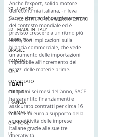
Anche l’export, solido motore 
30 - LAVORO
dell’economia italiana, - rileva 
Sace – risente del peggioramento 
31 - ICE ISTITUTO COMMERCIO ESTERO
del contesto mondiale ed è 
32 - MADE IN ITALY
previsto crescere a un ritmo più 
ARGENTINA
lento, con implicazioni sulla 
bilancia commerciale, che vede 
BRASILE
un aumento delle importazioni 
CANADA
imputabile all’incremento dei 
prezzi delle materie prime.
CINA
CONSOLATO
I DATI
Nei primi sei mesi dell’anno, SACE 
CULTURA
ha garantito finanziamenti e 
FRANCIA
assicurato contratti per circa 16 
GERMANIA
miliardi di euro a supporto della 
competitività delle imprese 
GIAPPONE
italiane grazie alle sue tre 
IIC
operatività.