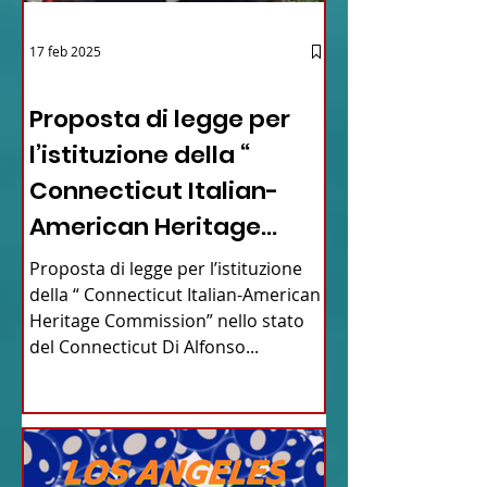
17 feb 2025
12 - IESTV.TV WEB TV
Proposta di legge per
l’istituzione della “
Connecticut Italian-
American Heritage
Commission” nello stato
Proposta di legge per l’istituzione
del Connecticut
della “ Connecticut Italian-American
Heritage Commission” nello stato
del Connecticut Di Alfonso...