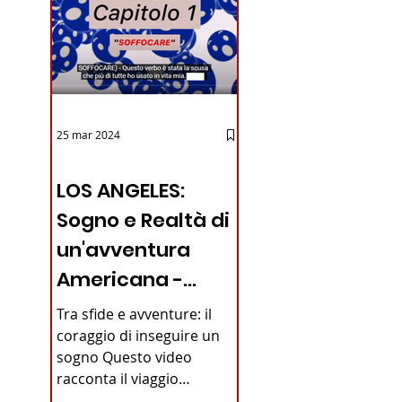
25 mar 2024
12 - IESTV.TV WEB TV
LOS ANGELES:
Sogno e Realtà di
iano in
un'avventura
Americana -
VIDEO
Tra sfide e avventure: il
coraggio di inseguire un
sogno Questo video
racconta il viaggio
straordinario di un giovane