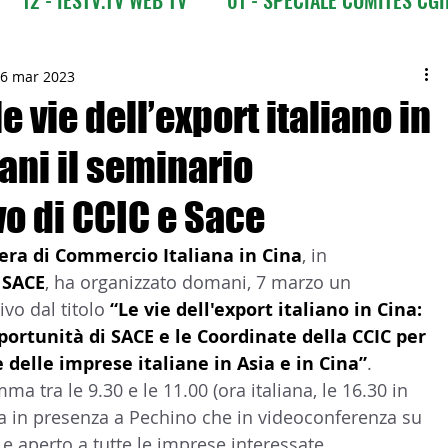
CI
03 - ITALIANI ALL'ESTERO
03 bis - Giro del M
6 mar 2023
le vie dell’export italiano in
ani il seminario
 Europa
05 - ITALIANI ALL'ESTERO Africa
vo di CCIC e Sace
Asia
07 - ITALIANI ALL'ESTERO Australia
ra di Commercio Italiana in Cina
, in 
 
SACE
, ha organizzato domani, 7 marzo un 
vo dal titolo 
“Le vie dell'export italiano in Cina: 
09 - ITALIANI ALL'ESTERO Nord Amer
ortunità di SACE e le Coordinate della CCIC per 
e delle imprese italiane in Asia e in Cina”
. 
ma tra le 9.30 e le 11.00 (ora italiana, le 16.30 in 
 Sud Amer
13 - ISTITUZIONI
sia in presenza a Pechino che in videoconferenza su 
e aperto a tutte le imprese interessate.