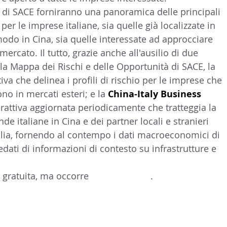
e di SACE forniranno una panoramica delle principali 
LTURA
15 - AMBASCIATE CONSOLATI
16 - FARNES
per le imprese italiane, sia quelle già localizzate in 
 modo in Cina, sia quelle interessate ad approcciare 
rcato. Il tutto, grazie anche all'ausilio di due 
 - MAPPE ITALIANI ALL'ESTERO
19 - EUROPA
 la Mappa dei Rischi e delle Opportunità di SACE, la 
iva che delinea i profili di rischio per le imprese che 
no in mercati esteri; e la 
China-Italy Business 
AMERICA-CENTRO
22 - AMERICA DEL SUD
23 - AFR
erattiva aggiornata periodicamente che tratteggia la 
de italiane in Cina e dei partner locali e stranieri 
talia, fornendo al contempo i dati macroeconomici di 
IA
26 - POLITICA
28 - PAPPAMONDO.TV
edati di informazioni di contesto su infrastrutture e 
 gratuita, ma occorre 
registrarsi qui
. 
E ISTITUTO COMMERCIO ESTERO
32 - MADE IN ITALY