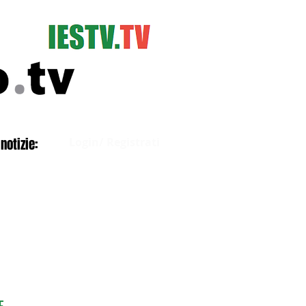
Accedi
notizie:
Login/ Registrati
E