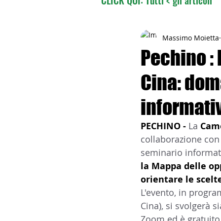
02 - TURISMO DELLE RADI
Massimo Moietta
Pechino : 
Cina: dom
04 - ITALIANI ALL'ESTERO
informati
06 - ITALIANI ALL'ESTERO 
PECHINO - 
La 
Came
collaborazione con
seminario informati
08 - ITALIANI IN OCEANIA
la Mappa delle opp
orientare le scelt
L'evento, in program
11 - ITALIANI ALL'ESTERO
Cina), si svolgerà 
Zoom ed è gratuito 