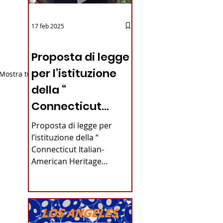
17 feb 2025
12 - IESTV.TV WEB TV
Proposta di legge
per l’istituzione
Mostra tutti
della “
Connecticut
Italian-American
Proposta di legge per
Heritage
l’istituzione della “
Connecticut Italian-
Commission”
American Heritage
nello stato del
Commission” nello stato
del Connecticut Di
Connecticut
Alfonso...