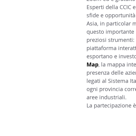
Esperti della CCIC 
14 - IIC IST. ITALIANO CU
sfide e opportunità 
Asia, in particolar
questo importante me
17 - ASSOCIAZIONI
18
preziosi strumenti:
piattaforma interatt
esportano e investo
20 - AMERICA
21 - 
Map
, la mappa int
presenza delle azien
legati al Sistema I
24 - ASIA
25 - OCEAN
ogni provincia corr
aree industriali.
La partecipazione è
30 - LAVORO
31 - IC