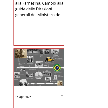
alla Farnesina. Cambio alla
INA
guida delle Direzioni
generali del Ministero degli
Affari Esteri e della
Cooperazione
Internazionale . Il Consiglio
dei Ministri di ieri ha infatti
deliberato le nomine
ICA
proposte dal ministro
Antonio Tajani . NUOVA
DIREZIONE GENERALE
DELLA FARNESINA
14 apr 2025
12 - IESTV.TV WEB TV