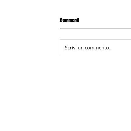
Commenti
Scrivi un commento...
LA NUOVA FARNESINA