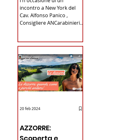
I n occasione di un
Carabinieri
incontro a New York del
Cav. Alfonso Panico ,
Fabrizio Parrulli
Consigliere ANCarabinieri
Sezione di New York, ex
Console del...
20 feb 2024
12 - IESTV.TV WEB TV
AZZORRE:
Scoperta e