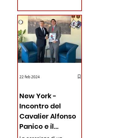
coraggioso che ha...
22 feb 2024
03 - ITALIANI ALL'ESTERO
New York -
Incontro del
Cavalier Alfonso
Panico e il
Generale dei