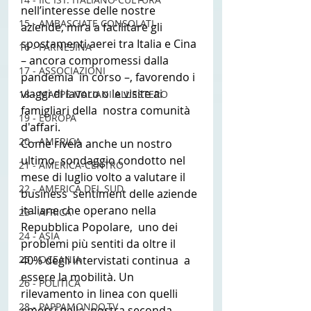
nell’interesse delle nostre 
15 - AMBASCIATE CONSOLATI
aziende, mira a facilitare gli  
spostamenti aerei tra Italia e Cina 
16 - FARNESINA
– ancora compromessi dalla 
17 - ASSOCIAZIONI
pandemia  in corso –, favorendo i 
viaggi di lavoro o le visite ai 
18 - MAPPE ITALIANI ALL'ESTERO
famigliari della  nostra comunità 
19 - EUROPA
d'affari.
20 - AMERICA
Come rivela anche un nostro 
ultimo  sondaggio condotto nel 
21 - AMERICA-CENTRO
mese di luglio volto a valutare il 
22 - AMERICA DEL SUD
business  sentiment delle aziende 
italiane che operano nella 
23 - AFRICA
Repubblica Popolare,  uno dei 
24 - ASIA
problemi più sentiti da oltre il 
25 - OCEANIA
40% degli intervistati continua  a 
essere la mobilità. Un 
26 - POLITICA
rilevamento in linea con quelli 
28 - PAPPAMONDO.TV
emersi nella  nostra seconda 