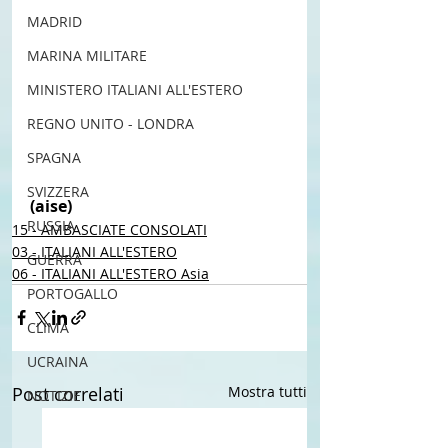
MADRID
MARINA MILITARE
MINISTERO ITALIANI ALL'ESTERO
REGNO UNITO - LONDRA
SPAGNA
SVIZZERA
(aise) 
RUSSIA
15 - AMBASCIATE CONSOLATI
03 - ITALIANI ALL'ESTERO
GUERRA
06 - ITALIANI ALL'ESTERO Asia
PORTOGALLO
CLIMA
UCRAINA
Post correlati
Mostra tutti
NOTIZIE