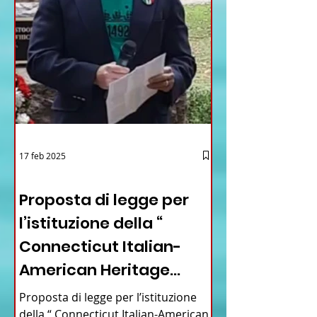
17 feb 2025
12 - IESTV.TV WEB TV
Proposta di legge per
l’istituzione della “
Connecticut Italian-
American Heritage
Commission” nello stato
Proposta di legge per l’istituzione
del Connecticut
della “ Connecticut Italian-American