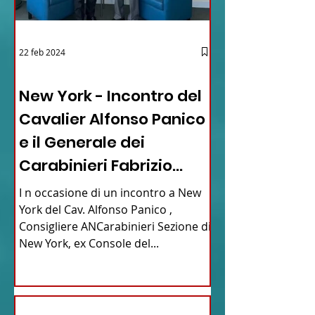
22 feb 2024
03 - ITALIANI ALL'ESTERO
New York - Incontro del
Cavalier Alfonso Panico
e il Generale dei
Carabinieri Fabrizio
Parrulli
I n occasione di un incontro a New
York del Cav. Alfonso Panico ,
Consigliere ANCarabinieri Sezione di
New York, ex Console del...