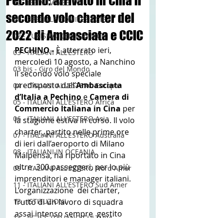
Pechino: arrivato in Cina il
12 - IESTV.TV WEB TV
secondo volo charter del
01 - SPECIALE COMITES CGIE
2022 di Ambasciata e CCIC
02 - TURISMO DELLE RADICI
PECHINO -
 È atterrato ieri, 
03 - ITALIANI ALL'ESTERO
mercoledì 10 agosto, a Nanchino 
03 bis - Giro del Mondo
il secondo volo speciale 
predisposto dall’
Ambasciata 
04 - ITALIANI ALL'ESTERO Europa
d’Italia a Pechino 
e 
Camera di 
05 - ITALIANI ALL'ESTERO Africa
Commercio Italiana in Cina 
per  
06 - ITALIANI ALL'ESTERO Asia
la stagione estiva in corso. Il volo 
charter, partito nelle prime ore  
07 - ITALIANI ALL'ESTERO Australia
di ieri dall’aeroporto di Milano 
08 - ITALIANI IN OCEANIA
Malpensa, ha riportato in Cina 
oltre  300 passeggeri, per lo più 
09 - ITALIANI ALL'ESTERO Nord Amer
imprenditori e manager italiani.
11 - ITALIANI ALL'ESTERO Sud Amer
L’organizzazione  dei charter, 
13 - ISTITUZIONI
frutto di un lavoro di squadra 
assai intenso sempre  gestito 
14 - IIC IST. ITALIANO CULTURA