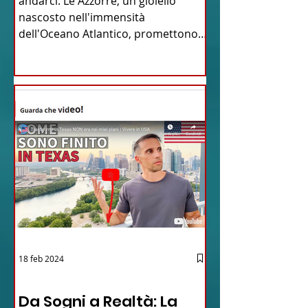
andarci. Le Azzorre, un gioiello
nascosto nell'immensità
dell'Oceano Atlantico, promettono
un'avventura...
18 feb 2024
12 - IESTV.TV WEB TV
Da Sogni a Realtà: La