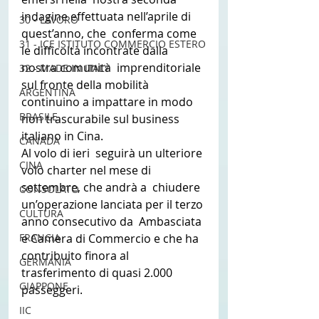
indagine effettuata nell’aprile di 
30 - LAVORO
quest’anno, che  conferma come 
31 - ICE ISTITUTO COMMERCIO ESTERO
le difficoltà incontrate dalla 
nostra comunità  imprenditoriale 
32 - MADE IN ITALY
sul fronte della mobilità 
ARGENTINA
continuino a impattare in modo  
BRASILE
non trascurabile sul business 
italiano in Cina.
CANADA
Al volo di ieri  seguirà un ulteriore 
CINA
volo charter nel mese di 
settembre, che andrà a  chiudere 
CONSOLATO
un’operazione lanciata per il terzo 
CULTURA
anno consecutivo da  Ambasciata 
FRANCIA
e Camera di Commercio e che ha 
contribuito finora al  
GERMANIA
trasferimento di quasi 2.000 
GIAPPONE
passeggeri. 
IIC