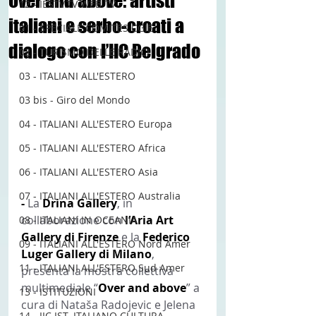
Over and above: artisti
12 - IESTV.TV WEB TV
italiani e serbo-croati a
01 - SPECIALE COMITES CGIE
dialogo con l’IIC Belgrado
02 - TURISMO DELLE RADICI
03 - ITALIANI ALL'ESTERO
03 bis - Giro del Mondo
04 - ITALIANI ALL'ESTERO Europa
05 - ITALIANI ALL'ESTERO Africa
06 - ITALIANI ALL'ESTERO Asia
07 - ITALIANI ALL'ESTERO Australia
-
 La 
Drina Gallery
, in 
collaborazione con 
l’Aria Art 
08 - ITALIANI IN OCEANIA
Gallery di Firenze 
e la 
Federico 
09 - ITALIANI ALL'ESTERO Nord Amer
Luger Gallery di Milano
, 
11 - ITALIANI ALL'ESTERO Sud Amer
presenta la mostra collettiva 
multimediale “
Over and above
” a 
13 - ISTITUZIONI
cura di Nataša Radojevic e Jelena 
14 - IIC IST. ITALIANO CULTURA