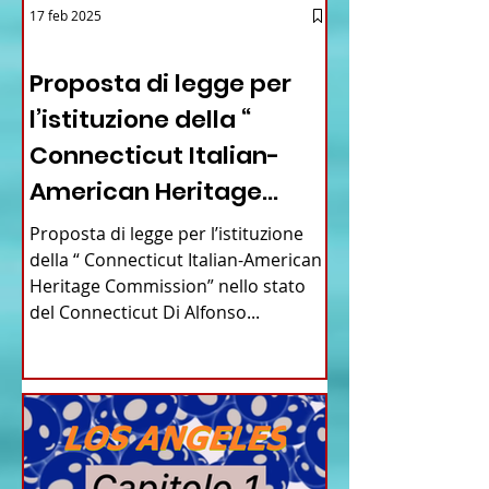
17 feb 2025
12 - IESTV.TV WEB TV
Proposta di legge per
l’istituzione della “
Connecticut Italian-
American Heritage
Commission” nello stato
Proposta di legge per l’istituzione
del Connecticut
della “ Connecticut Italian-American
Heritage Commission” nello stato
del Connecticut Di Alfonso...