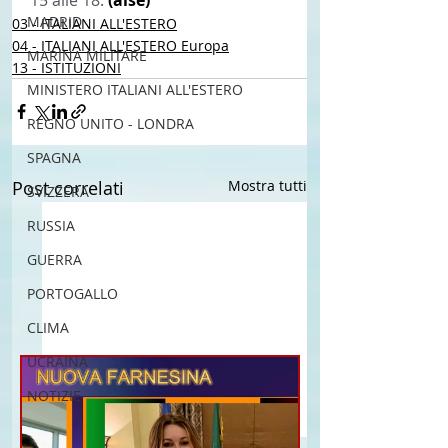
MADRID
03 - ITALIANI ALL'ESTERO
04 - ITALIANI ALL'ESTERO Europa
MARINA MILITARE
13 - ISTITUZIONI
MINISTERO ITALIANI ALL'ESTERO
REGNO UNITO - LONDRA
SPAGNA
Post correlati
Mostra tutti
SVIZZERA
RUSSIA
GUERRA
PORTOGALLO
CLIMA
UCRAINA
NOTIZIE