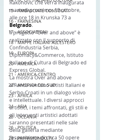
Rakonovic che verrà inaugurata 
martedì prossimo, 19 ottobre, 
15 - AMBASCIATE CONSOLATI
alle ore 18 in Krunska 73 a 
16 - FARNESINA
Belgrado
.
17 - ASSOCIAZIONI
Il progetto “Over and above” è 
realizzato con il supporto di 
18 - MAPPE ITALIANI ALL'ESTERO
Confindustria Serbia, 
19 - EUROPA
Diplomacy&Commerce, Istituto 
Italiano di Cultura di Belgrado ed 
20 - AMERICA
Express Global.
21 - AMERICA-CENTRO
La mostra Over and above 
affianca ventuno artisti Italiani e 
22 - AMERICA DEL SUD
Serbo-Croati in un dialogo visivo 
23 - AFRICA
e intellettuale. I diversi approcci 
24 - ASIA
artistici, i temi affrontati, gli stili e 
gli interventi artistici adottati 
25 - OCEANIA
saranno presentati nelle sale 
26 - POLITICA
della galleria mediante 
l’esposizione di circa 50 opere 
28 - PAPPAMONDO.TV