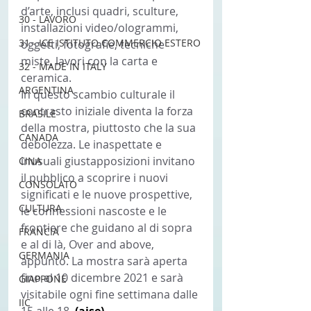
d’arte, inclusi quadri, sculture, 
30 - LAVORO
installazioni video/ologrammi, 
31 - ICE ISTITUTO COMMERCIO ESTERO
oggetti, fotografie, tecniche 
miste, lavori con la carta e 
32 - MADE IN ITALY
ceramica.
ARGENTINA
In questo scambio culturale il 
contrasto iniziale diventa la forza 
BRASILE
della mostra, piuttosto che la sua 
CANADA
debolezza. Le inaspettate e 
inusuali giustapposizioni invitano 
CINA
il pubblico a scoprire i nuovi 
CONSOLATO
significati e le nuove prospettive, 
CULTURA
le connessioni nascoste e le 
frontiere che guidano al di sopra 
FRANCIA
e al di là, Over and above, 
GERMANIA
appunto. La mostra sarà aperta 
fino al 10 dicembre 2021 e sarà 
GIAPPONE
visitabile ogni fine settimana dalle 
IIC
15 alle 18. 
(aise) 