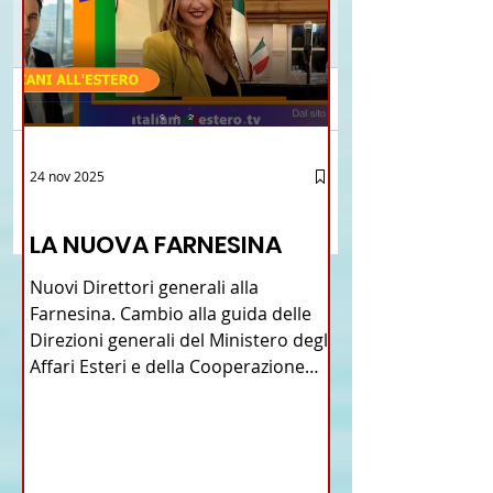
Commenti
Brasile La Storia del
Proposta di legge pe
24 nov 2025
Scrivi un commento...
Talian e dell'Italiano in
l’istituzione della “
12 - IESTV.TV WEB TV
Brasile
Connecticut Italian-
LA NUOVA FARNESINA
American Heritage
Commission” nello 
Nuovi Direttori generali alla
del Connecticut
Farnesina. Cambio alla guida delle
Direzioni generali del Ministero degli
Affari Esteri e della Cooperazione
Internazionale . Il Consiglio dei
Ministri di ieri ha infatti deliberato le
nomine proposte dal ministro
Antonio Tajani . NUOVA DIREZIONE