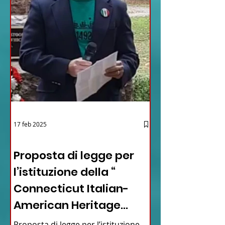
17 feb 2025
12 - IESTV.TV WEB TV
Proposta di legge per
l’istituzione della “
Connecticut Italian-
American Heritage
Commission” nello stato
Proposta di legge per l’istituzione