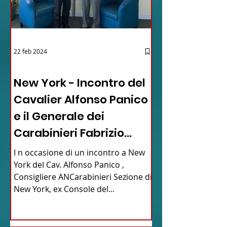
22 feb 2024
03 - ITALIANI ALL'ESTERO
New York - Incontro del
Cavalier Alfonso Panico
e il Generale dei
Carabinieri Fabrizio
Parrulli
I n occasione di un incontro a New
York del Cav. Alfonso Panico ,
Consigliere ANCarabinieri Sezione di
New York, ex Console del...