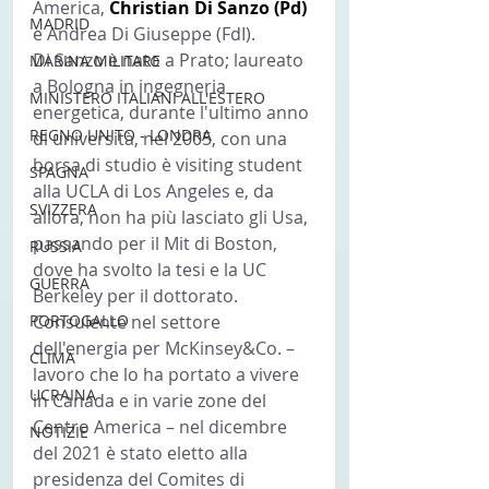
America, 
Christian Di Sanzo (Pd) 
MADRID
e Andrea Di Giuseppe (FdI).
Di Sanzo è nato a Prato; laureato 
MARINA MILITARE
a Bologna in ingegneria 
MINISTERO ITALIANI ALL'ESTERO
energetica, durante l'ultimo anno 
REGNO UNITO - LONDRA
di università, nel 2005, con una 
borsa di studio è visiting student 
SPAGNA
alla UCLA di Los Angeles e, da 
SVIZZERA
allora, non ha più lasciato gli Usa, 
passando per il Mit di Boston, 
RUSSIA
dove ha svolto la tesi e la UC 
GUERRA
Berkeley per il dottorato. 
PORTOGALLO
Consulente nel settore 
dell'energia per McKinsey&Co. – 
CLIMA
lavoro che lo ha portato a vivere 
UCRAINA
in Canada e in varie zone del 
Centro America – nel dicembre 
NOTIZIE
del 2021 è stato eletto alla 
presidenza del Comites di 