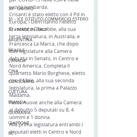
sanità lombarda.
30 - LAVORO
Crisanti è stato eletto con il Pd in 
31 - ICE ISTITUTO COMMERCIO ESTERO
Europa; i Dem hanno rieletto 
Francesco Giacobbe, alla sua 
32 - MADE IN ITALY
terza legislatura, in Australia, e 
ARGENTINA
Francesca La Marca, che dopo 
BRASILE
due legislature alla Camera 
debutta in Senato, in Centro e 
CANADA
Nord America. Completa il 
CINA
quartetto Mario Borghese, eletto 
con il Maie, alla sua seconda 
CONSOLATO
legislatura, la prima a Palazzo 
CULTURA
Madama.
FRANCIA
Facce nuove anche alla Camera: 
al debutto 5 deputati su 8, 4 
GERMANIA
uomini e 1 donna.
GIAPPONE
Alla prima legislatura entrambi i 
deputati eletti in Centro e Nord 
IIC