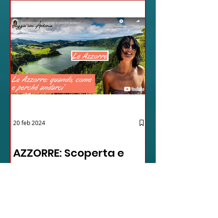
20 feb 2024
12 - IESTV.TV WEB TV
AZZORRE: Scoperta e
Avventura
nell'Arcipelago Segreto
- VIDEO