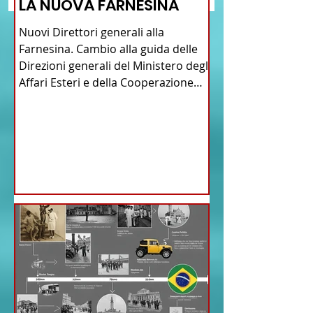
LA NUOVA FARNESINA
American Heritage
Commission” nello 
Nuovi Direttori generali alla
del Connecticut
Farnesina. Cambio alla guida delle
Direzioni generali del Ministero degli
Affari Esteri e della Cooperazione
Internazionale . Il Consiglio dei
Ministri di ieri ha infatti deliberato le
nomine proposte dal ministro
Antonio Tajani . NUOVA DIREZIONE
GENERALE DELLA FARNESINA