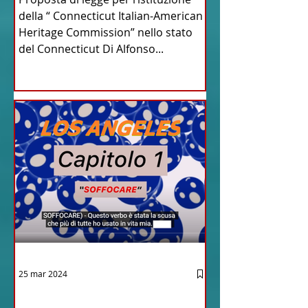
del Connecticut
della “ Connecticut Italian-American
Heritage Commission” nello stato
del Connecticut Di Alfonso...
25 mar 2024
12 - IESTV.TV WEB TV