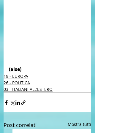
(aise) 
19 - EUROPA
26 - POLITICA
03 - ITALIANI ALL'ESTERO
Post correlati
Mostra tutti