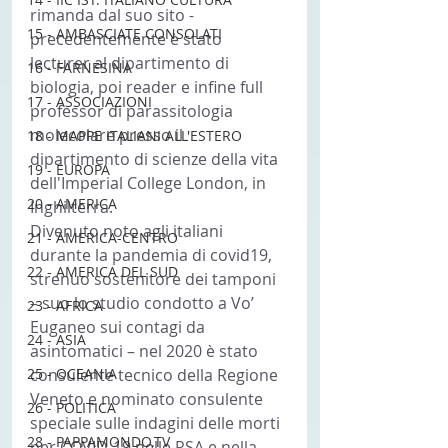
rimanda dal suo sito - 
15 - AMBASCIATE CONSOLATI
precedentemente è stato 
lecturer al dipartimento di 
16 - FARNESINA
biologia, poi reader e infine full 
17 - ASSOCIAZIONI
professor di parassitologia 
molecolare presso il 
18 - MAPPE ITALIANI ALL'ESTERO
dipartimento di scienze della vita 
19 - EUROPA
dell'Imperial College London, in 
20 - AMERICA
Inghilterra.
Divenuto noto agli italiani 
21 - AMERICA-CENTRO
durante la pandemia di covid19, 
22 - AMERICA DEL SUD
strenuo sostenitore dei tamponi 
– suo lo studio condotto a Vo’ 
23 - AFRICA
Euganeo sui contagi da 
24 - ASIA
asintomatici – nel 2020 è stato 
25 - OCEANIA
consulente tecnico della Regione 
Veneto e nominato consulente 
26 - POLITICA
speciale sulle indagini delle morti 
28 - PAPPAMONDO.TV
per COVID-19 nelle RSA e nella 