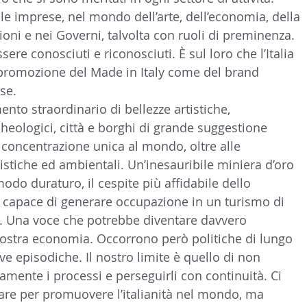
lle imprese, nel mondo dell’arte, dell’economia, della 
uzioni e nei Governi, talvolta con ruoli di preminenza. 
ere conosciuti e riconosciuti. È sul loro che l’Italia 
 promozione del Made in Italy come del brand 
se.
mento straordinario di bellezze artistiche, 
heologici, città e borghi di grande suggestione 
 concentrazione unica al mondo, oltre alle 
stiche ed ambientali. Un’inesauribile miniera d’oro 
modo duraturo, il cespite più affidabile dello 
 capace di generare occupazione in un turismo di 
zi. Una voce che potrebbe diventare davvero 
 nostra economia. Occorrono però politiche di lungo 
ive episodiche. Il nostro limite è quello di non 
amente i processi e perseguirli con continuità. Ci 
are per promuovere l’italianità nel mondo, ma 