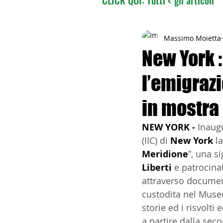
02 - TURISMO DELLE RADI
Massimo Moietta
New York 
l’emigrazi
04 - ITALIANI ALL'ESTERO
in mostra 
06 - ITALIANI ALL'ESTERO 
NEW YORK - 
Inaugu
(IIC) di 
New York 
l
Meridione
”, una s
08 - ITALIANI IN OCEANIA
Liberti 
e patrocina
attraverso document
custodita nel Museo
11 - ITALIANI ALL'ESTERO
storie ed i risvolt
a partire dalla sec