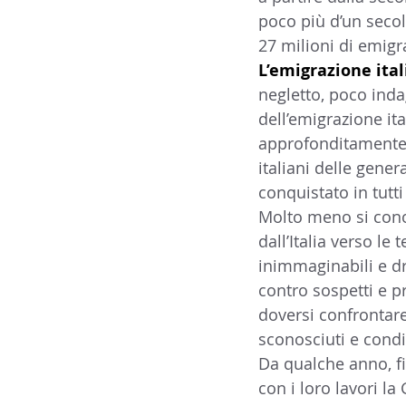
poco più d’un secol
14 - IIC IST. ITALIANO CU
27 milioni di emigr
L’emigrazione ital
negletto, poco inda
17 - ASSOCIAZIONI
18
dell’emigrazione it
approfonditamente – 
italiani delle gene
20 - AMERICA
21 - 
conquistato in tutt
Molto meno si conos
dall’Italia verso le 
24 - ASIA
25 - OCEAN
inimmaginabili e d
contro sospetti e pr
doversi confrontare
30 - LAVORO
31 - IC
sconosciuti e condiz
Da qualche anno, fi
con i loro lavori l