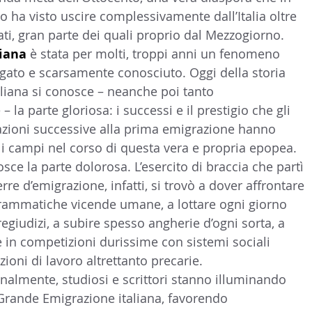
o ha visto uscire complessivamente dall’Italia oltre 
LTURA
15 - AMBASCIATE CONSOLATI
16 - FARNES
ati, gran parte dei quali proprio dal Mezzogiorno.
iana 
è stata per molti, troppi anni un fenomeno 
gato e scarsamente conosciuto. Oggi della storia 
 - MAPPE ITALIANI ALL'ESTERO
19 - EUROPA
aliana si conosce – neanche poi tanto 
la parte gloriosa: i successi e il prestigio che gli 
razioni successive alla prima emigrazione hanno 
AMERICA-CENTRO
22 - AMERICA DEL SUD
23 - AFR
i i campi nel corso di questa vera e propria epopea. 
ce la parte dolorosa. L’esercito di braccia che partì 
terre d’emigrazione, infatti, si trovò a dover affrontare 
IA
26 - POLITICA
28 - PAPPAMONDO.TV
rammatiche vicende umane, a lottare ogni giorno 
egiudizi, a subire spesso angherie d’ogni sorta, a 
 in competizioni durissime con sistemi sociali 
E ISTITUTO COMMERCIO ESTERO
32 - MADE IN ITALY
ioni di lavoro altrettanto precarie.
nalmente, studiosi e scrittori stanno illuminando 
a Grande Emigrazione italiana, favorendo 