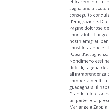
efficacemente la c
segnalano a costo d
conseguito conquist
d’emigrazione. Di qua
Pagine dolorose de
conosciute. Lungo, d
nostri emigrati per
considerazione e sti
Paesi d’accoglienza
Nondimeno essi han
difficili, ragguardev
all’intraprendenza c
comportamenti – ne
guadagnarsi il risp
Grande interesse h
un parterre di prese
Mariangela Zappia,