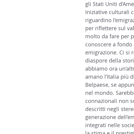
gli Stati Uniti d’Ame
Iniziative cultural
riguardino l’emigra
per riflettere sul v
molto da fare per p
conoscere a fondo l
emigrazione. Ci si 
diaspore della stori
abbiamo ora un’altra
amano l’Italia più 
Belpaese, se appun
nel mondo. Sarebber
connazionali non son
descritti negli ster
generazione dell’em
integrati nelle soci
la stima e il prestig