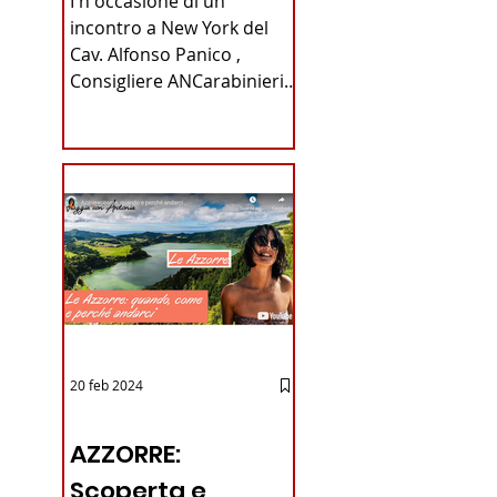
I n occasione di un
Carabinieri
incontro a New York del
Cav. Alfonso Panico ,
Fabrizio Parrulli
Consigliere ANCarabinieri
Sezione di New York, ex
Console del...
20 feb 2024
12 - IESTV.TV WEB TV
AZZORRE:
Scoperta e