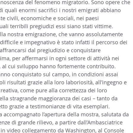
onoscenza del fenomeno migratorio. Sono opere che 
i quali enormi sacrifici i nostri emigrati abbiano 
e civili, economiche e sociali, nei paesi 
li terribili pregiudizi essi siano stati vittime. 
lla nostra emigrazione, che vanno assolutamente 
ifficile e impegnativo è stato infatti il percorso dei 
 affrancarsi dal pregiudizio e conquistare 
ma, per affermarsi in ogni settore di attività nei 
, al cui sviluppo hanno fortemente contribuito. 
no conquistato sul campo, in condizioni assai 
oli risultati grazie alla loro laboriosità, all’ingegno e 
reativa, come pure alla correttezza dei loro 
lla stragrande maggioranza dei casi – tanto da 
etto grazie a testimonianze di vita esemplari.
a accompagnato l’apertura della mostra, salutata da 
nze di grande rilievo, a partire dall’Ambasciatrice 
 in video collegamento da Washington, al Console 