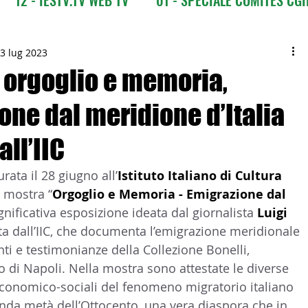
CI
03 - ITALIANI ALL'ESTERO
03 bis - Giro del M
3 lug 2023
: orgoglio e memoria,
one dal meridione d’Italia
 Europa
05 - ITALIANI ALL'ESTERO Africa
all’IIC
Asia
07 - ITALIANI ALL'ESTERO Australia
rata il 28 giugno all’
Istituto Italiano di Cultura 
a mostra “
Orgoglio e Memoria - Emigrazione dal 
ignificativa esposizione ideata dal giornalista 
Luigi 
09 - ITALIANI ALL'ESTERO Nord Amer
ta dall’IIC, che documenta l’emigrazione meridionale 
i e testimonianze della Collezione Bonelli, 
 di Napoli. Nella mostra sono attestate le diverse 
 Sud Amer
13 - ISTITUZIONI
i economico-sociali del fenomeno migratorio italiano 
onda metà dell’Ottocento, una vera diaspora che in 