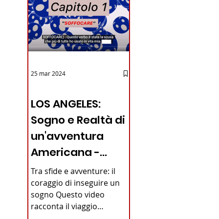
25 mar 2024
12 - IESTV.TV WEB TV
LOS ANGELES:
Sogno e Realtà di
un'avventura
Americana -
VIDEO
Tra sfide e avventure: il
coraggio di inseguire un
sogno Questo video
racconta il viaggio
straordinario di un giovane