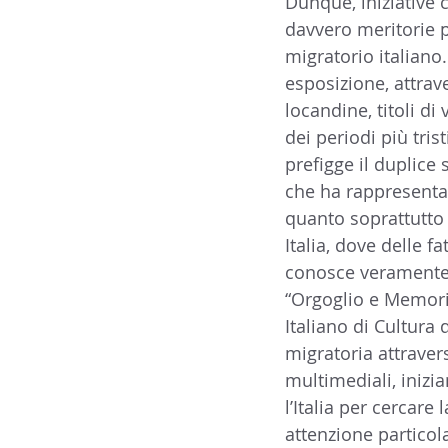
Dunque, iniziative 
davvero meritorie 
migratorio italiano.
esposizione, attrav
locandine, titoli di
dei periodi più tris
prefigge il duplice 
che ha rappresentat
quanto soprattutto 
Italia, dove delle fa
conosce veramente 
“Orgoglio e Memoria
Italiano di Cultura 
migratoria attraver
multimediali, inizi
l’Italia per cercare
attenzione particol