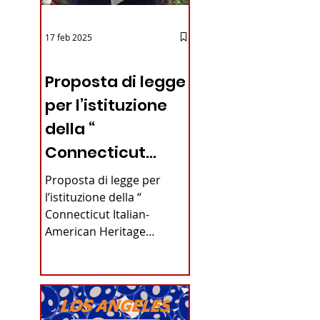
17 feb 2025
12 - IESTV.TV WEB TV
Proposta di legge
per l’istituzione
della “
Connecticut
Italian-American
Proposta di legge per
Heritage
l’istituzione della “
Connecticut Italian-
Commission”
American Heritage
nello stato del
Commission” nello stato
del Connecticut Di
Connecticut
Alfonso...