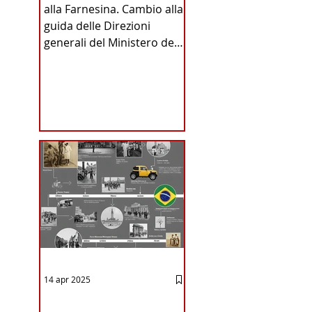
alla Farnesina. Cambio alla
INA
guida delle Direzioni
generali del Ministero degli
Affari Esteri e della
Cooperazione
Internazionale . Il Consiglio
dei Ministri di ieri ha infatti
deliberato le nomine
ICA
proposte dal ministro
Antonio Tajani . NUOVA
DIREZIONE GENERALE
DELLA FARNESINA
14 apr 2025
12 - IESTV.TV WEB TV