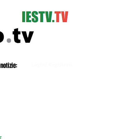
Accedi
notizie:
Login/ Registrati
E