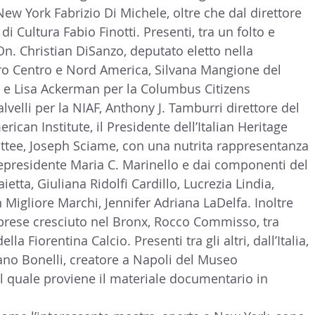
New York Fabrizio Di Michele, oltre che dal direttore 
o di Cultura Fabio Finotti. Presenti, tra un folto e 
On. Christian DiSanzo, deputato eletto nella 
ero Centro e Nord America, Silvana Mangione del 
o e Lisa Ackerman per la Columbus Citizens 
velli per la NIAF, Anthony J. Tamburri direttore del 
rican Institute, il Presidente dell’Italian Heritage 
tee, Joseph Sciame, con una nutrita rappresentanza 
epresidente Maria C. Marinello e dai componenti del 
tta, Giuliana Ridolfi Cardillo, Lucrezia Lindia, 
 Migliore Marchi, Jennifer Adriana LaDelfa. Inoltre 
brese cresciuto nel Bronx, Rocco Commisso, tra 
ella Fiorentina Calcio. Presenti tra gli altri, dall’Italia, 
tano Bonelli, creatore a Napoli del Museo 
l quale proviene il materiale documentario in 