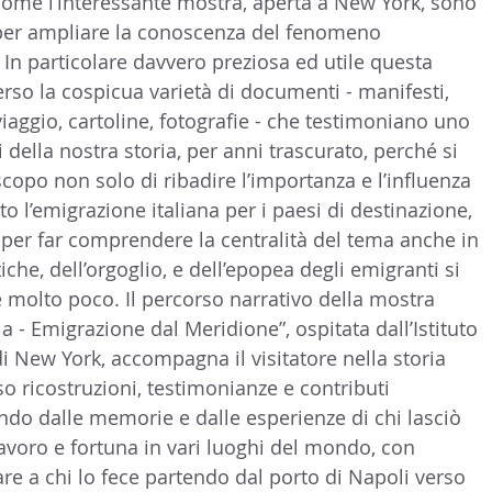
come l’interessante mostra, aperta a New York, sono 
per ampliare la conoscenza del fenomeno 
 In particolare davvero preziosa ed utile questa 
erso la cospicua varietà di documenti - manifesti, 
 viaggio, cartoline, fotografie - che testimoniano uno 
ti della nostra storia, per anni trascurato, perché si 
scopo non solo di ribadire l’importanza e l’influenza 
o l’emigrazione italiana per i paesi di destinazione, 
per far comprendere la centralità del tema anche in 
tiche, dell’orgoglio, e dell’epopea degli emigranti si 
molto poco. Il percorso narrativo della mostra 
 - Emigrazione dal Meridione”, ospitata dall’Istituto 
di New York, accompagna il visitatore nella storia 
so ricostruzioni, testimonianze e contributi 
ando dalle memorie e dalle esperienze di chi lasciò 
 lavoro e fortuna in vari luoghi del mondo, con 
are a chi lo fece partendo dal porto di Napoli verso 