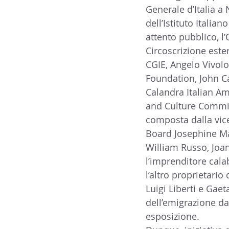
Generale d’Italia a 
dell’Istituto Italian
attento pubblico, l’
Circoscrizione est
CGIE, Angelo Vivol
Foundation, John Cal
Calandra Italian Ame
and Culture Commit
composta dalla vic
Board Josephine Maie
William Russo, Joan
l’imprenditore cala
l’altro proprietario d
Luigi Liberti e Gae
dell’emigrazione da
esposizione.