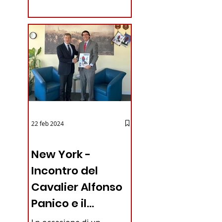
coraggioso che ha...
22 feb 2024
03 - ITALIANI ALL'ESTERO
New York -
Incontro del
Cavalier Alfonso
Panico e il
Generale dei