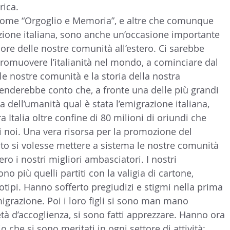
rica.
i come “Orgoglio e Memoria”, e altre che comunque 
zione italiana, sono anche un’occasione importante 
alore delle nostre comunità all’estero. Ci sarebbe 
romuovere l’italianità nel mondo, a cominciare dal 
e nostre comunità e la storia della nostra 
renderebbe conto che, a fronte una delle più grandi 
a dell’umanità qual è stata l’emigrazione italiana, 
 Italia oltre confine di 80 milioni di oriundi che 
di noi. Una vera risorsa per la promozione del 
to si volesse mettere a sistema le nostre comunità 
o i nostri migliori ambasciatori. I nostri 
o più quelli partiti con la valigia di cartone, 
eotipi. Hanno sofferto pregiudizi e stigmi nella prima 
igrazione. Poi i loro figli si sono man mano 
età d’accoglienza, si sono fatti apprezzare. Hanno ora 
io che si sono meritati in ogni settore di attività: 