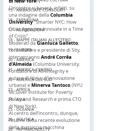
di New York”.
L’incontro si baserà, infatti, su 
15 - AMBASCIATE CONSOLATI
una indagine della 
Columbia 
16 - FARNESINA
University 
“Smarter NYC: How 
Cities Agencies Innovate in a Time 
17 - ASSOCIAZIONI
of Crisis”.
18 - MAPPE ITALIANI ALL'ESTERO
Moderati da 
Gianluca Galletto
, 
19 - EUROPA
cofondatore e presidente di Sity, 
interverranno 
André Corrêa 
20 - AMERICA
d'Almeida 
(Columbia University. 
21 - AMERICA-CENTRO
Fondatore di All4Integrity e 
autore di libri sull’innovazione 
22 - AMERICA DEL SUD
urbana) e 
Minerva Tantoco 
(NYU 
23 - AFRICA
McSilver Institute for Poverty 
Policy and Research e prima CTO 
24 - ASIA
di New York).
25 - OCEANIA
Al centro dell’incontro, dunque, 
26 - POLITICA
l’esame della recente evoluzione 
della massiccia macchina 
28 - PAPPAMONDO.TV