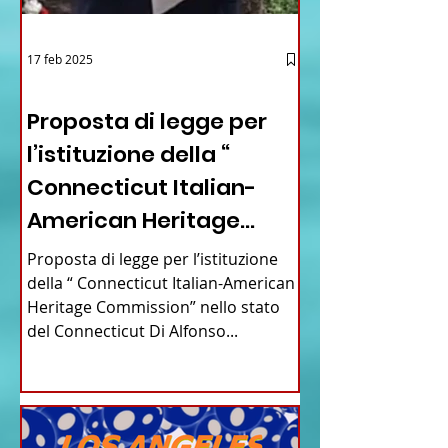
17 feb 2025
12 - IESTV.TV WEB TV
Proposta di legge per
l’istituzione della “
Connecticut Italian-
American Heritage
Commission” nello stato
Proposta di legge per l’istituzione
del Connecticut
della “ Connecticut Italian-American
Heritage Commission” nello stato
del Connecticut Di Alfonso...