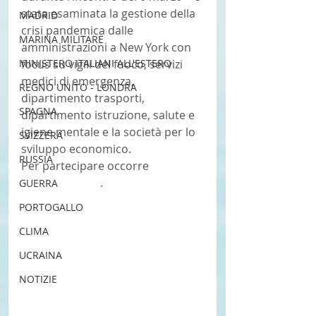
stata esaminata la gestione della 
MADRID
crisi pandemica dalle 
MARINA MILITARE
amministrazioni a New York con 
MINISTERO ITALIANI ALL'ESTERO
focus su vigili del fuoco, servizi 
medici di emergenza, 
REGNO UNITO - LONDRA
dipartimento trasporti, 
SPAGNA
dipartimento istruzione, salute e 
igiene mentale e la società per lo 
SVIZZERA
sviluppo economico.
RUSSIA
Per partecipare occorre 
registrarsi qui
. 
GUERRA
PORTOGALLO
CLIMA
UCRAINA
NOTIZIE