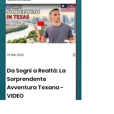
18 feb 2024
12 - IESTV.TV WEB TV
Da Sogni a Realtà: La
Sorprendente
Avventura Texana -
VIDEO
In questo video affascinante,
l'autore condivide il suo viaggio