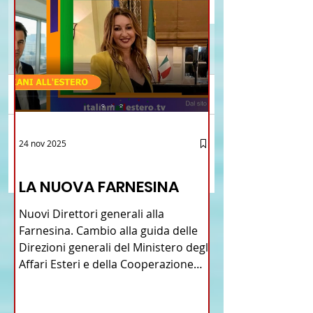
Commenti
Brasile La Storia del
Il Gen. Alfonso Manz
24 nov 2025
Scrivi un commento...
Talian e dell'Italiano in
consegna al Cav. Pan
12 - IESTV.TV WEB TV
Brasile
calendario storico
LA NUOVA FARNESINA
dell’Arma 2025.
Nuovi Direttori generali alla
Farnesina. Cambio alla guida delle
Direzioni generali del Ministero degli
Affari Esteri e della Cooperazione
Internazionale . Il Consiglio dei
Ministri di ieri ha infatti deliberato le