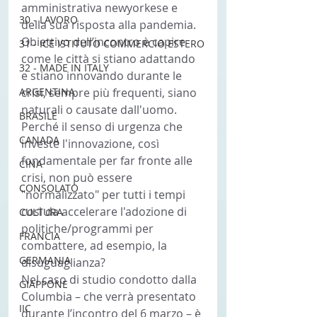
amministrativa newyorkese e 
30 - LAVORO
della sua risposta alla pandemia. 
Obiettivo dell’incontro è capire 
31 - ICE ISTITUTO COMMERCIO ESTERO
come le città si stiano adattando 
32 - MADE IN ITALY
e stiano innovando durante le 
ARGENTINA
crisi, sempre più frequenti, siano 
naturali o causate dall'uomo. 
BRASILE
Perché il senso di urgenza che 
CANADA
investe l'innovazione, così 
fondamentale per far fronte alle 
CINA
crisi, non può essere 
CONSOLATO
"normalizzato" per tutti i tempi 
così da accelerare l'adozione di 
CULTURA
politiche/programmi per 
FRANCIA
combattere, ad esempio, la 
GERMANIA
disuguaglianza?
Nel caso di studio condotto dalla 
GIAPPONE
Columbia – che verrà presentato 
IIC
durante l’incontro del 6 marzo – è 